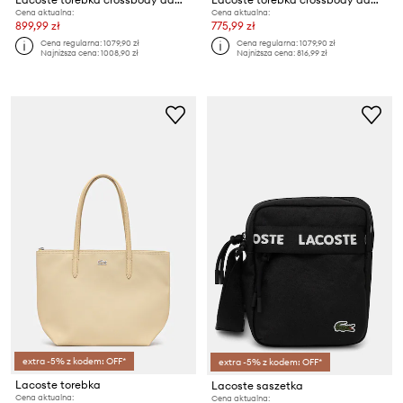
Cena aktualna:
Cena aktualna:
899,99 zł
775,99 zł
Cena regularna:
1079,90 zł
Cena regularna:
1079,90 zł
Najniższa cena:
1008,90 zł
Najniższa cena:
816,99 zł
extra -5% z kodem: OFF*
extra -5% z kodem: OFF*
Lacoste torebka
Lacoste saszetka
Cena aktualna:
Cena aktualna: