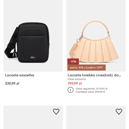
-11%
extra -5% z kodem: OFF*
Lacoste saszetka
Lacoste torebka crossbody damska
Cena aktualna:
339,99 zł
799,99 zł
Cena regularna:
1079,90 zł
Najniższa cena:
899,99 zł