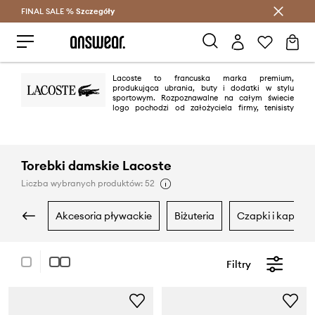
FINAL SALE %
Szczegóły
Oszczędzaj z Answear Club >
Lacoste to francuska marka premium,
produkująca ubrania, buty i dodatki w stylu
sportowym. Rozpoznawalne na całym świecie
logo pochodzi od założyciela firmy, tenisisty
René Lacoste, nazywanego „Aligatorem” ze względu na swoją zawziętość
na korcie. Dziś Lacoste jest jedną z najbardziej rozpoznawalnych marek
modowych na świecie.
Torebki damskie Lacoste
Liczba wybranych produktów: 52
akcesoria pływackie
biżuteria
czapki i kapelus
Filtry