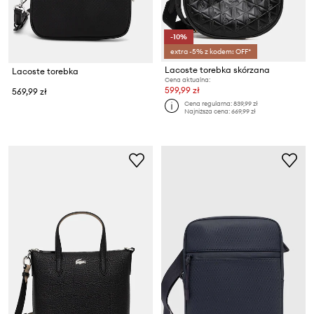
-10%
extra -5% z kodem: OFF*
Lacoste torebka skórzana
Lacoste torebka
Cena aktualna:
599,99 zł
569,99 zł
Cena regularna:
839,99 zł
Najniższa cena:
669,99 zł