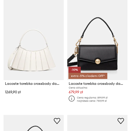
-10%
extra -5% z kodem: OFF*
Lacoste torebka crossbody damska skórzana
Lacoste torebka crossbody damska skórzana
Cena aktualna:
1269,90 zł
679,99 zł
Cena regularna:
899,99 zł
Najniższa cena:
759,99 zł