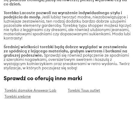
co dzień.
Torebka Lacoste pozwoli na wyrażenie indywidualnego stylu i
podejścia do mody.
Jeśli lubisz tworzyć modne, niezobowiązujące i
luźniejsze zestawienia, ten rodzaj dodatku bardzo dobrze uzupełni
pozostałe elementy garderoby. Torebkę typu shopper możesz łączyć
nie tylko z legginsami czy dresami, ale również ulubionymi jeansami,
materiałowymi spodniami czy dopasowanymi sukienkami. Moda lubi
kontrasty!
Średniej wielkości torebki będą dobrze wyglądać w zestawieniu
ze spódnicą z lejącego materiału, grubym swetrem i botkami na
grubszej podeszwie.
Sprawdzi się również połączenie ze spodniami
z szerokimi nogawkami, oversize’owym swetrem i koszulą z
wystającym kołnierzykiem oraz sneakersami w retro wydaniu. Twórz
stylizacje, w których poczujesz się sobą!
Sprawdź co oferują inne marki
Torebki damskie Answear Lab
Torebki Tous outlet
Torebki srebrne