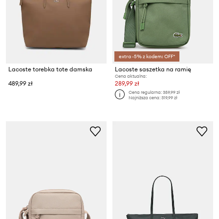
extra -5% z kodem: OFF*
Lacoste torebka tote damska
Lacoste saszetka na ramię
Cena aktualna:
489,99 zł
289,99 zł
Cena regularna:
359,99 zł
Najniższa cena:
319,99 zł