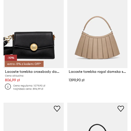
-10%
extra -5% z kodem: OFF*
Lacoste torebka crossbody damska skórzana
Lacoste torebka rogal damska skórzana
Cena aktualna:
806,99 zł
1399,90 zł
Cena regularna:
1079,90 zł
Najniższa cena:
896,99 zł