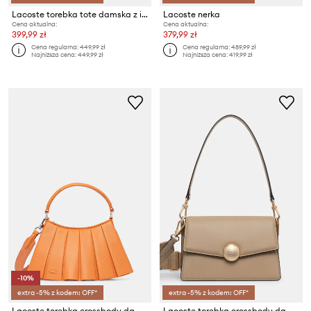
Lacoste torebka tote damska z imitacji skóry
Lacoste nerka
Cena aktualna:
Cena aktualna:
399,99 zł
379,99 zł
Cena regularna:
449,99 zł
Cena regularna:
489,99 zł
Najniższa cena:
449,99 zł
Najniższa cena:
419,99 zł
-10%
extra -5% z kodem: OFF*
extra -5% z kodem: OFF*
Lacoste torebka crossbody damska
Lacoste torebka crossbody damska skórzana