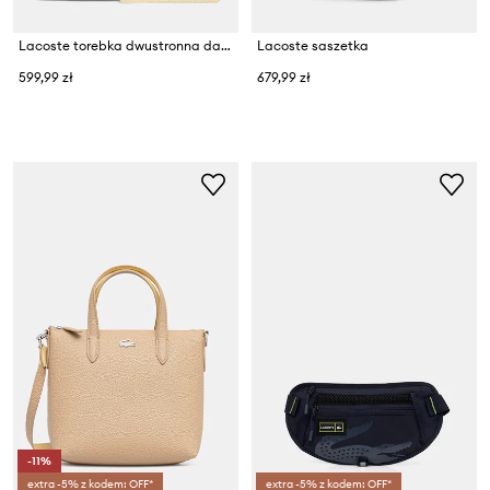
Lacoste torebka dwustronna damska
Lacoste saszetka
599,99 zł
679,99 zł
-11%
extra -5% z kodem: OFF*
extra -5% z kodem: OFF*