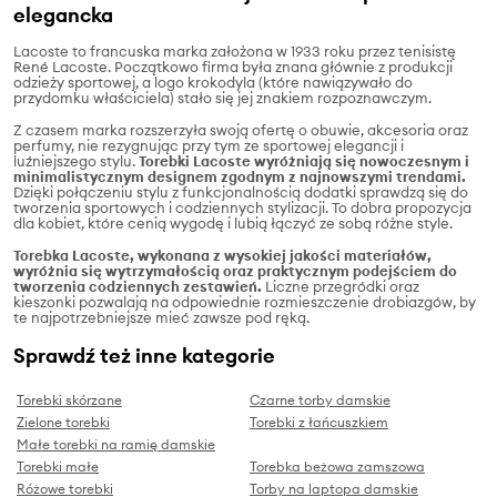
elegancka
Lacoste to francuska marka założona w 1933 roku przez tenisistę
René Lacoste. Początkowo firma była znana głównie z produkcji
odzieży sportowej, a logo krokodyla (które nawiązywało do
przydomku właściciela) stało się jej znakiem rozpoznawczym.
Z czasem marka rozszerzyła swoją ofertę o obuwie, akcesoria oraz
perfumy, nie rezygnując przy tym ze sportowej elegancji i
luźniejszego stylu.
Torebki Lacoste wyróżniają się nowoczesnym i
minimalistycznym designem zgodnym z najnowszymi trendami.
Dzięki połączeniu stylu z funkcjonalnością dodatki sprawdzą się do
tworzenia sportowych i codziennych stylizacji. To dobra propozycja
dla kobiet, które cenią wygodę i lubią łączyć ze sobą różne style.
Torebka Lacoste, wykonana z wysokiej jakości materiałów,
wyróżnia się wytrzymałością oraz praktycznym podejściem do
tworzenia codziennych zestawień.
Liczne przegródki oraz
kieszonki pozwalają na odpowiednie rozmieszczenie drobiazgów, by
te najpotrzebniejsze mieć zawsze pod ręką.
Sprawdź też inne kategorie
Torebki skórzane
Czarne torby damskie
Zielone torebki
Torebki z łańcuszkiem
Małe torebki na ramię damskie
Torebki małe
Torebka beżowa zamszowa
Różowe torebki
Torby na laptopa damskie