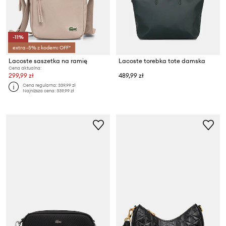
-11%
extra -5% z kodem: OFF*
Lacoste saszetka na ramię
Lacoste torebka tote damska
Cena aktualna:
299,99 zł
489,99 zł
Cena regularna:
339,99 zł
Najniższa cena:
339,99 zł