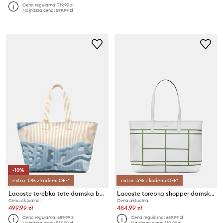
Cena regularna:
719,99 zł
Najniższa cena:
599,99 zł
-10%
extra -5% z kodem: OFF*
extra -5% z kodem: OFF*
Lacoste torebka tote damska bawełniana
Lacoste torebka shopper damska z imitacji skóry
Cena aktualna:
Cena aktualna:
499,99 zł
484,99 zł
Cena regularna:
659,99 zł
Cena regularna:
659,99 zł
Najniższa cena:
559,99 zł
Najniższa cena:
510,99 zł