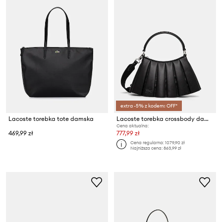
extra -5% z kodem: OFF*
Lacoste torebka tote damska
Lacoste torebka crossbody damska
Cena aktualna:
469,99 zł
777,99 zł
Cena regularna:
1079,90 zł
Najniższa cena:
863,99 zł