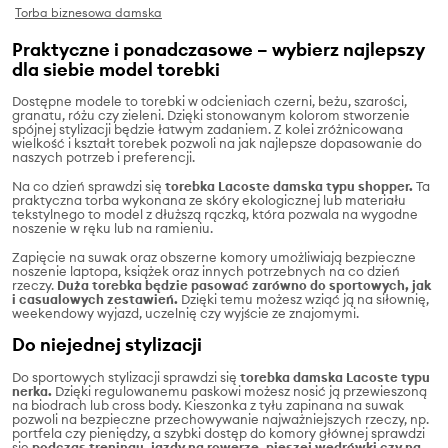
Torba biznesowa damska
Praktyczne i ponadczasowe – wybierz najlepszy
dla siebie model torebki
Dostępne modele to torebki w odcieniach czerni, beżu, szarości,
granatu, różu czy zieleni. Dzięki stonowanym kolorom stworzenie
spójnej stylizacji będzie łatwym zadaniem. Z kolei zróżnicowana
wielkość i kształt torebek pozwoli na jak najlepsze dopasowanie do
naszych potrzeb i preferencji.
Na co dzień sprawdzi się
torebka Lacoste damska typu shopper.
Ta
praktyczna torba wykonana ze skóry ekologicznej lub materiału
tekstylnego to model z dłuższą rączką, która pozwala na wygodne
noszenie w ręku lub na ramieniu.
Zapięcie na suwak oraz obszerne komory umożliwiają bezpieczne
noszenie laptopa, książek oraz innych potrzebnych na co dzień
rzeczy.
Duża torebka będzie pasować zarówno do sportowych, jak
i casualowych zestawień.
Dzięki temu możesz wziąć ją na siłownię,
weekendowy wyjazd, uczelnię czy wyjście ze znajomymi.
Do niejednej stylizacji
Do sportowych stylizacji sprawdzi się
torebka damska Lacoste typu
nerka.
Dzięki regulowanemu paskowi możesz nosić ją przewieszoną
na biodrach lub cross body. Kieszonka z tyłu zapinana na suwak
pozwoli na bezpieczne przechowywanie najważniejszych rzeczy, np.
portfela czy pieniędzy, a szybki dostęp do komory głównej sprawdzi
się
podczas treningu, jazdy na rowerze, pieszej wędrówki czy na