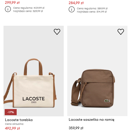
299,99 zł
284,99 zł
Cena regularna:
409,99 zł
Cena regularna:
389,99 zł
Najniższa cena:
329,99 zł
Najniższa cena:
314,99 zł
-17%
Lacoste saszetka na ramię
Lacoste torebka
Cena aktualna:
359,99 zł
492,99 zł