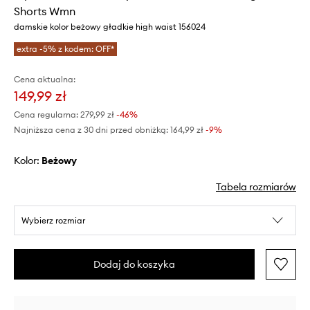
Shorts Wmn
damskie kolor beżowy gładkie high waist 156024
extra -5% z kodem: OFF*
Cena aktualna:
149,99 zł
Cena regularna:
279,99 zł
-46%
Najniższa cena z 30 dni przed obniżką:
164,99 zł
 -9%
Kolor:
beżowy
Tabela rozmiarów
Wybierz rozmiar
Dodaj do koszyka