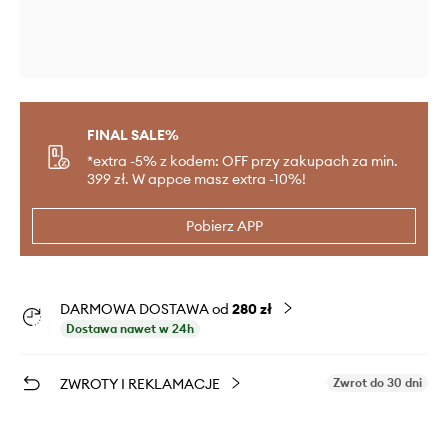
FINAL SALE%
*extra -5% z kodem: OFF przy zakupach za min.
399 zł. W appce masz extra -10%!
Pobierz APP
DARMOWA DOSTAWA od
280 zł
Dostawa nawet w 24h
ZWROTY I REKLAMACJE
Zwrot do 30 dni