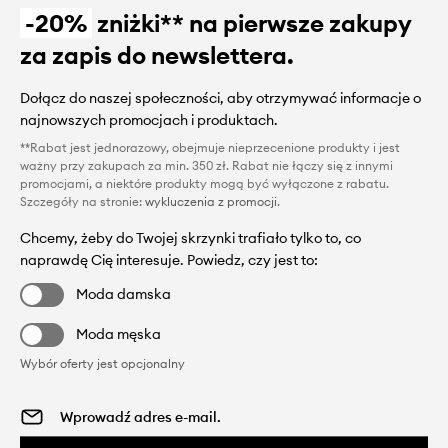
-20%
zniżki** na pierwsze zakupy
za zapis do newslettera.
Dołącz do naszej społeczności, aby otrzymywać informacje o
najnowszych promocjach i produktach.
**Rabat jest jednorazowy, obejmuje nieprzecenione produkty i jest
ważny przy zakupach za min. 350 zł. Rabat nie łączy się z innymi
promocjami, a niektóre produkty mogą być wyłączone z rabatu.
Szczegóły na stronie:
wykluczenia z promocji
.
Chcemy, żeby do Twojej skrzynki trafiało tylko to, co
naprawdę Cię interesuje. Powiedz, czy jest to:
Moda damska
Moda męska
Wybór oferty jest opcjonalny