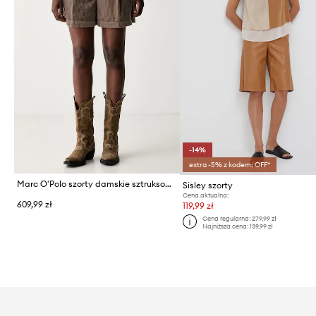
-14%
extra -5% z kodem: OFF*
Marc O'Polo szorty damskie sztruksowe
Sisley szorty
Cena aktualna:
609,99 zł
119,99 zł
Cena regularna:
279,99 zł
Najniższa cena:
139,99 zł