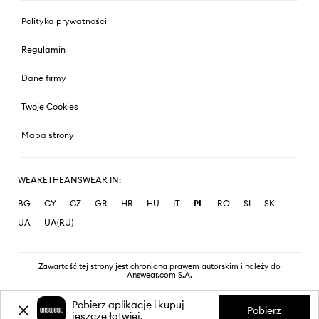
Polityka prywatności
Regulamin
Dane firmy
Twoje Cookies
Mapa strony
WEARETHEANSWEAR IN:
BG
CY
CZ
GR
HR
HU
IT
PL
RO
SI
SK
UA
UA(RU)
Zawartość tej strony jest chroniona prawem autorskim i należy do
Answear.com S.A.
Pobierz aplikację i kupuj
Pobierz
jeszcze łatwiej.