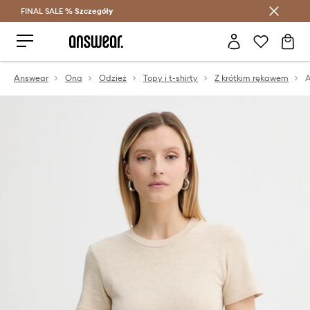
FINAL SALE %
Szczegóły
Oszczędzaj z Answear Club >
Answear
Ona
Odzież
Topy i t-shirty
Z krótkim rękawem