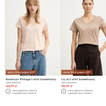
extra -5% z kodem: OFF*
extra -5% z kodem: OFF*
American Vintage t-shirt bawełniany
Liu Jo t-shirt bawełniany
Cena aktualna:
Cena aktualna:
144,99 zł
189,99 zł
Cena regularna:
239,99 zł
Cena regularna:
299,99 zł
Najniższa cena:
159,99 zł
Najniższa cena:
199,99 zł