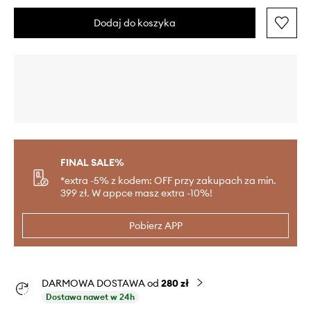
Dodaj do koszyka
FINAL SALE%
*extra -5% z kodem: OFF przy zakupach za min.
399 zł. W appce masz extra -10%!
Pobierz APP
DARMOWA DOSTAWA od
280 zł
Dostawa nawet w 24h