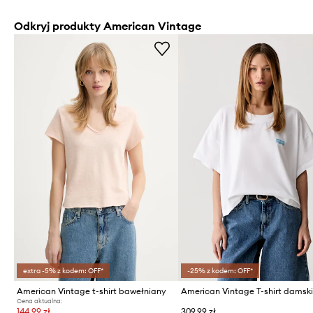
Odkryj produkty American Vintage
extra -5% z kodem: OFF*
-25% z kodem: OFF*
American Vintage t-shirt bawełniany
Cena aktualna:
144,99 zł
309,99 zł