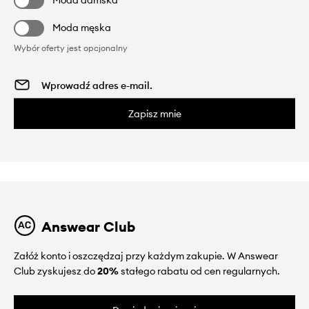
Moda damska
Moda męska
Wybór oferty jest opcjonalny
Zapisz mnie
Answear Club
Załóż konto i oszczędzaj przy każdym zakupie. W Answear
Club zyskujesz do
20%
stałego rabatu od cen regularnych.