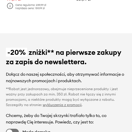
Cena regularna:
239,99 zł
Najniższa cena:
159,99 zł
-20%
zniżki** na pierwsze zakupy
za zapis do newslettera.
Dołącz do naszej społeczności, aby otrzymywać informacje o
najnowszych promocjach i produktach.
**Rabat jest jednorazowy, obejmuje nieprzecenione produkty i jest
ważny przy zakupach za min. 350 zł. Rabat nie łączy się z innymi
promocjami, a niektóre produkty mogą być wyłączone z rabatu.
Szczegóły na stronie:
wykluczenia z promocji
.
Chcemy, żeby do Twojej skrzynki trafiało tylko to, co
naprawdę Cię interesuje. Powiedz, czy jest to: