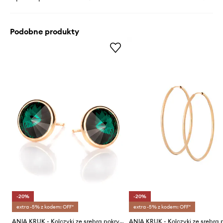
Podobne produkty
-20%
-20%
extra -5% z kodem: OFF*
extra -5% z kodem: OFF*
ANIA KRUK - Kolczyki ze srebra pokrytego złotem Venus