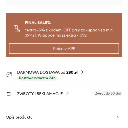
FINAL SALE%
*extra -5% z kodem: OFF przy zakupach za min.
399 zł. W appce masz extra -10%!
Pobierz APP
DARMOWA DOSTAWA od
280 zł
Dostawa nawet w 24h
ZWROTY I REKLAMACJE
Zwrot do 30 dni
Opis produktu