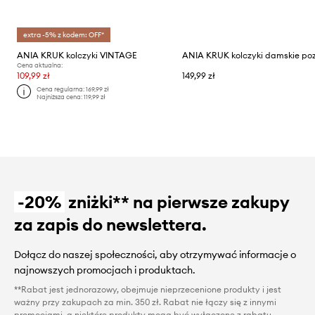
extra -5% z kodem: OFF*
ANIA KRUK kolczyki VINTAGE
Cena aktualna:
109,99 zł
149,99 zł
Cena regularna:
169,99 zł
Najniższa cena:
119,99 zł
-20%
zniżki** na pierwsze zakupy
za zapis do newslettera.
Dołącz do naszej społeczności, aby otrzymywać informacje o
najnowszych promocjach i produktach.
**Rabat jest jednorazowy, obejmuje nieprzecenione produkty i jest
ważny przy zakupach za min. 350 zł. Rabat nie łączy się z innymi
promocjami, a niektóre produkty mogą być wyłączone z rabatu.