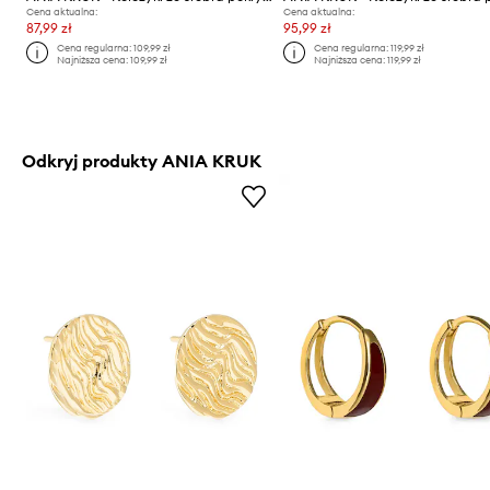
Cena aktualna:
Cena aktualna:
87,99 zł
95,99 zł
Cena regularna:
109,99 zł
Cena regularna:
119,99 zł
Najniższa cena:
109,99 zł
Najniższa cena:
119,99 zł
Odkryj produkty ANIA KRUK