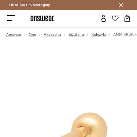
FINAL SALE %
Szczegóły
Oszczędzaj z Answear Club >
Answear
Ona
Akcesoria
Biżuteria
Kolczyki