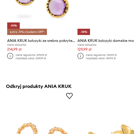
-10%
extra -5% z kodem: OFF*
-18%
ANIA KRUK kolczyki ze srebra pokrytego złotem DUO
Cena aktualna:
Cena aktualna:
214,99 zł
129,99 zł
Cena regularna:
299,99 zł
Cena regularna:
159,99 zł
Najniższa cena:
239,99 zł
Najniższa cena:
159,99 zł
Odkryj produkty ANIA KRUK