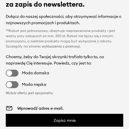
za zapis do newslettera.
Dołącz do naszej społeczności, aby otrzymywać informacje o
najnowszych promocjach i produktach.
**Rabat jest jednorazowy, obejmuje nieprzecenione produkty i jest
ważny przy zakupach za min. 350 zł. Rabat nie łączy się z innymi
promocjami, a niektóre produkty mogą być wyłączone z rabatu.
Szczegóły na stronie:
wykluczenia z promocji
.
Chcemy, żeby do Twojej skrzynki trafiało tylko to, co
naprawdę Cię interesuje. Powiedz, czy jest to:
Moda damska
Moda męska
Wybór oferty jest opcjonalny
Zapisz mnie