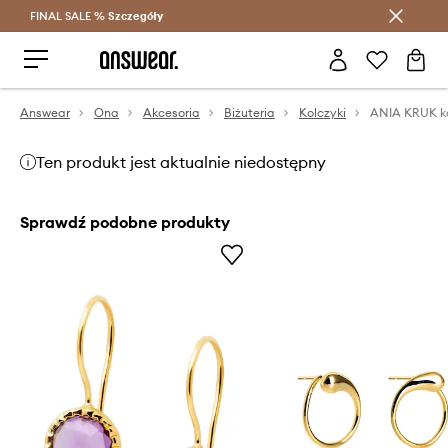
FINAL SALE %
Szczegóły
Oszczędzaj z Answear Club >
Answear
Ona
Akcesoria
Biżuteria
Kolczyki
Ten produkt jest aktualnie niedostępny
Sprawdź podobne produkty