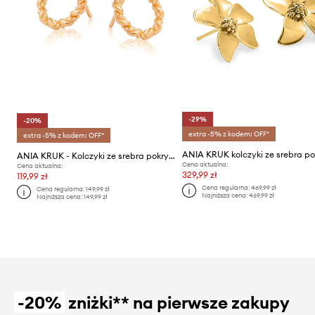
-29%
-20%
extra -5% z kodem: OFF*
extra -5% z kodem: OFF*
ANIA KRUK - Kolczyki ze srebra pokrytego złotem Trendy
Cena aktualna:
Cena aktualna:
329,99 zł
119,99 zł
Cena regularna:
469,99 zł
Cena regularna:
149,99 zł
Najniższa cena:
469,99 zł
Najniższa cena:
149,99 zł
-20%
zniżki** na pierwsze zakupy