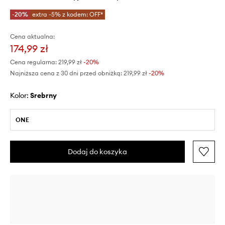
-20%
extra -5% z kodem: OFF*
Cena aktualna:
174,99 zł
Cena regularna:
219,99 zł
-20%
Najniższa cena z 30 dni przed obniżką:
219,99 zł
 -20%
Kolor:
srebrny
ONE
Dodaj do koszyka