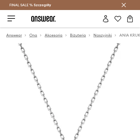
FINAL SALE %
Szczegóły
Oszczędzaj z Answear Club >
Answear
Ona
Akcesoria
Biżuteria
Naszyjniki
ANIA KRUK 