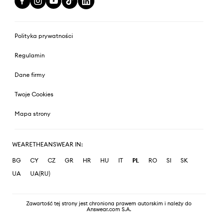
Polityka prywatności
Regulamin
Dane firmy
Twoje Cookies
Mapa strony
WEARETHEANSWEAR IN:
BG
CY
CZ
GR
HR
HU
IT
PL
RO
SI
SK
UA
UA(RU)
Zawartość tej strony jest chroniona prawem autorskim i należy do
Answear.com S.A.