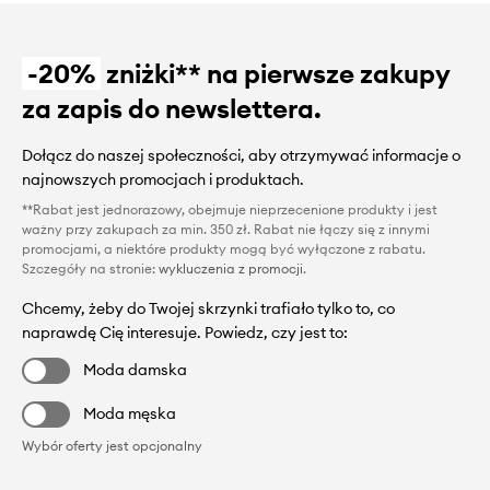
-20%
zniżki** na pierwsze zakupy
za zapis do newslettera.
Dołącz do naszej społeczności, aby otrzymywać informacje o
najnowszych promocjach i produktach.
**Rabat jest jednorazowy, obejmuje nieprzecenione produkty i jest
ważny przy zakupach za min. 350 zł. Rabat nie łączy się z innymi
promocjami, a niektóre produkty mogą być wyłączone z rabatu.
Szczegóły na stronie:
wykluczenia z promocji
.
Chcemy, żeby do Twojej skrzynki trafiało tylko to, co
naprawdę Cię interesuje. Powiedz, czy jest to:
Moda damska
Moda męska
Wybór oferty jest opcjonalny