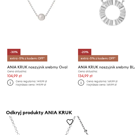
-30%
-20%
extra -5% z kodem: OFF*
extra -5% z kodem: OFF*
ANIA KRUK naszyjnik srebrny Oval
ANIA KRUK naszyjnik srebrny BL
Cena aktualna:
Cena aktualna:
104,99 zł
134,99 zł
Cena regularna:
149,99 zł
Cena regularna:
169,99 zł
Najniższa cena:
149,99 zł
Najniższa cena:
169,99 zł
Odkryj produkty ANIA KRUK