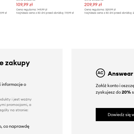
109,99 zł
209,99 zł
Cena regularna:
149,99 zł
Cena regularna:
329,99 zł
9,99 zł
Najniższa cena z 30 dni przed obniżką:
119,99 zł
Najniższa cena z 30 dni przed obniżką:
2
ze zakupy
Answear
 informacje o
Załóż konto i oszc
zyskujesz do
20%
s
dukty i jest ważny
nnymi promocjami, a
góły na stronie:
Dowiedz się w
to, co naprawdę