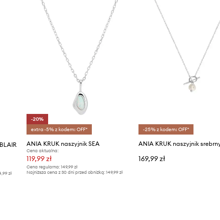
-20%
extra -5% z kodem: OFF*
-25% z kodem: OFF*
ANIA KRUK naszyjnik SEA
ANIA KRUK naszyjnik srebrn
 BLAIR
Cena aktualna:
119,99 zł
169,99 zł
Cena regularna:
149,99 zł
Najniższa cena z 30 dni przed obniżką:
149,99 zł
4,99 zł