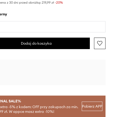
ena z 30 dni przed obniżką:
219,99 zł
 -20%
ebrny
Dodaj do koszyka
INAL SALE%
Pobierz APP
extra -5% z kodem: OFF przy zakupach za min.
99 zł. W appce masz extra -10%!