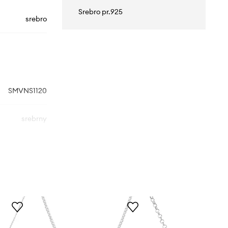
Srebro pr.925
srebro
SMVNS1120
srebrny
ANIA KRUK