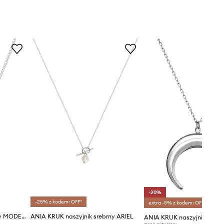
-20%
-25% z kodem: OFF*
extra -5% z kodem: OFF*
ANIA KRUK naszyjnik srebrny MODERN
ANIA KRUK naszyjnik srebrny ARIEL
ANIA KRUK naszyjnik srebr