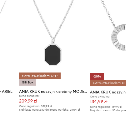
extra -5% z kodem: OFF*
-20%
Gift Box
extra -5% z kodem: OFF*
y ARIEL
ANIA KRUK naszyjnik srebrny MODERN
ANIA KRUK naszyjnik srebr
Cena aktualna:
Cena aktualna:
209,99 zł
134,99 zł
Cena regularna:
329,99 zł
Cena regularna:
169,99 zł
Najniższa cena z 30 dni przed obniżką:
219,99 zł
Najniższa cena z 30 dni przed obniżką