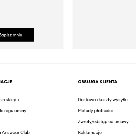
a
Zapisz mnie
MACJE
OBSŁUGA KLIENTA
in sklepu
Dostawa i koszty wysyłki
łe regulaminy
Metody płatności
Zwroty/odstąp od umowy
 Answear Club
Reklamacje