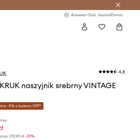
letter >
Regularne nowości >
Answear Club
Journal
Pomoc
4.8
RUK
KRUK naszyjnik srebrny VINTAGE
xtra -5% z kodem: OFF*
lna:
zł
arna:
219,99 zł
-20%