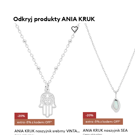
Odkryj produkty ANIA KRUK
-20%
-20%
extra -5% z kodem: OFF*
extra -5% z kodem: OFF*
ANIA KRUK naszyjnik SEA
ANIA KRUK naszyjnik srebrny VINTAGE
Cena aktualna: