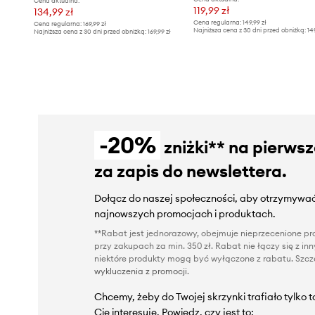
Cena aktualna:
119,99 zł
134,99 zł
Cena regularna:
149,99 zł
Cena regularna:
169,99 zł
Najniższa cena z 30 dni przed obniżką:
14
Najniższa cena z 30 dni przed obniżką:
169,99 zł
-20%
zniżki** na pierws
za zapis do newslettera.
Dołącz do naszej społeczności, aby otrzymywać
najnowszych promocjach i produktach.
**Rabat jest jednorazowy, obejmuje nieprzecenione pro
przy zakupach za min. 350 zł. Rabat nie łączy się z i
niektóre produkty mogą być wyłączone z rabatu. Szcze
wykluczenia z promocji
.
Chcemy, żeby do Twojej skrzynki trafiało tylko 
Cię interesuje. Powiedz, czy jest to: