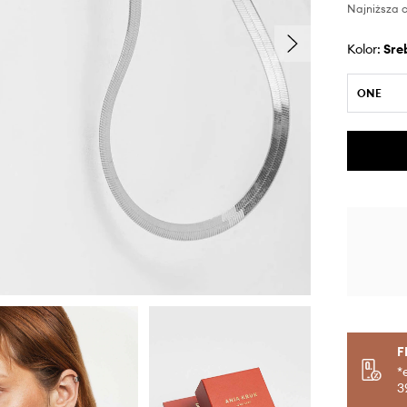
Najniższa c
Kolor:
sr
ONE
F
*
3