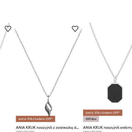
extra -5% z kodem: OFF*
extra -5% z kodem: OFF*
Gift Box
ANIA KRUK naszyjnik z zawieszką damski srebrny VINTAGE
Cena aktualna:
Cena aktualna: