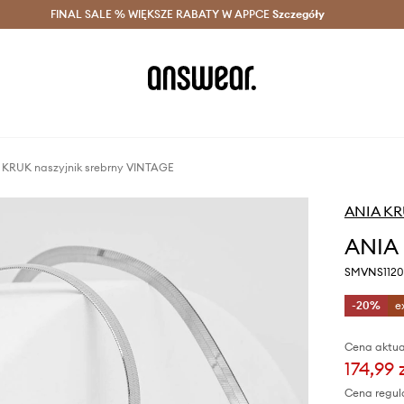
szczędzaj z Answear Club >
FINAL SALE % WIĘKSZE RABATY W APPCE
Dostawa nawet w 24h >
Szczegóły
News
KRUK naszyjnik srebrny VINTAGE
ANIA K
ANIA 
SMVNS1120
-20%
e
Cena aktua
174,99 
Cena regul