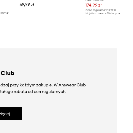
Cena aktualna:
169,99 zł
174,99 zł
Cena regularna:
219,99 zł
19,99 zł
Najniższa cena z 30 dni przed obniżką
 Club
zędzaj przy każdym zakupie. W Answear Club
tałego rabatu od cen regularnych.
ięcej