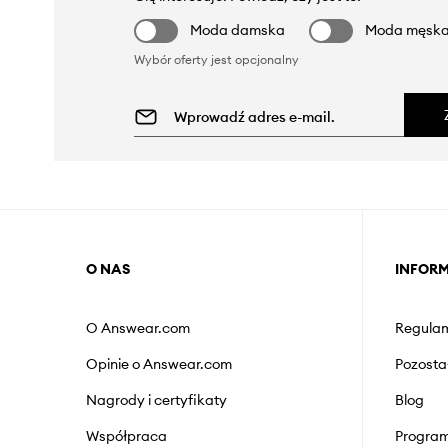
Moda damska
Moda męsk
Wybór oferty jest opcjonalny
O NAS
INFOR
O Answear.com
Regulam
Opinie o Answear.com
Pozosta
Nagrody i certyfikaty
Blog
Współpraca
Program