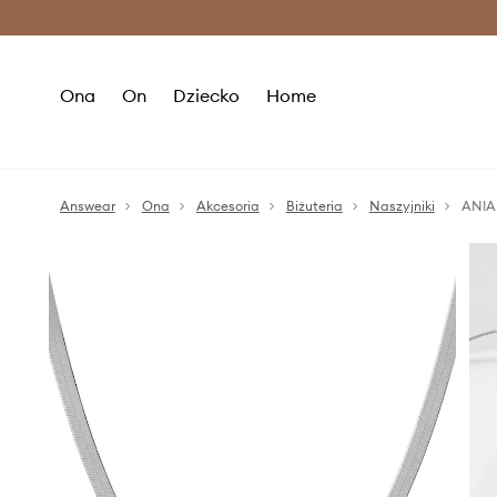
Premium Fashion Benefits >
O
Ona
On
Dziecko
Home
Answear
Ona
Akcesoria
Biżuteria
Naszyjniki
ANIA 