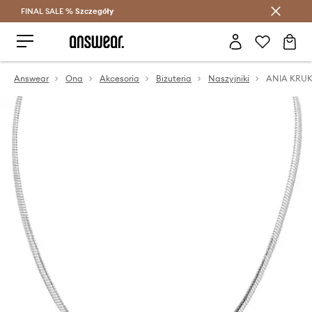
FINAL SALE %
Szczegóły
Oszczędzaj z Answear Club >
Answear
Ona
Akcesoria
Biżuteria
Naszyjniki
ANIA KRUK 