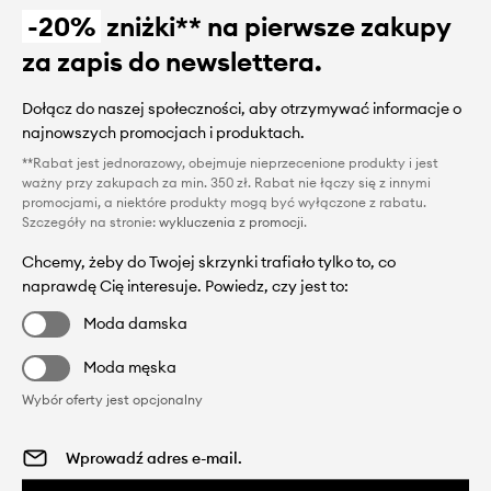
-20%
zniżki** na pierwsze zakupy
za zapis do newslettera.
Dołącz do naszej społeczności, aby otrzymywać informacje o
najnowszych promocjach i produktach.
**Rabat jest jednorazowy, obejmuje nieprzecenione produkty i jest
ważny przy zakupach za min. 350 zł. Rabat nie łączy się z innymi
promocjami, a niektóre produkty mogą być wyłączone z rabatu.
Szczegóły na stronie:
wykluczenia z promocji
.
Chcemy, żeby do Twojej skrzynki trafiało tylko to, co
naprawdę Cię interesuje. Powiedz, czy jest to:
Moda damska
Moda męska
Wybór oferty jest opcjonalny