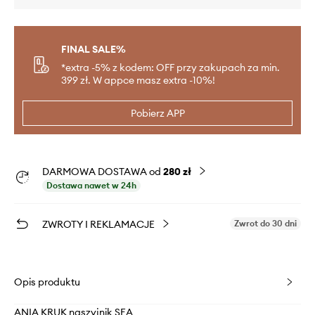
FINAL SALE%
*extra -5% z kodem: OFF przy zakupach za min.
399 zł. W appce masz extra -10%!
Pobierz APP
DARMOWA DOSTAWA od
280 zł
Dostawa nawet w 24h
ZWROTY I REKLAMACJE
Zwrot do 30 dni
Opis produktu
ANIA KRUK naszyjnik SEA