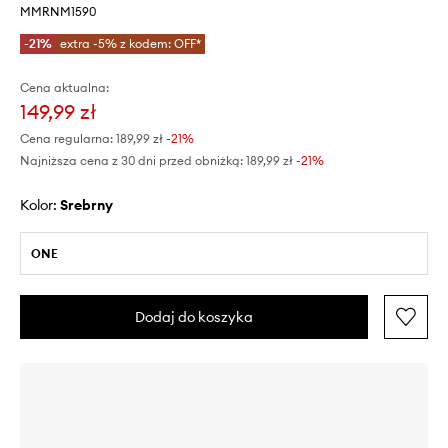
MMRNM1590
-21%
extra -5% z kodem: OFF*
Cena aktualna:
149,99 zł
Cena regularna:
189,99 zł
-21%
Najniższa cena z 30 dni przed obniżką:
189,99 zł
 -21%
Kolor:
srebrny
ONE
Dodaj do koszyka