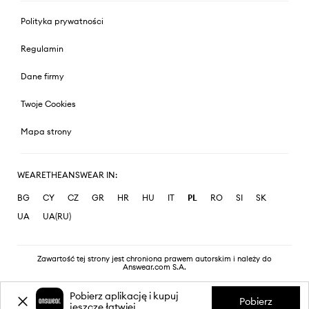
Polityka prywatności
Regulamin
Dane firmy
Twoje Cookies
Mapa strony
WEARETHEANSWEAR IN:
BG
CY
CZ
GR
HR
HU
IT
PL
RO
SI
SK
UA
UA(RU)
Zawartość tej strony jest chroniona prawem autorskim i należy do
Answear.com S.A.
Pobierz aplikację i kupuj
Pobierz
jeszcze łatwiej.