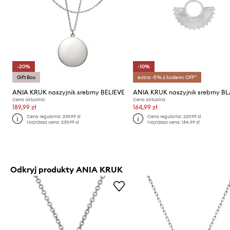
-20%
-10%
Gift Box
extra -5% z kodem: OFF*
ANIA KRUK naszyjnik srebrny BELIEVE
ANIA KRUK naszyjnik srebrny BL
Cena aktualna:
Cena aktualna:
189,99 zł
164,99 zł
Cena regularna:
239,99 zł
Cena regularna:
229,99 zł
Najniższa cena:
239,99 zł
Najniższa cena:
184,99 zł
Odkryj produkty ANIA KRUK