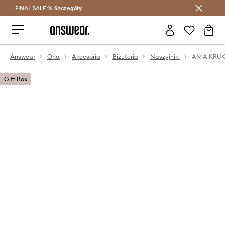
FINAL SALE %
Szczegóły
Oszczędzaj z Answear Club >
Answear
Ona
Akcesoria
Biżuteria
Naszyjniki
Gift Box