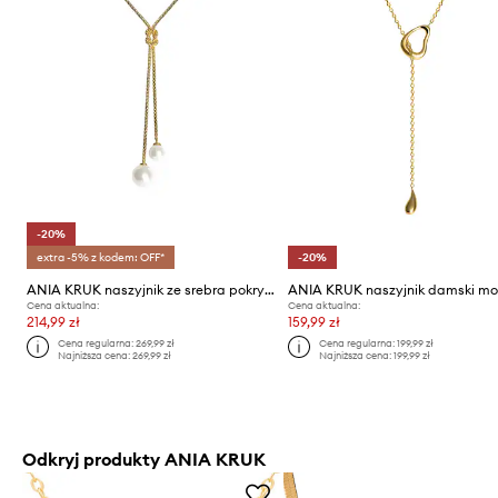
-20%
extra -5% z kodem: OFF*
-20%
ANIA KRUK naszyjnik ze srebra pokrytego złotem ARIEL
Cena aktualna:
Cena aktualna:
214,99 zł
159,99 zł
Cena regularna:
269,99 zł
Cena regularna:
199,99 zł
Najniższa cena:
269,99 zł
Najniższa cena:
199,99 zł
Odkryj produkty ANIA KRUK