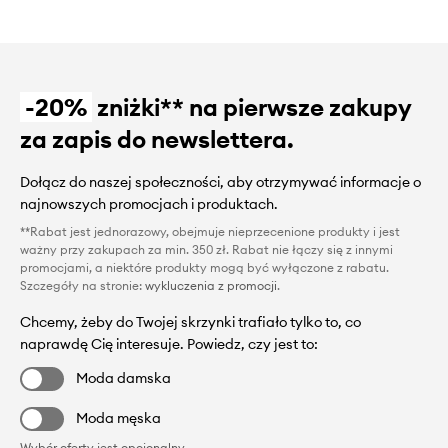
-20%
zniżki** na pierwsze zakupy
za zapis do newslettera.
Dołącz do naszej społeczności, aby otrzymywać informacje o
najnowszych promocjach i produktach.
**Rabat jest jednorazowy, obejmuje nieprzecenione produkty i jest
ważny przy zakupach za min. 350 zł. Rabat nie łączy się z innymi
promocjami, a niektóre produkty mogą być wyłączone z rabatu.
Szczegóły na stronie:
wykluczenia z promocji
.
Chcemy, żeby do Twojej skrzynki trafiało tylko to, co
naprawdę Cię interesuje. Powiedz, czy jest to:
Moda damska
Moda męska
Wybór oferty jest opcjonalny