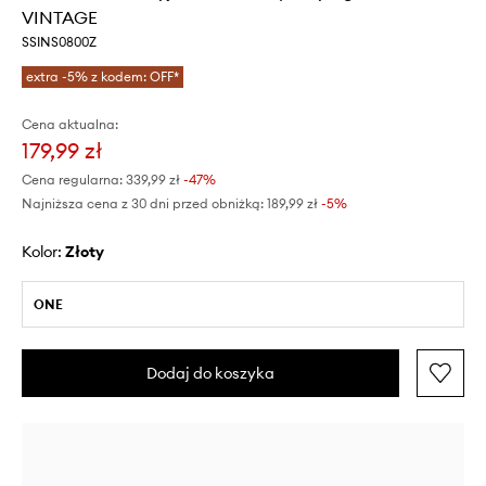
VINTAGE
SSINS0800Z
extra -5% z kodem: OFF*
Cena aktualna:
179,99 zł
Cena regularna:
339,99 zł
-47%
Najniższa cena z 30 dni przed obniżką:
189,99 zł
 -5%
Kolor:
złoty
ONE
Dodaj do koszyka