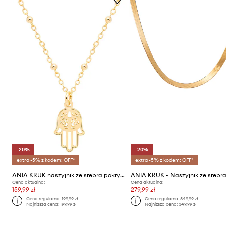
-20%
-20%
extra -5% z kodem: OFF*
extra -5% z kodem: OFF*
ANIA KRUK naszyjnik ze srebra pokrytego złotem VINTAGE
Cena aktualna:
Cena aktualna:
159,99 zł
279,99 zł
Cena regularna:
199,99 zł
Cena regularna:
349,99 zł
Najniższa cena:
199,99 zł
Najniższa cena:
349,99 zł