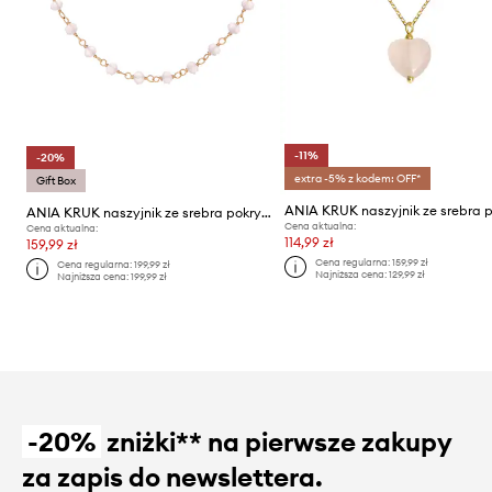
-11%
-20%
extra -5% z kodem: OFF*
Gift Box
ANIA KRUK naszyjnik ze srebra pokrytego złotem Oval
Cena aktualna:
Cena aktualna:
114,99 zł
159,99 zł
Cena regularna:
159,99 zł
Cena regularna:
199,99 zł
Najniższa cena:
129,99 zł
Najniższa cena:
199,99 zł
-20%
zniżki** na pierwsze zakupy
za zapis do newslettera.