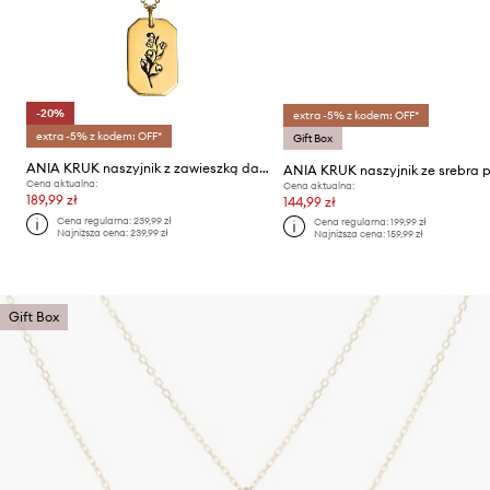
-20%
extra -5% z kodem: OFF*
extra -5% z kodem: OFF*
Gift Box
ANIA KRUK naszyjnik z zawieszką damski pozłacany HIPPIE
Cena aktualna:
Cena aktualna:
189,99 zł
144,99 zł
Cena regularna:
239,99 zł
Cena regularna:
199,99 zł
Najniższa cena:
239,99 zł
Najniższa cena:
159,99 zł
Gift Box