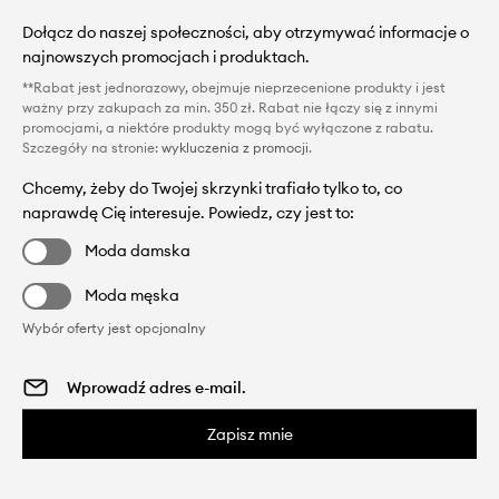
Dołącz do naszej społeczności, aby otrzymywać informacje o
najnowszych promocjach i produktach.
**Rabat jest jednorazowy, obejmuje nieprzecenione produkty i jest
ważny przy zakupach za min. 350 zł. Rabat nie łączy się z innymi
promocjami, a niektóre produkty mogą być wyłączone z rabatu.
Szczegóły na stronie:
wykluczenia z promocji
.
Chcemy, żeby do Twojej skrzynki trafiało tylko to, co
naprawdę Cię interesuje. Powiedz, czy jest to:
Moda damska
Moda męska
Wybór oferty jest opcjonalny
Zapisz mnie