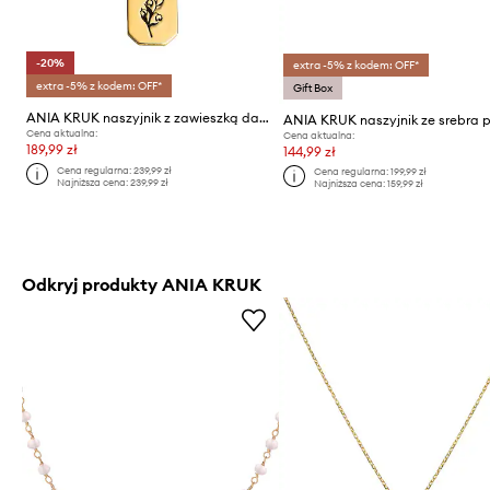
-20%
extra -5% z kodem: OFF*
extra -5% z kodem: OFF*
Gift Box
ANIA KRUK naszyjnik z zawieszką damski pozłacany HIPPIE
Cena aktualna:
Cena aktualna:
189,99 zł
144,99 zł
Cena regularna:
239,99 zł
Cena regularna:
199,99 zł
Najniższa cena:
239,99 zł
Najniższa cena:
159,99 zł
Odkryj produkty ANIA KRUK