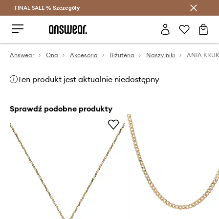
FINAL SALE %
Szczegóły
Oszczędzaj z Answear Club >
Answear
Ona
Akcesoria
Biżuteria
Naszyjniki
ANIA KRUK 
Ten produkt jest aktualnie niedostępny
Sprawdź podobne produkty