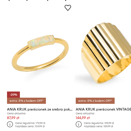
-20%
extra -5% z kodem: OFF*
extra -5% z kodem: OFF*
ANIA KRUK pierścionek ze srebra pokrytego złotem DUO
ANIA KRUK pierścionek VINTAG
Cena aktualna:
Cena aktualna:
87,99 zł
144,99 zł
Cena regularna:
179,99 zł
Cena regularna:
199,99 zł
Najniższa cena:
109,99 zł
Najniższa cena:
159,99 zł