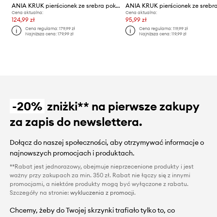
ANIA KRUK pierścionek ze srebra pokrytego złotem HIPPIE
Cena aktualna:
Cena aktualna:
124,99 zł
95,99 zł
Cena regularna:
179,99 zł
Cena regularna:
119,99 zł
Najniższa cena:
179,99 zł
Najniższa cena:
119,99 zł
-20%
zniżki** na pierwsze zakupy
za zapis do newslettera.
Dołącz do naszej społeczności, aby otrzymywać informacje o
najnowszych promocjach i produktach.
**Rabat jest jednorazowy, obejmuje nieprzecenione produkty i jest
ważny przy zakupach za min. 350 zł. Rabat nie łączy się z innymi
promocjami, a niektóre produkty mogą być wyłączone z rabatu.
Szczegóły na stronie:
wykluczenia z promocji
.
Chcemy, żeby do Twojej skrzynki trafiało tylko to, co