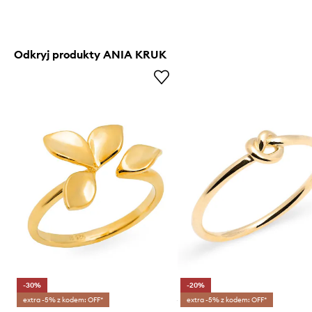
Odkryj produkty ANIA KRUK
-30%
-20%
extra -5% z kodem: OFF*
extra -5% z kodem: OFF*