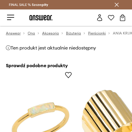
FINAL SALE %
Szczegóły
Oszczędzaj z Answear Club >
Answear
Ona
Akcesoria
Biżuteria
Pierścionki
Ten produkt jest aktualnie niedostępny
Sprawdź podobne produkty