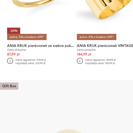
-20%
extra -5% z kodem: OFF*
extra -5% z kodem: OFF*
ANIA KRUK pierścionek ze srebra pokrytego złotem DUO
ANIA KRUK pierścionek VINTAG
Cena aktualna:
Cena aktualna:
87,99 zł
144,99 zł
Cena regularna:
179,99 zł
Cena regularna:
199,99 zł
Najniższa cena:
109,99 zł
Najniższa cena:
159,99 zł
Gift Box