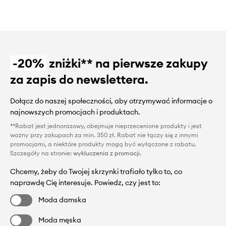
-20%
zniżki** na pierwsze zakupy
za zapis do newslettera.
Dołącz do naszej społeczności, aby otrzymywać informacje o
najnowszych promocjach i produktach.
**Rabat jest jednorazowy, obejmuje nieprzecenione produkty i jest
ważny przy zakupach za min. 350 zł. Rabat nie łączy się z innymi
promocjami, a niektóre produkty mogą być wyłączone z rabatu.
Szczegóły na stronie:
wykluczenia z promocji
.
Chcemy, żeby do Twojej skrzynki trafiało tylko to, co
naprawdę Cię interesuje. Powiedz, czy jest to:
Moda damska
Moda męska