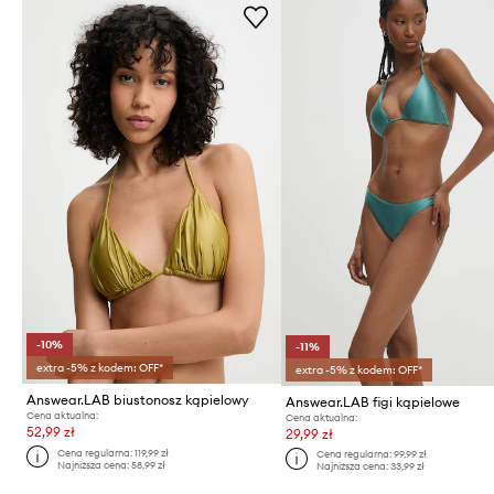
-10%
-11%
extra -5% z kodem: OFF*
extra -5% z kodem: OFF*
Answear.LAB biustonosz kąpielowy
Answear.LAB figi kąpielowe
Cena aktualna:
Cena aktualna:
52,99 zł
29,99 zł
Cena regularna:
119,99 zł
Cena regularna:
99,99 zł
Najniższa cena:
58,99 zł
Najniższa cena:
33,99 zł