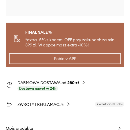
FINAL SALE%
*extra -5% z kodem: OFF przy zakupach za min.
399 zł. W appce masz extra -10%!
Pobierz APP
DARMOWA DOSTAWA od
280 zł
Dostawa nawet w 24h
ZWROTY I REKLAMACJE
Zwrot do 30 dni
Opis produktu