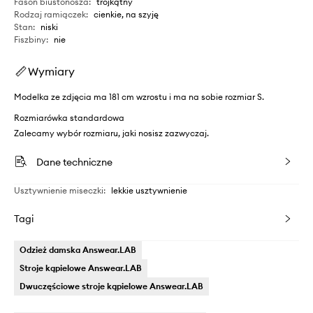
Fason biustonosza
:
trójkątny
Rodzaj ramiączek
:
cienkie, na szyję
Stan
:
niski
Fiszbiny
:
nie
Wymiary
Modelka ze zdjęcia ma 181 cm wzrostu i ma na sobie rozmiar S.
Rozmiarówka standardowa
Zalecamy wybór rozmiaru, jaki nosisz zazwyczaj.
Dane techniczne
Usztywnienie miseczki
:
lekkie usztywnienie
Tagi
Odzież damska Answear.LAB
Stroje kąpielowe Answear.LAB
Dwuczęściowe stroje kąpielowe Answear.LAB