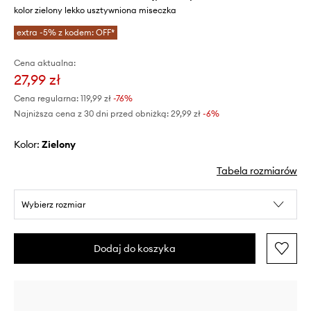
kolor zielony lekko usztywniona miseczka
extra -5% z kodem: OFF*
Cena aktualna:
27,99 zł
Cena regularna:
119,99 zł
-76%
Najniższa cena z 30 dni przed obniżką:
29,99 zł
 -6%
Kolor:
zielony
Tabela rozmiarów
Wybierz rozmiar
Dodaj do koszyka