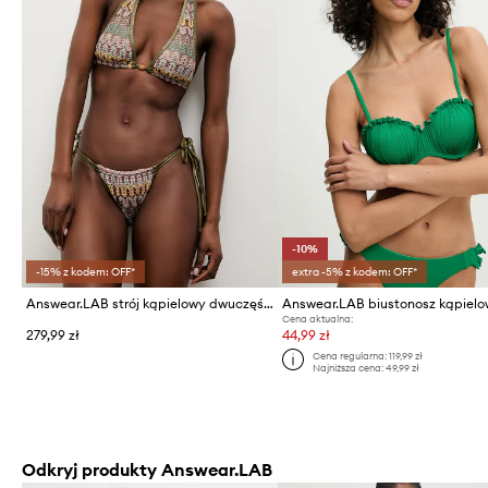
-10%
-15% z kodem: OFF*
extra -5% z kodem: OFF*
Answear.LAB strój kąpielowy dwuczęściowy damski
Answear.LAB biustonosz kąpiel
Cena aktualna:
279,99 zł
44,99 zł
Cena regularna:
119,99 zł
Najniższa cena:
49,99 zł
Odkryj produkty Answear.LAB