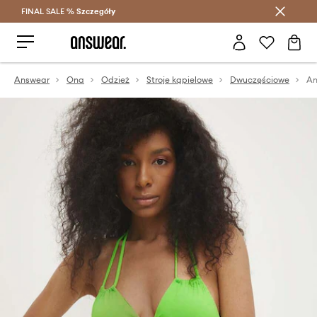
FINAL SALE %
Szczegóły
Oszczędzaj z Answear Club >
Answear
Ona
Odzież
Stroje kąpielowe
Dwuczęściowe