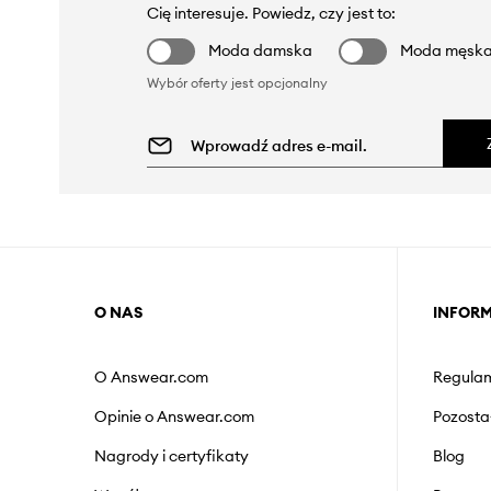
Cię interesuje. Powiedz, czy jest to:
Moda damska
Moda męsk
Wybór oferty jest opcjonalny
O NAS
INFOR
O Answear.com
Regulam
Opinie o Answear.com
Pozosta
Nagrody i certyfikaty
Blog