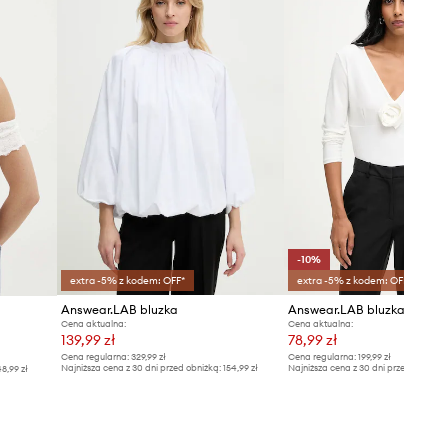
Tabela rozmiarów
-10%
extra -5% z kodem: OFF*
extra -5% z kodem: OFF*
Answear.LAB bluzka
Answear.LAB bluzka
Cena aktualna:
Cena aktualna:
139,99 zł
78,99 zł
Cena regularna:
329,99 zł
Cena regularna:
199,99 zł
Najniższa cena z 30 dni przed obniżką:
154,99 zł
Najniższa cena z 30 dni przed obniżką
8,99 zł