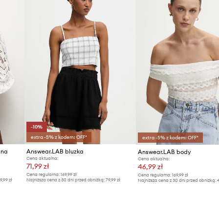
-10%
extra -5% z kodem: OFF*
extra -5% z kodem: OFF*
ana
Answear.LAB bluzka
Answear.LAB body
Cena aktualna:
Cena aktualna:
71,99 zł
46,99 zł
Cena regularna:
169,99 zł
Cena regularna:
169,99 zł
9,99 zł
Najniższa cena z 30 dni przed obniżką:
79,99 zł
Najniższa cena z 30 dni przed obniżką:
4