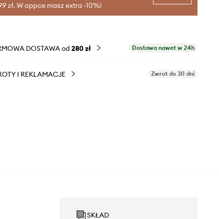
99 zł. W appce masz extra -10%!
RMOWA DOSTAWA od
280 zł
Dostawa nawet w 24h
OTY I REKLAMACJE
Zwrot do 30 dni
SKŁAD