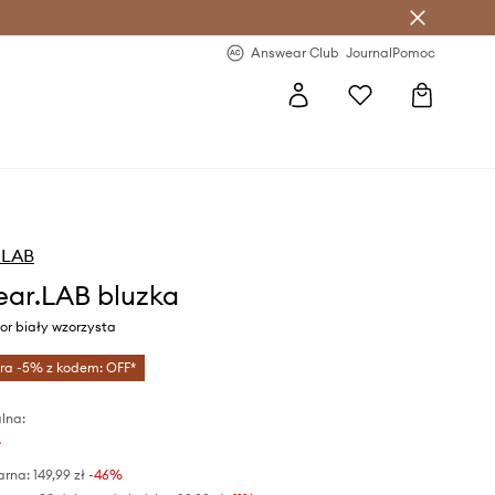
letter >
Regularne nowości >
Answear Club
Journal
Pomoc
.LAB
ar.LAB bluzka
or biały wzorzysta
tra -5% z kodem: OFF*
lna:
ł
arna:
149,99 zł
-46%