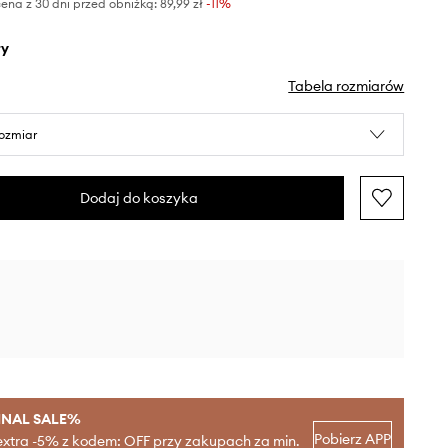
ena z 30 dni przed obniżką:
89,99 zł
 -11%
ły
Tabela rozmiarów
rozmiar
Dodaj do koszyka
INAL SALE%
Pobierz APP
extra -5% z kodem: OFF przy zakupach za min.