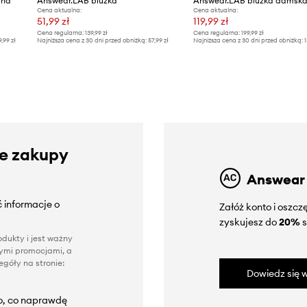
ana
Answear.LAB bluzka
Cena aktualna:
Cena aktualna:
51,99 zł
119,99 zł
Cena regularna:
139,99 zł
Cena regularna:
199,99 zł
9,99 zł
Najniższa cena z 30 dni przed obniżką:
57,99 zł
Najniższa cena z 30 dni przed obniżką:
1
ze zakupy
Answear
 informacje o
Załóż konto i oszc
zyskujesz do
20%
s
dukty i jest ważny
nnymi promocjami, a
góły na stronie:
Dowiedz się w
to, co naprawdę