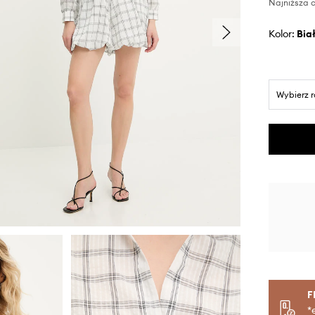
Najniższa c
Kolor:
bia
Wybierz 
F
*