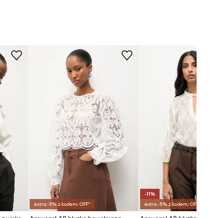
-11%
extra -5% z kodem: OFF*
extra -5% z kodem: OFF*