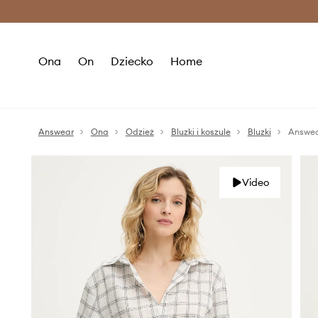
Premium Fashion Benefits >
O
Ona
On
Dziecko
Home
Answear
Ona
Odzież
Bluzki i koszule
Bluzki
Answea
Video