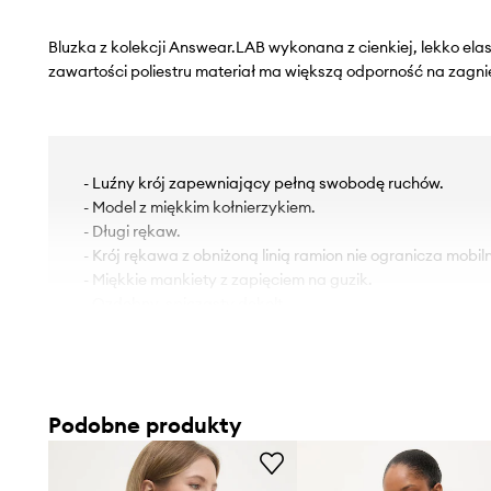
Bluzka z kolekcji Answear.LAB wykonana z cienkiej, lekko elas
zawartości poliestru materiał ma większą odporność na zagni
- Luźny krój zapewniający pełną swobodę ruchów.
- Model z miękkim kołnierzykiem.
- Długi rękaw.
- Krój rękawa z obniżoną linią ramion nie ogranicza mobiln
- Miękkie mankiety z zapięciem na guzik.
- Ozdobny, spiczasty dekolt.
- Model z ozdobnymi marszczeniami.
- Dłuższy tył zapewnia osłonę podczas poruszania się.
- Długość z przodu: 41 cm.
- Długość z tyłu: 57 cm.
Podobne produkty
- Szerokość pod pachami: 50 cm.
- Wymiary podane dla rozmiaru: S.