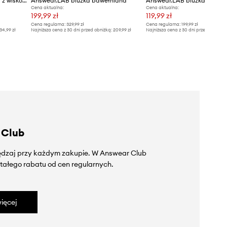
Answear.LAB bluzka damska z wiskozą
Answear.LAB bluzka bawełniana
Answear.LAB bluzka
Cena aktualna:
Cena aktualna:
199,99 zł
119,99 zł
Cena regularna:
329,99 zł
Cena regularna:
199,99 zł
34,99 zł
Najniższa cena z 30 dni przed obniżką:
209,99 zł
Najniższa cena z 30 dni przed obniżką
 Club
zędzaj przy każdym zakupie. W Answear Club
tałego rabatu od cen regularnych.
ięcej