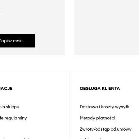
a
Zapisz mnie
MACJE
OBSŁUGA KLIENTA
in sklepu
Dostawa i koszty wysyłki
łe regulaminy
Metody płatności
Zwroty/odstąp od umowy