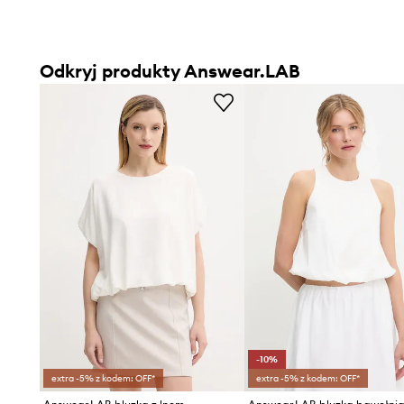
Odkryj produkty Answear.LAB
-10%
extra -5% z kodem: OFF*
extra -5% z kodem: OFF*