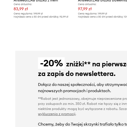
Answear.LAB bluzka z lnem
Answear.LAB bluzka bawełni
Cena aktualna:
Cena aktualna:
83,99 zł
97,99 zł
Cena regularna:
199,99 zł
Cena regularna:
199,99 zł
Najniższa cena z 30 dni przed obniżką:
92,99 zł
Najniższa cena z 30 dni przed obniżką:
10
-20%
zniżki** na pierws
za zapis do newslettera.
Dołącz do naszej społeczności, aby otrzymywać
najnowszych promocjach i produktach.
**Rabat jest jednorazowy, obejmuje nieprzecenione pro
przy zakupach za min. 350 zł. Rabat nie łączy się z i
niektóre produkty mogą być wyłączone z rabatu. Szcze
wykluczenia z promocji
.
Chcemy, żeby do Twojej skrzynki trafiało tylko 