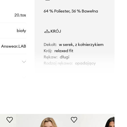
64 % Poliester, 36 % Bawełna
20.tos
biały
KRÓJ
Dekolt
:
w serek, z kołnierzykiem
Answear.LAB
Krój
:
relaxed fit
Rękaw
:
długi
Rodzaj rękawa
:
opadający
WYMIARY
Modelka ze zdjęcia ma 176 cm
wzrostu i ma na sobie rozmiar S.
Rozmiarówka standardowa
Zalecamy wybór rozmiaru, jaki nosisz
zazwyczaj.