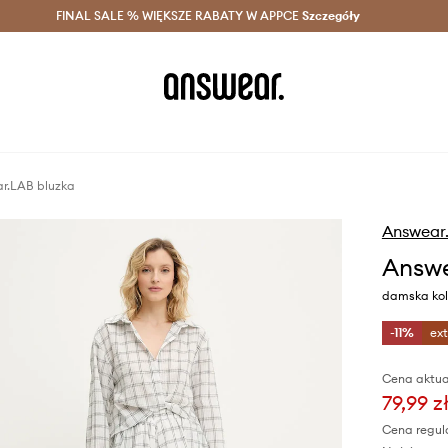
szczędzaj z Answear Club >
FINAL SALE % WIĘKSZE RABATY W APPCE
Dostawa nawet w 24h >
Szczegóły
News
r.LAB bluzka
Answear
Answe
damska kol
-11%
ex
Cena aktua
79,99 z
Cena regul