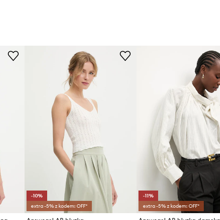
-10%
-11%
extra -5% z kodem: OFF*
extra -5% z kodem: OFF*