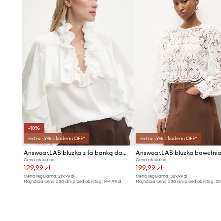
-10%
extra -5% z kodem: OFF*
extra -5% z kodem: OFF*
Answear.LAB bluzka z falbanką damska z wiskozy
Answear.LAB bluzka bawełni
Cena aktualna:
Cena aktualna:
129,99 zł
199,99 zł
Cena regularna:
219,99 zł
Cena regularna:
329,99 zł
Najniższa cena z 30 dni przed obniżką:
144,99 zł
Najniższa cena z 30 dni przed obniżką:
20