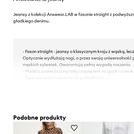
Jeansy z kolekcji Answear.LAB w fasonie straight z podwyższ
gładkiego denimu.
- Fason straight - jeansy o klasycznym kroju z wąską, le
Optycznie wydłużają nogi, a przez swoją uniwersalność 
męskich sylwetek. Gwarantują pełną wygodę noszenia.
- Model z podwyższoną talią i zapięciem na guzik i suwak
- Dwie wsuwane kieszenie na pośladkach.
- Dołączony tekstylny pasek.
- Szerokość w pasie: 35 cm.
- Szerokość w biodrach: 51 cm.
- Wysokość stanu: 32,5 cm.
- Szerokość nogawki na dole: 30 cm.
Podobne produkty
- Szerokość nogawki: 30 cm.
- Długość zewnętrzna nogawki: 120 cm.
- Wymiary podane dla rozmiaru: S.