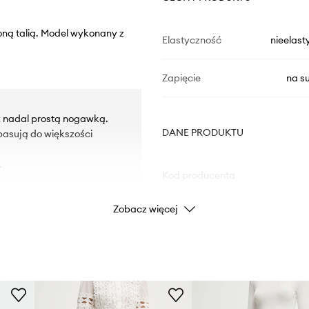
oną talią. Model wykonany z
Elastyczność
nieelast
Zapięcie
na s
cz nadal prostą nogawką.
DANE PRODUKTU
pasują do większości
.
Kod producenta
Zobacz więcej
Kolor
Marka
Producent