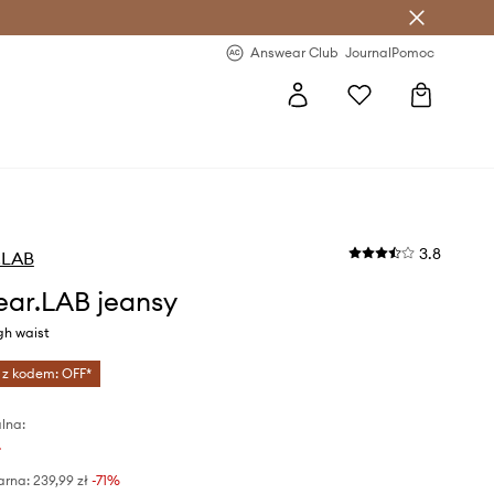
letter >
Regularne nowości >
Answear Club
Journal
Pomoc
3.8
.LAB
ar.LAB jeansy
gh waist
 z kodem: OFF*
lna:
ł
arna:
239,99 zł
-71%