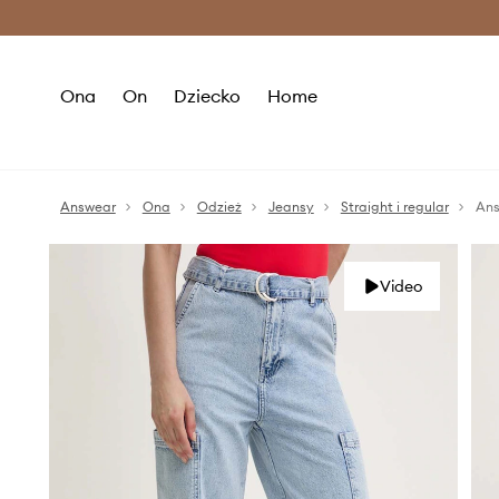
Premium Fashion Benefits >
O
Ona
On
Dziecko
Home
Answear
Ona
Odzież
Jeansy
Straight i regular
Ans
Video