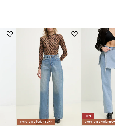
-11%
extra -5% z kodem: OFF*
extra -5% z kodem: OFF*