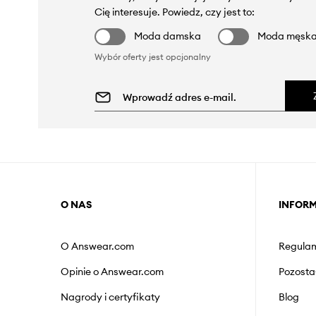
Cię interesuje. Powiedz, czy jest to:
Moda damska
Moda męsk
Wybór oferty jest opcjonalny
O NAS
INFOR
O Answear.com
Regulam
Opinie o Answear.com
Pozosta
Nagrody i certyfikaty
Blog