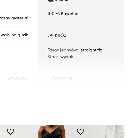
100 % Bawełna
yczny materiał
uwak, na guzik
KRÓJ
Fason jeansów
:
straight fit
Stan
:
wysoki
9434.TWK
WYMIARY
Modelka ze zdjęcia ma 175 cm
niebieski
wzrostu i ma na sobie rozmiar S.
Rozmiarówka standardowa
Answear.LAB
Zalecamy wybór rozmiaru, jaki nosisz
zazwyczaj.
Tabela rozmiarów