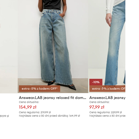
-10%
extra -5% z kodem: OFF*
extra -5% z kodem: OFF*
Answear.LAB jeansy relaxed fit damskie
Answear.LAB jeansy
Cena aktualna:
Cena aktualna:
154,99 zł
97,99 zł
Cena regularna:
219,99 zł
Cena regularna:
229,99 zł
Najniższa cena z 30 dni przed obniżką:
164,99 zł
Najniższa cena z 30 dni przed obniżką
59,99 zł