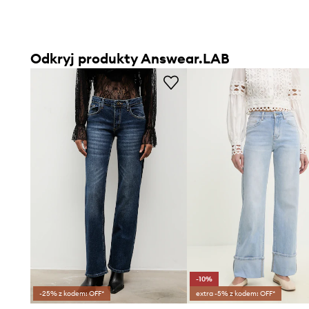
Odkryj produkty Answear.LAB
-10%
-25% z kodem: OFF*
extra -5% z kodem: OFF*