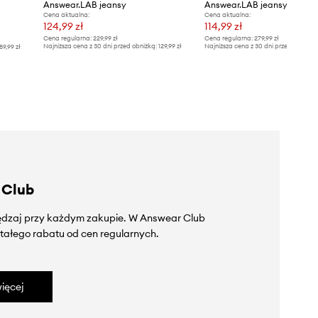
Answear.LAB jeansy
Answear.LAB jeansy
Cena aktualna:
Cena aktualna:
124,99 zł
114,99 zł
Cena regularna:
229,99 zł
Cena regularna:
279,99 zł
Najniższa cena z 30 dni przed obniżką:
129,99 zł
Najniższa cena z 30 dni przed obniżką
89,99 zł
 Club
zędzaj przy każdym zakupie. W Answear Club
tałego rabatu od cen regularnych.
ięcej