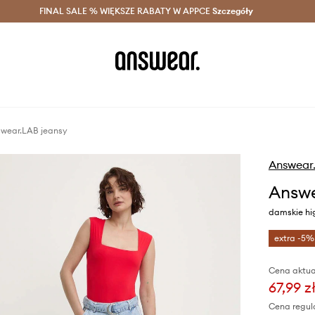
szczędzaj z Answear Club >
FINAL SALE % WIĘKSZE RABATY W APPCE
Dostawa nawet w 24h >
Szczegóły
News
wear.LAB jeansy
Answear
Answe
damskie hi
extra -5%
Cena aktua
67,99 z
Cena regul