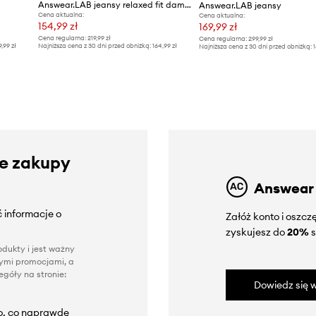
Answear.LAB jeansy relaxed fit damskie
Answear.LAB jeansy
Cena aktualna:
Cena aktualna:
154,99 zł
169,99 zł
Cena regularna:
219,99 zł
Cena regularna:
299,99 zł
9,99 zł
Najniższa cena z 30 dni przed obniżką:
164,99 zł
Najniższa cena z 30 dni przed obniżką:
1
ze zakupy
Answear
 informacje o
Załóż konto i oszc
zyskujesz do
20%
s
dukty i jest ważny
nnymi promocjami, a
góły na stronie:
Dowiedz się w
to, co naprawdę