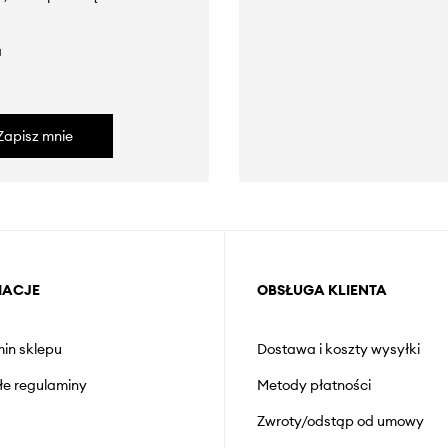
a
Zapisz mnie
MACJE
OBSŁUGA KLIENTA
in sklepu
Dostawa i koszty wysyłki
łe regulaminy
Metody płatności
Zwroty/odstąp od umowy