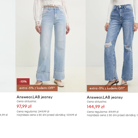
ID Produktu
-10%
extra -5% z kodem: OFF*
extra -5% z kodem: OFF*
Answear.LAB jeansy
Answear.LAB jeansy
Cena aktualna:
Cena aktualna:
97,99 zł
144,99 zł
Cena regularna:
249,99 zł
Cena regularna:
319,99 zł
4,99 zł
Najniższa cena z 30 dni przed obniżką:
109,99 zł
Najniższa cena z 30 dni przed obniżką:
1