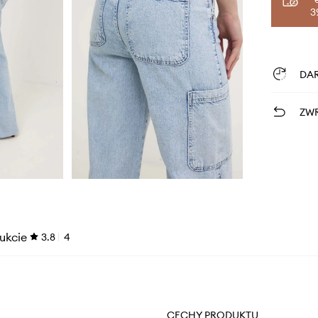
3
DA
ZWR
ukcie
3.8
4
CECHY PRODUKTU