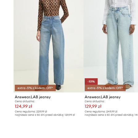
-10%
extra -5% z kodem: OFF*
extra -5% z kodem: OFF*
Answear.LAB jeansy
Answear.LAB jeansy
Cena aktualna:
Cena aktualna:
124,99 zł
129,99 zł
Cena regularna:
229,99 zł
Cena regularna:
249,99 zł
Najniższa cena z 30 dni przed obniżką:
129,99 zł
Najniższa cena z 30 dni przed obniżką:
14