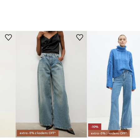
-10%
extra -5% z kodem: OFF*
extra -5% z kodem: OFF*