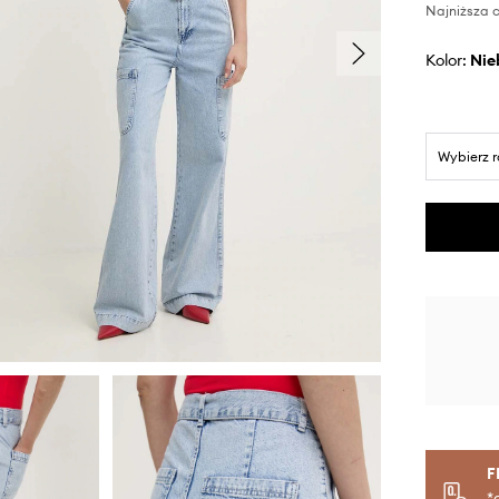
Najniższa c
Kolor:
ni
Wybierz 
F
*