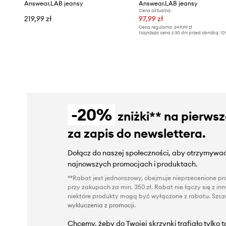
Answear.LAB jeansy
Answear.LAB jeansy
Cena aktualna:
219,99 zł
97,99 zł
Cena regularna:
249,99 zł
Najniższa cena z 30 dni przed obniżką:
10
-20%
zniżki** na pierws
za zapis do newslettera.
Dołącz do naszej społeczności, aby otrzymywać
najnowszych promocjach i produktach.
**Rabat jest jednorazowy, obejmuje nieprzecenione pro
przy zakupach za min. 350 zł. Rabat nie łączy się z i
niektóre produkty mogą być wyłączone z rabatu. Szcze
wykluczenia z promocji
.
Chcemy, żeby do Twojej skrzynki trafiało tylko 