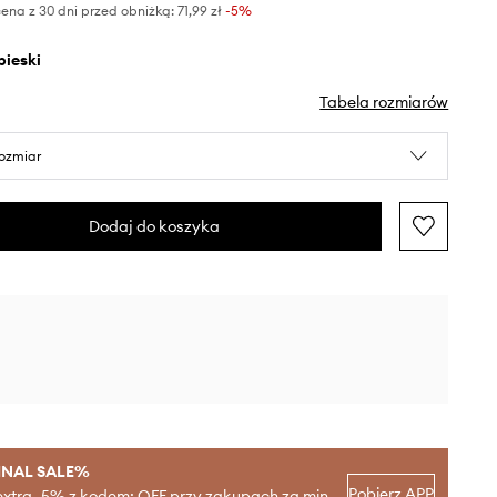
ena z 30 dni przed obniżką:
71,99 zł
 -5%
ebieski
Tabela rozmiarów
rozmiar
Dodaj do koszyka
INAL SALE%
Pobierz APP
extra -5% z kodem: OFF przy zakupach za min.