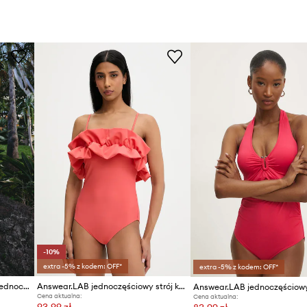
-10%
extra -5% z kodem: OFF*
extra -5% z kodem: OFF*
Answear.LAB strój kąpielowy jednoczęściowy damski
Answear.LAB jednoczęściowy strój kąpielowy
Cena aktualna:
Cena aktualna:
93,99 zł