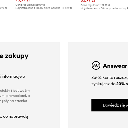
83,99 zł
Cena regularna:
269,99 zł
Cena regularna:
199,99 zł
9,99 zł
Najniższa cena z 30 dni przed obniżką:
104,99 zł
Najniższa cena z 30 dni przed obniżką:
9
ze zakupy
Answear
 informacje o
Załóż konto i oszc
zyskujesz do
20%
s
dukty i jest ważny
nnymi promocjami, a
góły na stronie:
Dowiedz się w
to, co naprawdę