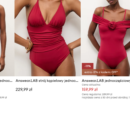
-11%
extra -5% z kodem: OFF*
Answear.LAB strój kąpielowy jednoczęściowy damski
Answear.LAB strój kąpielowy jednoczęściowy damski
Cena aktualna:
229,99 zł
159,99 zł
Cena regularna:
289,99 zł
9,99 zł
Najniższa cena z 30 dni przed obniżką:
1