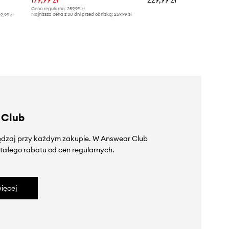
Cena regularna:
259,99 zł
Najniższa cena z 30 dni przed obniżką:
259,99 zł
2,99 zł
 Club
zędzaj przy każdym zakupie. W Answear Club
tałego rabatu od cen regularnych.
ięcej