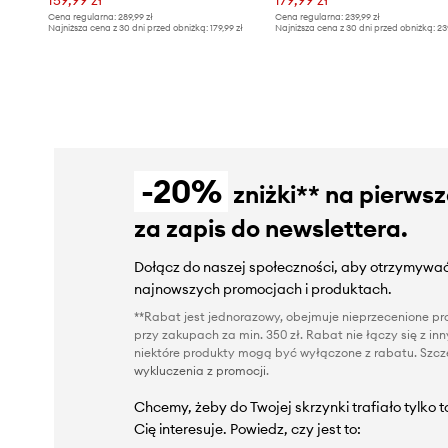
Cena regularna:
289,99 zł
Cena regularna:
239,99 zł
Najniższa cena z 30 dni przed obniżką:
179,99 zł
Najniższa cena z 30 dni przed obniżką:
23
-20%
zniżki** na pierws
za zapis do newslettera.
Dołącz do naszej społeczności, aby otrzymywać
najnowszych promocjach i produktach.
**Rabat jest jednorazowy, obejmuje nieprzecenione pro
przy zakupach za min. 350 zł. Rabat nie łączy się z i
niektóre produkty mogą być wyłączone z rabatu. Szcze
wykluczenia z promocji
.
Chcemy, żeby do Twojej skrzynki trafiało tylko 
Cię interesuje. Powiedz, czy jest to: