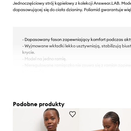
Jednoczęściowy strój kąpielowy z kolekcji Answear.LAB. Mode
dopasowującej się do ciała dzianiny. Poliamid gwarantuje wi
- Dopasowany fason zapewniający komfort podczas akt
- Wyjmowane wkładki lekko usztywniają, stabilizują biu
krycie.
- Model na jedno ramię.
- Nieregulowane ramiączko nie zsuwa się z ramion zape
aktywności.
- Dodatkowa warstwa materiału w postaci podszewki zwię
dodatkowy komfort podczas aktywności.
- Do modelu dołączona apaszka.
Podobne produkty