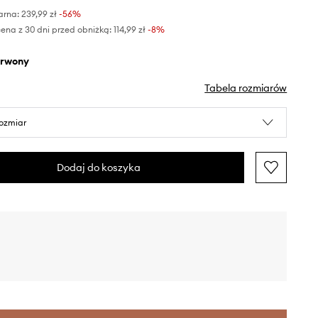
arna:
239,99 zł
-56%
ena z 30 dni przed obniżką:
114,99 zł
 -8%
erwony
Tabela rozmiarów
rozmiar
Dodaj do koszyka