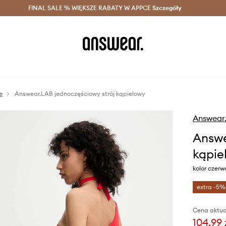
szczędzaj z Answear Club >
FINAL SALE % WIĘKSZE RABATY W APPCE
Dostawa nawet w 24h >
Szczegóły
News
e
Answear.LAB jednoczęściowy strój kąpielowy
Answear
Answe
kąpie
kolor czer
extra -5%
Cena aktua
104,99 