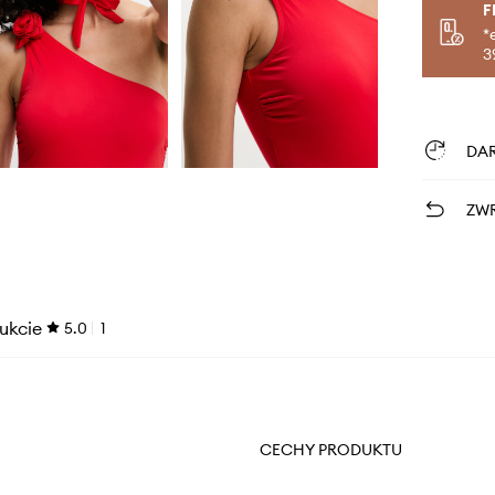
F
*
3
DA
ZWR
ukcie
5.0
1
CECHY PRODUKTU