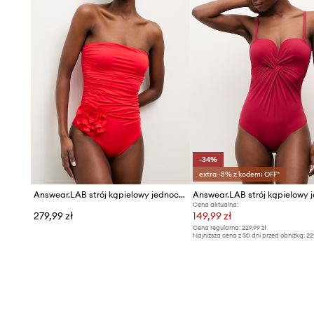
-34%
extra -5% z kodem: OFF*
Answear.LAB strój kąpielowy jednoczęściowy damski
Cena aktualna:
279,99 zł
149,99 zł
Cena regularna:
229,99 zł
Najniższa cena z 30 dni przed obniżką:
22