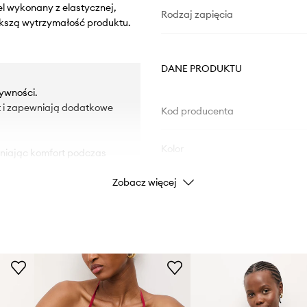
l wykonany z elastycznej,
Rodzaj zapięcia
ększą wytrzymałość produktu.
DANE PRODUKTU
ywności.
st i zapewniają dodatkowe
Kod producenta
Kolor
wniając komfort podczas
Zobacz więcej
ksza krycie i daje
Marka
Producent
ID Produktu