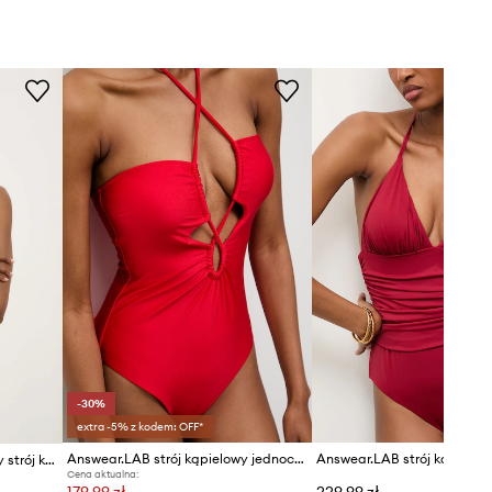
-30%
extra -5% z kodem: OFF*
Answear.LAB strój kąpielowy jednoczęściowy damski
Answear.LAB jednoczęściowy strój kąpielowy
Cena aktualna:
179,99 zł
229,99 zł