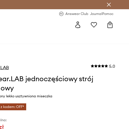
letter >
Regularne nowości >
Answear Club
Journal
Pomoc
5.0
.LAB
ar.LAB jednoczęściowy strój
lowy
wony lekko usztywniona miseczka
 z kodem: OFF*
lna:
zł