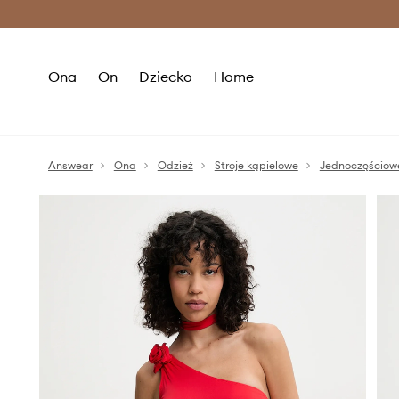
Premium Fashion Benefits >
O
Ona
On
Dziecko
Home
Answear
Ona
Odzież
Stroje kąpielowe
Jednoczęściow