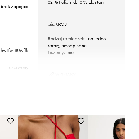
82 % Poliamid, 18 % Elastan
brak zapięcia
KRÓJ
Rodzaj ramiączek
:
na jedno
ramię, nieodpinane
hw1fw1809.flk
Fiszbiny
:
nie
czerwony
WYMIARY
Answear.LAB
Modelka ze zdjęcia ma 180 cm
wzrostu i ma na sobie rozmiar S.
Rozmiarówka standardowa
Zalecamy wybór rozmiaru, jaki nosisz
zazwyczaj.
Tabela rozmiarów