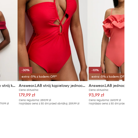
DANE TECHNICZNE
Usztywnienie miseczki
:
lekkie
usztywnienie
-30%
-10%
extra -5% z kodem: OFF*
extra -5% z kodem: OFF*
Answear.LAB jednoczęściowy strój kąpielowy
Answear.LAB strój kąpielowy jednoczęściowy damski
Cena aktualna:
Cena aktualna:
179,99 zł
93,99 zł
Cena regularna:
259,99 zł
Cena regularna:
269,99 zł
79,99 zł
Najniższa cena z 30 dni przed obniżką:
259,99 zł
Najniższa cena z 30 dni przed obniżką