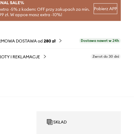
INAL SALE%
Pobierz APP
extra -5% z kodem: OFF przy zakupach za min.
99 zł. W appce masz extra -10%!
RMOWA DOSTAWA od
280 zł
Dostawa nawet w 24h
OTY I REKLAMACJE
Zwrot do 30 dni
SKŁAD