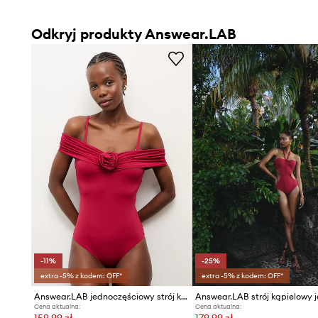
Odkryj produkty Answear.LAB
-11%
-25%
extra -5% z kodem: OFF*
extra -5% z kodem: OFF*
Answear.LAB jednoczęściowy strój kąpielowy
Cena aktualna:
Cena aktualna:
159,99 zł
179,99 zł