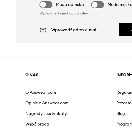
Moda damska
Moda męsk
Wybór oferty jest opcjonalny
O NAS
INFOR
O Answear.com
Regulam
Opinie o Answear.com
Pozosta
Nagrody i certyfikaty
Blog
Współpraca
Program