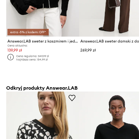
extra -5% z kodem: OFF*
Answear.LAB sweter z kaszmirem i jedwabiem
Cena aktualna:
139,99 zł
269,99 zł
Cena regularna:
349,99 zł
Najniższa cena:
154,99 zł
Odkryj produkty Answear.LAB