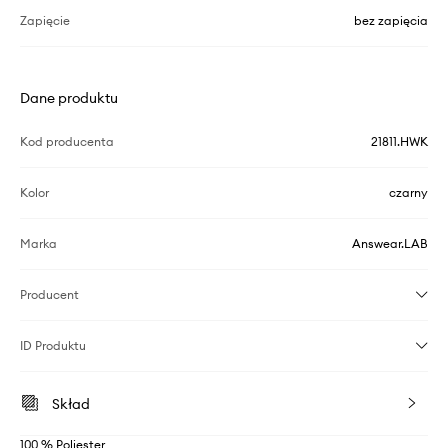
Zapięcie
bez zapięcia
Dane produktu
Kod producenta
21811.HWK
Kolor
czarny
Marka
Answear.LAB
Producent
ID Produktu
Skład
100 % Poliester