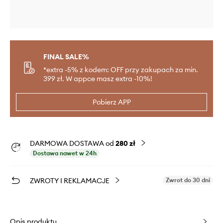
FINAL SALE%
*extra -5% z kodem: OFF przy zakupach za min.
399 zł. W appce masz extra -10%!
Pobierz APP
DARMOWA DOSTAWA od
280 zł
Dostawa nawet w 24h
ZWROTY I REKLAMACJE
Zwrot do 30 dni
Opis produktu