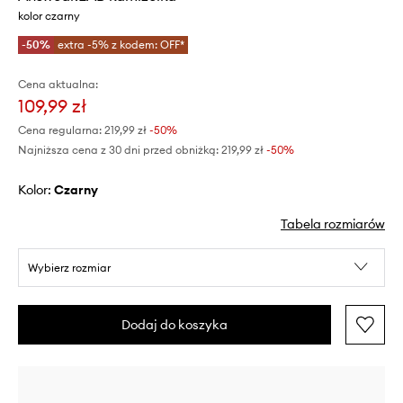
kolor czarny
-50%
extra -5% z kodem: OFF*
Cena aktualna:
109,99 zł
Cena regularna:
219,99 zł
-50%
Najniższa cena z 30 dni przed obniżką:
219,99 zł
 -50%
Kolor:
czarny
Tabela rozmiarów
Wybierz rozmiar
Dodaj do koszyka