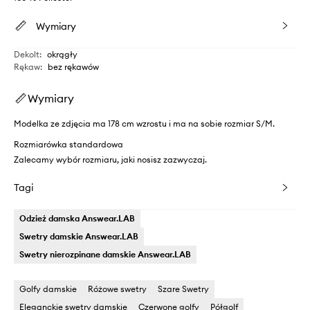
Wymiary
Dekolt
:
okrągły
Rękaw
:
bez rękawów
Wymiary
Modelka ze zdjęcia ma 178 cm wzrostu i ma na sobie rozmiar S/M.
Rozmiarówka standardowa
Zalecamy wybór rozmiaru, jaki nosisz zazwyczaj.
Tagi
Odzież damska Answear.LAB
Swetry damskie Answear.LAB
Swetry nierozpinane damskie Answear.LAB
Golfy damskie
Różowe swetry
Szare Swetry
Eleganckie swetry damskie
Czerwone golfy
Półgolf