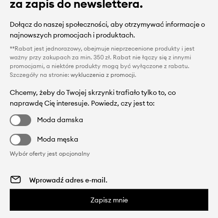
za zapis do newslettera.
Dołącz do naszej społeczności, aby otrzymywać informacje o
najnowszych promocjach i produktach.
**Rabat jest jednorazowy, obejmuje nieprzecenione produkty i jest
ważny przy zakupach za min. 350 zł. Rabat nie łączy się z innymi
promocjami, a niektóre produkty mogą być wyłączone z rabatu.
Szczegóły na stronie:
wykluczenia z promocji
.
Chcemy, żeby do Twojej skrzynki trafiało tylko to, co
naprawdę Cię interesuje. Powiedz, czy jest to:
Moda damska
Moda męska
Wybór oferty jest opcjonalny
Zapisz mnie