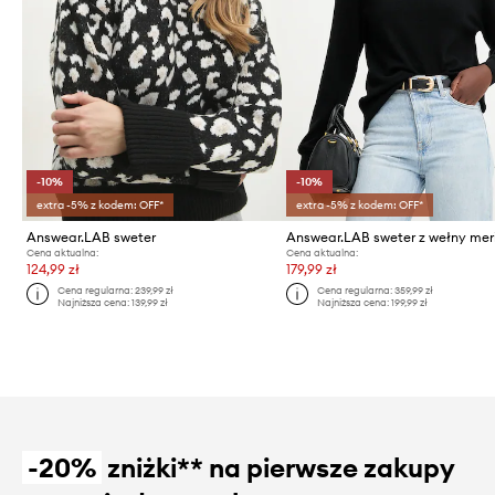
-10%
-10%
extra -5% z kodem: OFF*
extra -5% z kodem: OFF*
Answear.LAB sweter
Answear.LAB sweter z wełny mer
Cena aktualna:
Cena aktualna:
124,99 zł
179,99 zł
Cena regularna:
239,99 zł
Cena regularna:
359,99 zł
Najniższa cena:
139,99 zł
Najniższa cena:
199,99 zł
-20%
zniżki** na pierwsze zakupy