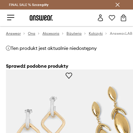
FINAL SALE %
Szczegóły
Oszczędzaj z Answear Club >
Answear
Ona
Akcesoria
Biżuteria
Kolczyki
Answear.LAB 
Ten produkt jest aktualnie niedostępny
Sprawdź podobne produkty