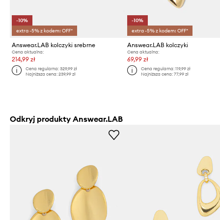
-10%
-10%
extra -5% z kodem: OFF*
extra -5% z kodem: OFF*
Answear.LAB kolczyki srebrne
Answear.LAB kolczyki
Cena aktualna:
Cena aktualna:
214,99 zł
69,99 zł
Cena regularna:
329,99 zł
Cena regularna:
119,99 zł
Najniższa cena:
239,99 zł
Najniższa cena:
77,99 zł
Odkryj produkty Answear.LAB