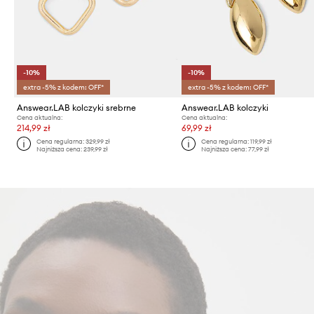
-10%
-10%
extra -5% z kodem: OFF*
extra -5% z kodem: OFF*
Answear.LAB kolczyki srebrne
Answear.LAB kolczyki
Cena aktualna:
Cena aktualna:
214,99 zł
69,99 zł
Cena regularna:
329,99 zł
Cena regularna:
119,99 zł
Najniższa cena:
239,99 zł
Najniższa cena:
77,99 zł