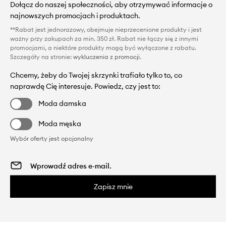
Dołącz do naszej społeczności, aby otrzymywać informacje o
najnowszych promocjach i produktach.
**Rabat jest jednorazowy, obejmuje nieprzecenione produkty i jest
ważny przy zakupach za min. 350 zł. Rabat nie łączy się z innymi
promocjami, a niektóre produkty mogą być wyłączone z rabatu.
Szczegóły na stronie:
wykluczenia z promocji
.
Chcemy, żeby do Twojej skrzynki trafiało tylko to, co
naprawdę Cię interesuje. Powiedz, czy jest to:
Moda damska
Moda męska
Wybór oferty jest opcjonalny
Zapisz mnie