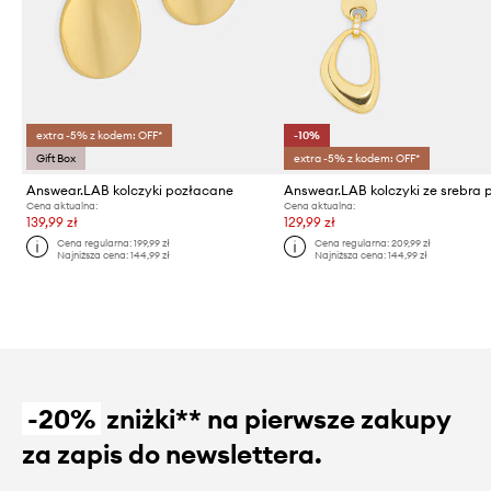
extra -5% z kodem: OFF*
-10%
Gift Box
extra -5% z kodem: OFF*
Answear.LAB kolczyki pozłacane
Cena aktualna:
Cena aktualna:
139,99 zł
129,99 zł
Cena regularna:
199,99 zł
Cena regularna:
209,99 zł
Najniższa cena:
144,99 zł
Najniższa cena:
144,99 zł
-20%
zniżki** na pierwsze zakupy
za zapis do newslettera.