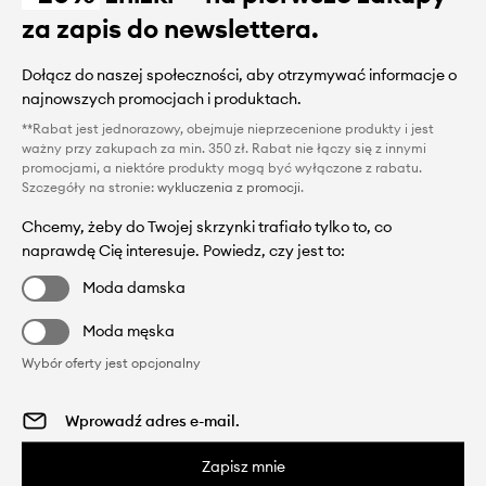
za zapis do newslettera.
Dołącz do naszej społeczności, aby otrzymywać informacje o
najnowszych promocjach i produktach.
**Rabat jest jednorazowy, obejmuje nieprzecenione produkty i jest
ważny przy zakupach za min. 350 zł. Rabat nie łączy się z innymi
promocjami, a niektóre produkty mogą być wyłączone z rabatu.
Szczegóły na stronie:
wykluczenia z promocji
.
Chcemy, żeby do Twojej skrzynki trafiało tylko to, co
naprawdę Cię interesuje. Powiedz, czy jest to:
Moda damska
Moda męska
Wybór oferty jest opcjonalny
Zapisz mnie