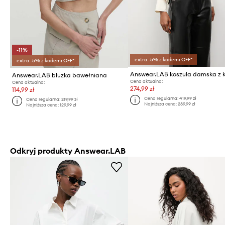
-11%
extra -5% z kodem: OFF*
extra -5% z kodem: OFF*
Answear.LAB bluzka bawełniana
Cena aktualna:
Cena aktualna:
274,99 zł
114,99 zł
Cena regularna:
419,99 zł
Cena regularna:
219,99 zł
Najniższa cena:
289,99 zł
Najniższa cena:
129,99 zł
Odkryj produkty Answear.LAB