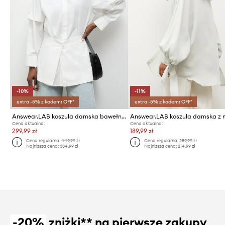
-10%
-11%
extra -5% z kodem: OFF*
extra -5% z kodem: OFF*
Answear.LAB koszula damska bawełniana
Cena aktualna:
Cena aktualna:
299,99 zł
189,99 zł
Cena regularna:
449,99 zł
Cena regularna:
289,99 zł
Najniższa cena:
334,99 zł
Najniższa cena:
214,99 zł
-20%
zniżki** na pierwsze zakupy