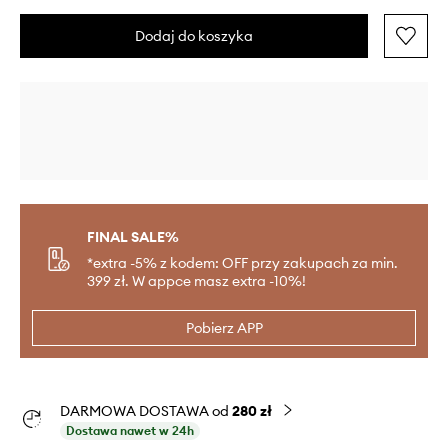
Dodaj do koszyka
FINAL SALE%
*extra -5% z kodem: OFF przy zakupach za min.
399 zł. W appce masz extra -10%!
Pobierz APP
DARMOWA DOSTAWA od
280 zł
Dostawa nawet w 24h