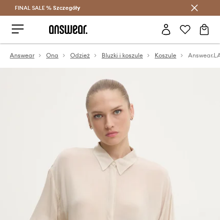
FINAL SALE %
Szczegóły
Oszczędzaj z Answear Club >
Answear
Ona
Odzież
Bluzki i koszule
Koszule
Answear.LA