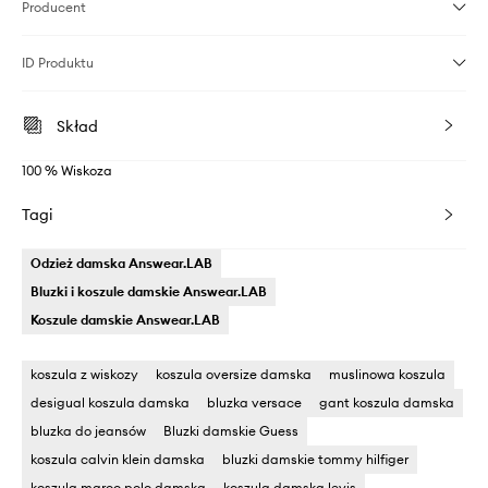
Producent
ID Produktu
Skład
100 % Wiskoza
Tagi
Odzież damska Answear.LAB
Bluzki i koszule damskie Answear.LAB
Koszule damskie Answear.LAB
koszula z wiskozy
koszula oversize damska
muslinowa koszula
desigual koszula damska
bluzka versace
gant koszula damska
bluzka do jeansów
Bluzki damskie Guess
koszula calvin klein damska
bluzki damskie tommy hilfiger
koszula marco polo damska
koszula damska levis