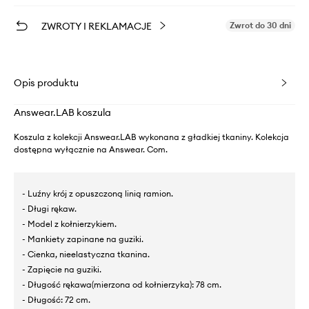
ZWROTY I REKLAMACJE
Zwrot do 30 dni
Opis produktu
Answear.LAB koszula
Koszula z kolekcji Answear.LAB wykonana z gładkiej tkaniny. Kolekcja
dostępna wyłącznie na Answear. Com.
- Luźny krój z opuszczoną linią ramion.
- Długi rękaw.
- Model z kołnierzykiem.
- Mankiety zapinane na guziki.
- Cienka, nieelastyczna tkanina.
- Zapięcie na guziki.
- Długość rękawa(mierzona od kołnierzyka): 78 cm.
- Długość: 72 cm.