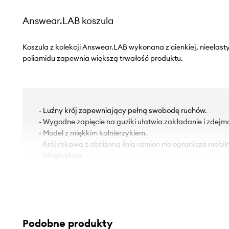
Answear.LAB koszula
Koszula z kolekcji Answear.LAB wykonana z cienkiej, nieelast
poliamidu zapewnia większą trwałość produktu.
- Luźny krój zapewniający pełną swobodę ruchów.
- Wygodne zapięcie na guziki ułatwia zakładanie i zdejm
- Model z miękkim kołnierzykiem.
- Krój rękawa z obniżoną linią ramion nie ogranicza mobiln
- Długi rękaw.
- Rękawy z zapinanymi mankietami.
- Płaskie szwy chronią skórę przed otarciami i podrażnie
wysoki poziom komfortu.
- Ozdobne wiązanie na plecach.
- Długość: 62,5 cm.
Podobne produkty
- Szerokość pod pachami: 62 cm.