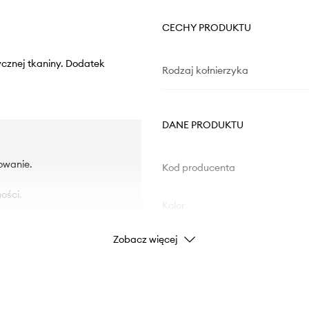
CECHY PRODUKTU
ycznej tkaniny. Dodatek
Rodzaj kołnierzyka
DANE PRODUKTU
owanie.
Kod producenta
ości.
Kolor
Zobacz więcej
niami oraz zapewniają
Marka
Producent