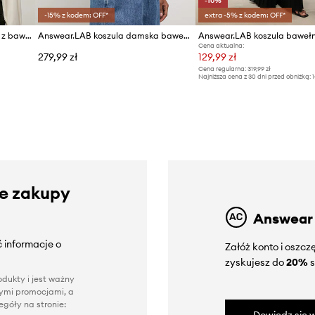
-10%
-15% z kodem: OFF*
extra -5% z kodem: OFF*
Answear.LAB koszula damska z bawełną
Answear.LAB koszula damska bawełniana
Answear.LAB koszula baweł
Cena aktualna:
279,99 zł
129,99 zł
Cena regularna:
319,99 zł
Najniższa cena z 30 dni przed obniżką:
1
ze zakupy
Answear
 informacje o
Załóż konto i oszc
zyskujesz do
20%
s
dukty i jest ważny
nnymi promocjami, a
góły na stronie: