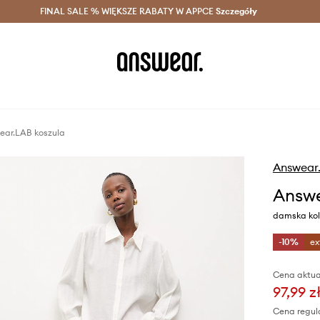
szczędzaj z Answear Club >
FINAL SALE % WIĘKSZE RABATY W APPCE
Dostawa nawet w 24h >
Szczegóły
News
ear.LAB koszula
Answear
Answe
damska kolo
-10%
ex
Cena aktua
97,99 z
Cena regul