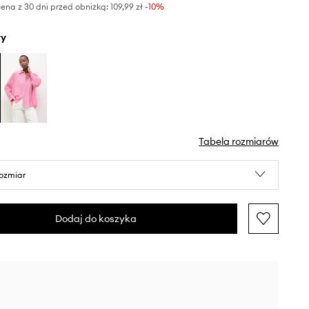
ena z 30 dni przed obniżką:
109,99 zł
 -10%
ły
Tabela rozmiarów
rozmiar
Dodaj do koszyka