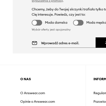
wykluczenia z promocji
.
Chcemy, żeby do Twojej skrzynki trafiało tylko 
Cię interesuje. Powiedz, czy jest to:
Moda damska
Moda męsk
Wybór oferty jest opcjonalny
O NAS
INFOR
O Answear.com
Regulam
Opinie o Answear.com
Pozosta