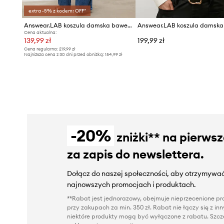
extra -5% z kodem: OFF*
Answear.LAB koszula damska bawełniana
Cena aktualna:
139,99 zł
199,99 zł
Cena regularna:
219,99 zł
Najniższa cena z 30 dni przed obniżką:
154,99 zł
-20%
zniżki** na pierws
za zapis do newslettera.
Dołącz do naszej społeczności, aby otrzymywać
najnowszych promocjach i produktach.
**Rabat jest jednorazowy, obejmuje nieprzecenione pro
przy zakupach za min. 350 zł. Rabat nie łączy się z i
niektóre produkty mogą być wyłączone z rabatu. Szcze