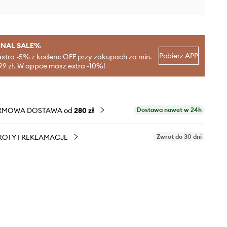
INAL SALE%
Pobierz APP
extra -5% z kodem: OFF przy zakupach za min.
99 zł. W appce masz extra -10%!
RMOWA DOSTAWA od
280 zł
Dostawa nawet w 24h
OTY I REKLAMACJE
Zwrot do 30 dni