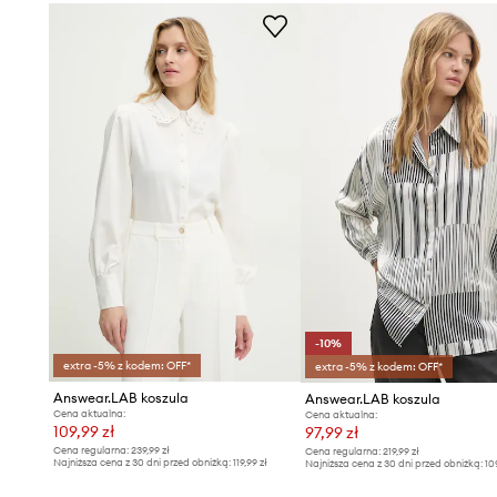
- Wymiary podane dla rozmiaru: S.
-10%
extra -5% z kodem: OFF*
extra -5% z kodem: OFF*
Answear.LAB koszula
Answear.LAB koszula
Cena aktualna:
Cena aktualna:
109,99 zł
97,99 zł
Cena regularna:
239,99 zł
Cena regularna:
219,99 zł
Najniższa cena z 30 dni przed obniżką:
119,99 zł
Najniższa cena z 30 dni przed obniżką:
10