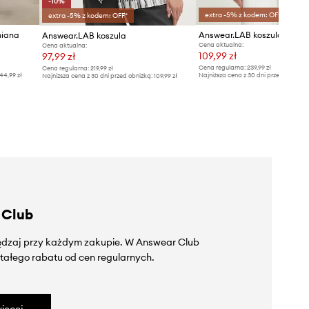
-10%
extra -5% z kodem: OFF*
extra -5% z kodem: OFF*
niana
Answear.LAB koszula
Answear.LAB koszula
Cena aktualna:
Cena aktualna:
109,99 zł
97,99 zł
Cena regularna:
239,99 zł
Cena regularna:
219,99 zł
44,99 zł
Najniższa cena z 30 dni przed obniżką
Najniższa cena z 30 dni przed obniżką:
109,99 zł
 Club
zędzaj przy każdym zakupie. W Answear Club
tałego rabatu od cen regularnych.