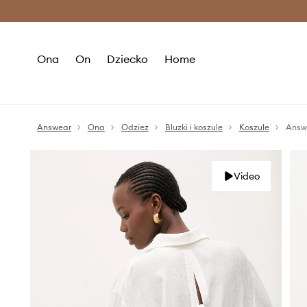
Premium Fashion Benefits >
O
Ona
On
Dziecko
Home
Answear
Ona
Odzież
Bluzki i koszule
Koszule
Answ
Video