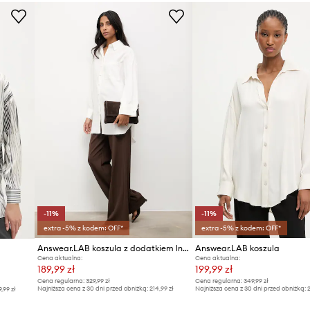
ID Produktu
-11%
-11%
extra -5% z kodem: OFF*
extra -5% z kodem: OFF*
Answear.LAB koszula z dodatkiem lnu
Answear.LAB koszula
Cena aktualna:
Cena aktualna:
189,99 zł
199,99 zł
Cena regularna:
329,99 zł
Cena regularna:
349,99 zł
Najniższa cena z 30 dni przed obniżką:
214,99 zł
Najniższa cena z 30 dni przed obniżką:
2
9,99 zł