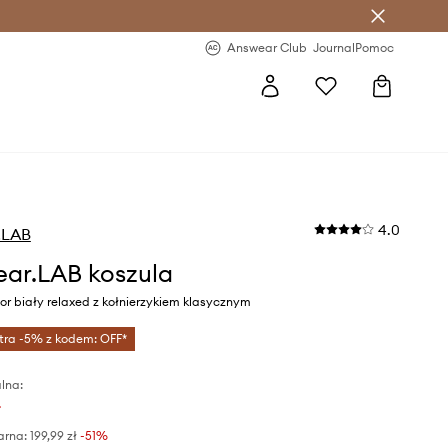
letter >
Regularne nowości >
Answear Club
Journal
Pomoc
4.0
.LAB
ar.LAB koszula
r biały relaxed z kołnierzykiem klasycznym
tra -5% z kodem: OFF*
lna:
ł
arna:
199,99 zł
-51%