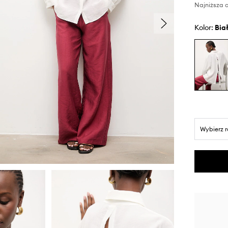
Najniższa c
Kolor:
bia
Wybierz 