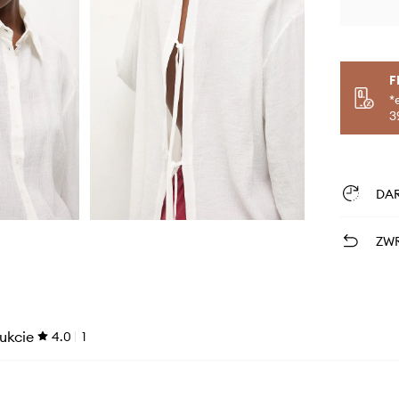
F
*
3
DA
ZWR
ukcie
4.0
1