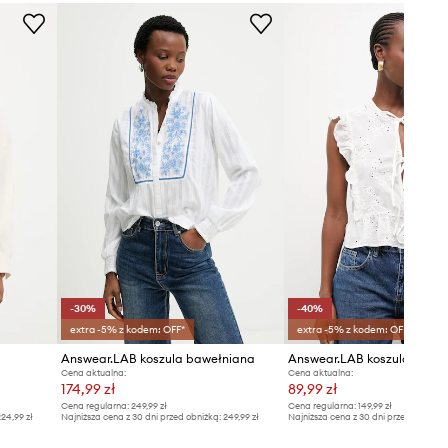
Zalecamy wybór rozmiaru, jaki nosisz
zazwyczaj.
Tabela rozmiarów
-30%
-40%
extra -5% z kodem: OFF*
extra -5% z kodem: OFF*
Answear.LAB koszula bawełniana
Answear.LAB koszula bawe
Cena aktualna:
Cena aktualna:
174,99 zł
89,99 zł
Cena regularna:
249,99 zł
Cena regularna:
149,99 zł
24,99 zł
Najniższa cena z 30 dni przed obniżką:
249,99 zł
Najniższa cena z 30 dni przed obniżką