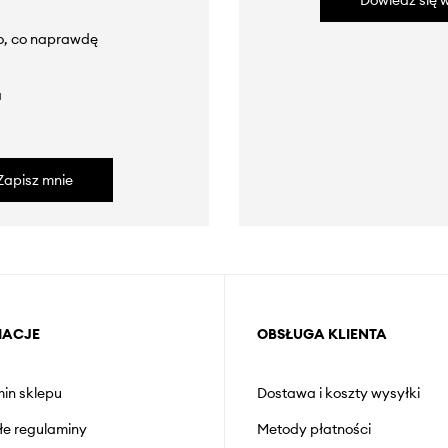
Dowiedz się w
to, co naprawdę
a
Zapisz mnie
MACJE
OBSŁUGA KLIENTA
in sklepu
Dostawa i koszty wysyłki
łe regulaminy
Metody płatności