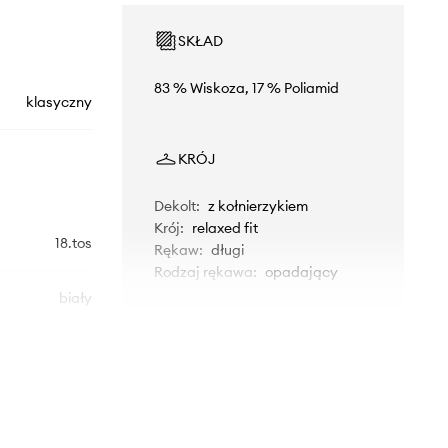
SKŁAD
83 % Wiskoza, 17 % Poliamid
klasyczny
KRÓJ
Dekolt
:
z kołnierzykiem
Krój
:
relaxed fit
18.tos
Rękaw
:
długi
Rodzaj rękawa
:
opadający
biały
WYMIARY
Answear.LAB
Modelka ze zdjęcia ma 176 cm
wzrostu i ma na sobie rozmiar S.
Rozmiarówka standardowa