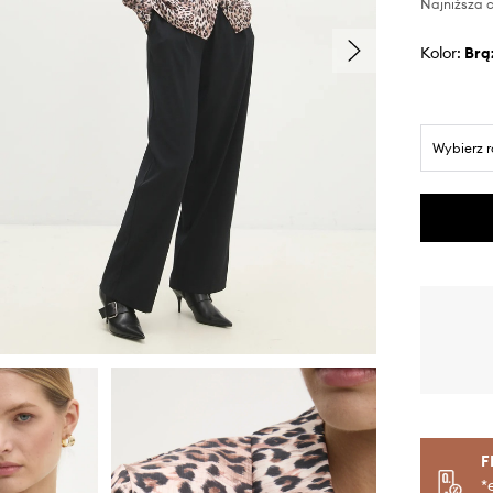
Najniższa c
Kolor:
br
Wybierz 
F
*