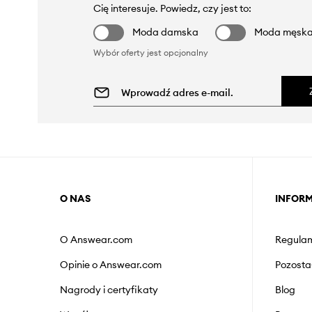
Cię interesuje. Powiedz, czy jest to:
Moda damska
Moda męsk
Wybór oferty jest opcjonalny
O NAS
INFOR
O Answear.com
Regulam
Opinie o Answear.com
Pozosta
Nagrody i certyfikaty
Blog