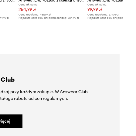
Answear.LAB koszula damska z lyocellem
Answear.LAB koszula z kolekcji Unscripted
Answear.LAB koszula
Cena aktualna:
Cena aktualna:
254,99 zł
99,99 zł
Cena regularna:
459,99 zł
Cena regularna:
279,99 zł
49,99 zł
Najniższa cena z 30 dni przed obniżką:
284,99 zł
Najniższa cena z 30 dni przed obniżką
 Club
zędzaj przy każdym zakupie. W Answear Club
tałego rabatu od cen regularnych.
ięcej