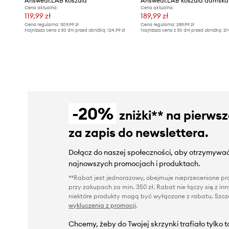
Answear.LAB koszula
Cena aktualna:
Cena aktualna:
119,99 zł
189,99 zł
Cena regularna:
309,99 zł
Cena regularna:
289,99 zł
Najniższa cena z 30 dni przed obniżką:
124,99 zł
Najniższa cena z 30 dni przed obniżką:
21
-20%
zniżki** na pierws
za zapis do newslettera.
Dołącz do naszej społeczności, aby otrzymywać
najnowszych promocjach i produktach.
**Rabat jest jednorazowy, obejmuje nieprzecenione pro
przy zakupach za min. 350 zł. Rabat nie łączy się z i
niektóre produkty mogą być wyłączone z rabatu. Szcze
wykluczenia z promocji
.
Chcemy, żeby do Twojej skrzynki trafiało tylko 