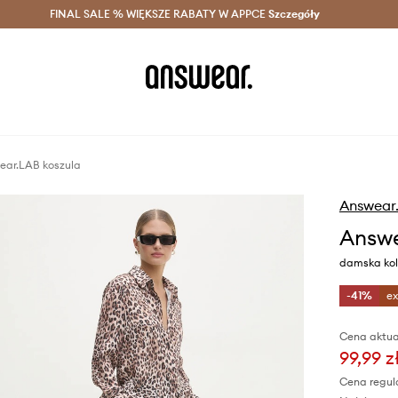
szczędzaj z Answear Club >
FINAL SALE % WIĘKSZE RABATY W APPCE
Dostawa nawet w 24h >
Szczegóły
News
ear.LAB koszula
Answear
Answe
damska kol
-41%
ex
Cena aktua
99,99 z
Cena regul