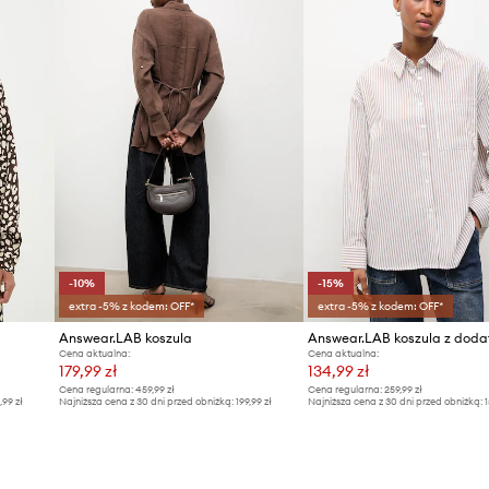
-10%
-15%
extra -5% z kodem: OFF*
extra -5% z kodem: OFF*
Answear.LAB koszula
Cena aktualna:
Cena aktualna:
179,99 zł
134,99 zł
Cena regularna:
459,99 zł
Cena regularna:
259,99 zł
,99 zł
Najniższa cena z 30 dni przed obniżką:
199,99 zł
Najniższa cena z 30 dni przed obniżką:
1