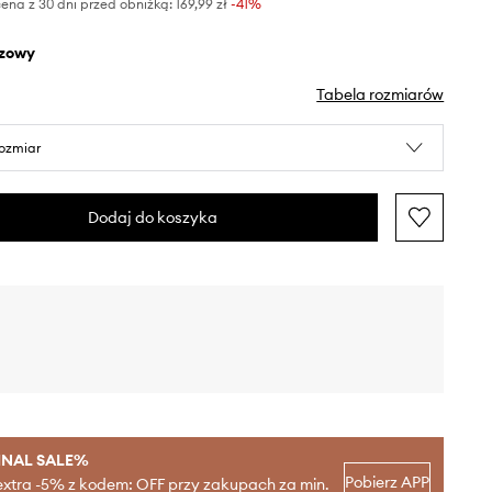
ena z 30 dni przed obniżką:
169,99 zł
 -41%
ązowy
Tabela rozmiarów
rozmiar
Dodaj do koszyka
INAL SALE%
Pobierz APP
extra -5% z kodem: OFF przy zakupach za min.