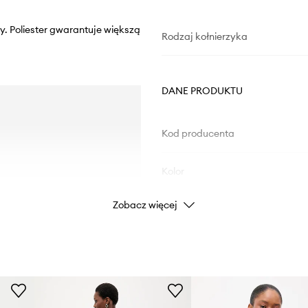
y. Poliester gwarantuje większą
Rodzaj kołnierzyka
DANE PRODUKTU
Kod producenta
Kolor
Zobacz więcej
Marka
Producent
ID Produktu