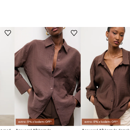
extra -5% z kodem: OFF*
extra -5% z kodem: OFF*