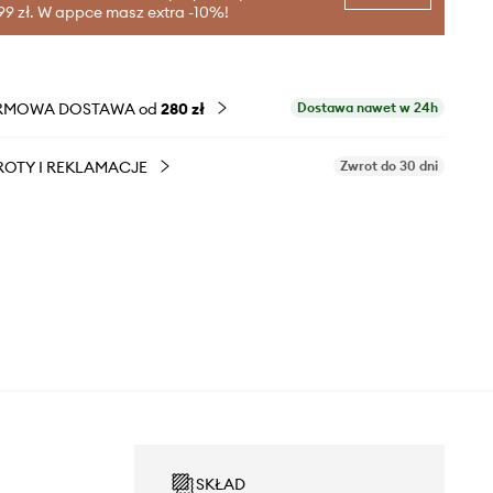
99 zł. W appce masz extra -10%!
RMOWA DOSTAWA od
280 zł
Dostawa nawet w 24h
OTY I REKLAMACJE
Zwrot do 30 dni
SKŁAD