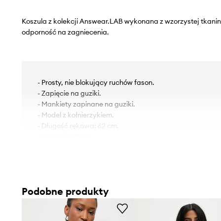
Koszula z kolekcji Answear.LAB wykonana z wzorzystej tkanin
odporność na zagniecenia.
- Prosty, nie blokujący ruchów fason.
- Zapięcie na guziki.
- Mankiety zapinane na guziki.
- Model z kołnierzykiem.
- Długość rękawa: 62 cm.
- Długość: 63 cm.
- Szerokość pod pachami: 52 cm.
- Wymiary podane dla rozmiaru: S.
Podobne produkty