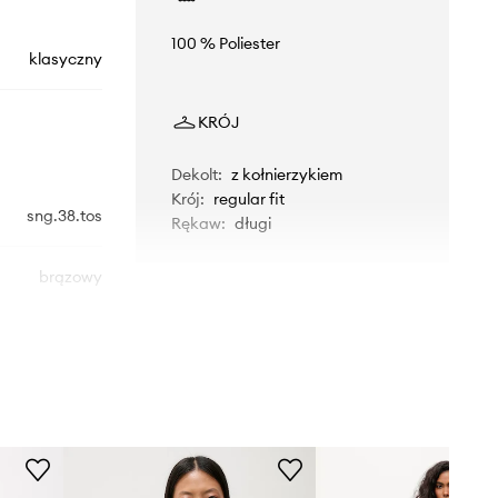
100 % Poliester
klasyczny
KRÓJ
Dekolt
:
z kołnierzykiem
Krój
:
regular fit
sng.38.tos
Rękaw
:
długi
brązowy
Answear.LAB