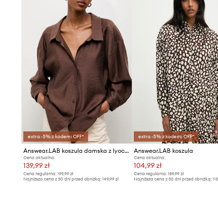
extra -5% z kodem: OFF*
extra -5% z kodem: OFF*
Answear.LAB koszula damska z lyocellem
Answear.LAB koszula
Cena aktualna:
Cena aktualna:
139,99 zł
104,99 zł
Cena regularna:
199,99 zł
Cena regularna:
189,99 zł
Najniższa cena z 30 dni przed obniżką:
149,99 zł
Najniższa cena z 30 dni przed obniżką:
113