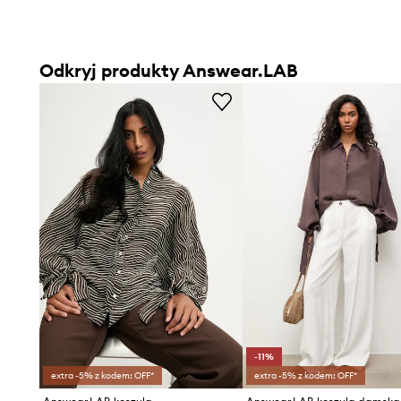
Odkryj produkty Answear.LAB
-11%
extra -5% z kodem: OFF*
extra -5% z kodem: OFF*