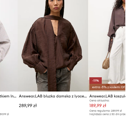
-11%
extra -5% z kodem: OFF*
Answear.LAB koszula z dodatkiem lnu
Answear.LAB bluzka damska z lyocellem
Cena aktualna:
289,99 zł
189,99 zł
Cena regularna:
289,99 zł
59,99 zł
Najniższa cena z 30 dni przed obniżką