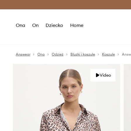
Premium Fashion Benefits >
O
Ona
On
Dziecko
Home
Answear
Ona
Odzież
Bluzki i koszule
Koszule
Answ
Video