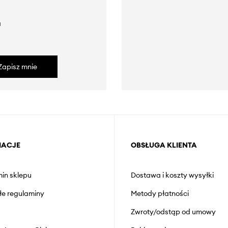
a
Zapisz mnie
MACJE
OBSŁUGA KLIENTA
in sklepu
Dostawa i koszty wysyłki
łe regulaminy
Metody płatności
Zwroty/odstąp od umowy