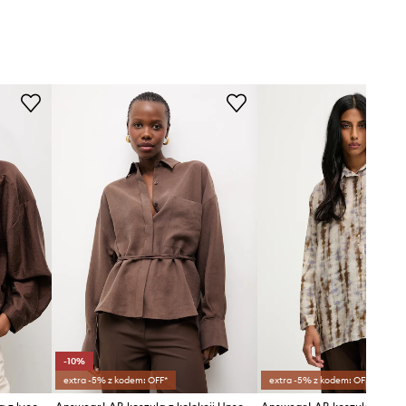
-10%
extra -5% z kodem: OFF*
extra -5% z kodem: OFF*