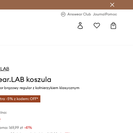
letter >
Regularne nowości >
Answear Club
Journal
Pomoc
.LAB
ar.LAB koszula
or brązowy regular z kołnierzykiem klasycznym
tra -5% z kodem: OFF*
lna:
ł
arna:
169,99 zł
-41%