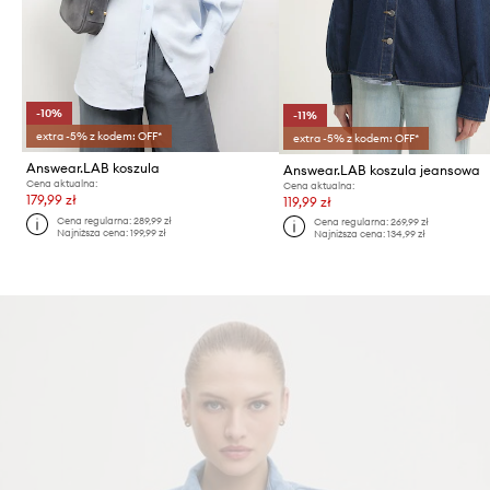
-10%
-11%
extra -5% z kodem: OFF*
extra -5% z kodem: OFF*
Answear.LAB koszula
Answear.LAB koszula jeansowa
Cena aktualna:
Cena aktualna:
179,99 zł
119,99 zł
Cena regularna:
289,99 zł
Cena regularna:
269,99 zł
Najniższa cena:
199,99 zł
Najniższa cena:
134,99 zł