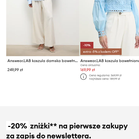
-10%
extra -5% z kodem: OFF*
Answear.LAB koszula damska bawełniana
Answear.LAB koszula bawełnian
Cena aktualna:
249,99 zł
169,99 zł
Cena regularna:
369,99 zł
Najniższa cena:
189,99 zł
-20%
zniżki** na pierwsze zakupy
za zapis do newslettera.