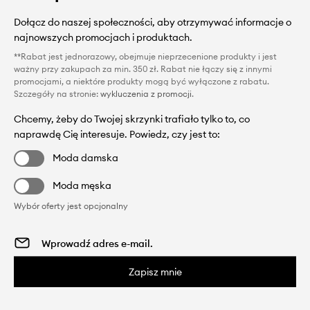
Dołącz do naszej społeczności, aby otrzymywać informacje o
najnowszych promocjach i produktach.
**Rabat jest jednorazowy, obejmuje nieprzecenione produkty i jest
ważny przy zakupach za min. 350 zł. Rabat nie łączy się z innymi
promocjami, a niektóre produkty mogą być wyłączone z rabatu.
Szczegóły na stronie:
wykluczenia z promocji
.
Chcemy, żeby do Twojej skrzynki trafiało tylko to, co
naprawdę Cię interesuje. Powiedz, czy jest to:
Moda damska
Moda męska
Wybór oferty jest opcjonalny
Zapisz mnie