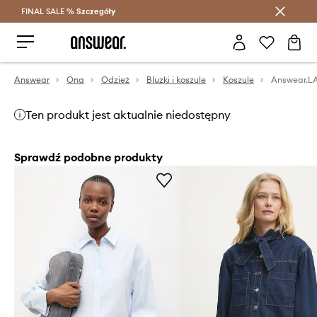
FINAL SALE %
Szczegóły
Oszczędzaj z Answear Club >
Answear
Ona
Odzież
Bluzki i koszule
Koszule
Answear.LA
Ten produkt jest aktualnie niedostępny
Sprawdź podobne produkty