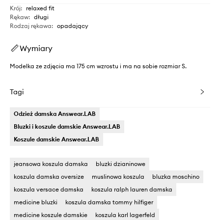
Krój
:
relaxed fit
Rękaw
:
długi
Rodzaj rękawa
:
opadający
Wymiary
Modelka ze zdjęcia ma 175 cm wzrostu i ma na sobie rozmiar S.
Tagi
Odzież damska Answear.LAB
Bluzki i koszule damskie Answear.LAB
Koszule damskie Answear.LAB
jeansowa koszula damska
bluzki dzianinowe
koszula damska oversize
muslinowa koszula
bluzka moschino
koszula versace damska
koszula ralph lauren damska
medicine bluzki
koszula damska tommy hilfiger
medicine koszule damskie
koszula karl lagerfeld