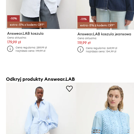
-10%
-11%
extra -5% z kodem: OFF*
extra -5% z kodem: OFF*
Answear.LAB koszula
Answear.LAB koszula jeansowa
Cena aktualna:
Cena aktualna:
179,99 zł
119,99 zł
Cena regularna:
289,99 zł
Cena regularna:
269,99 zł
Najniższa cena:
199,99 zł
Najniższa cena:
134,99 zł
Odkryj produkty Answear.LAB