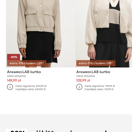
-40%
extra -5% z kodem: OFF*
extra -5% z kodem: OFF*
Answear.LAB kurtka
Answear.LAB kurtka
Cena aktualna:
Cena aktualna:
149,99 zł
109,99 zł
Cena regularna:
249,99 zł
Cena regularna:
199,99 zł
Najniższa cena:
249,99 zł
Najniższa cena:
119,99 zł