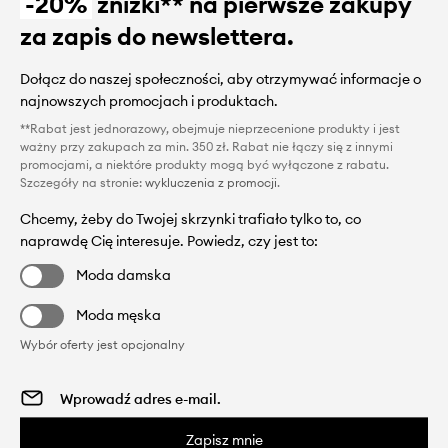
-20%
zniżki** na pierwsze zakupy
za zapis do newslettera.
Dołącz do naszej społeczności, aby otrzymywać informacje o
najnowszych promocjach i produktach.
**Rabat jest jednorazowy, obejmuje nieprzecenione produkty i jest
ważny przy zakupach za min. 350 zł. Rabat nie łączy się z innymi
promocjami, a niektóre produkty mogą być wyłączone z rabatu.
Szczegóły na stronie:
wykluczenia z promocji
.
Chcemy, żeby do Twojej skrzynki trafiało tylko to, co
naprawdę Cię interesuje. Powiedz, czy jest to:
Moda damska
Moda męska
Wybór oferty jest opcjonalny
Zapisz mnie