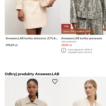
-11%
extra -5% z kodem: OFF*
Answear.LAB kurtka skórzana LEYLANI z kolekcji Unscripted
Answear.LAB kurtka jeansowa
Cena aktualna:
999,99 zł
119,99 zł
Cena regularna:
199,99 zł
Najniższa cena:
134,99 zł
Odkryj produkty Answear.LAB