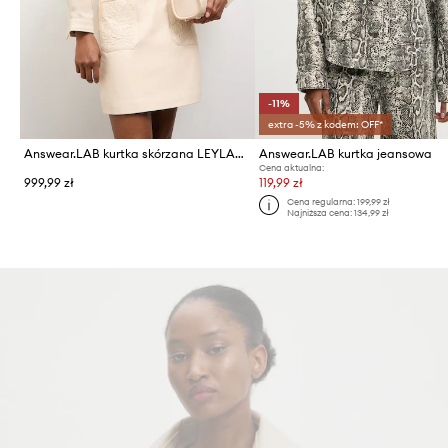
-11%
extra -5% z kodem: OFF*
Answear.LAB kurtka skórzana LEYLANI z kolekcji Unscripted
Answear.LAB kurtka jeansowa
Cena aktualna:
999,99 zł
119,99 zł
Cena regularna:
199,99 zł
Najniższa cena:
134,99 zł