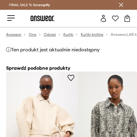
FINAL SALE %
Szczegóły
Oszczędzaj z Answear Club >
Answear
Ona
Odzież
Kurtki
Kurtki krótkie
Answear.LAB k
Ten produkt jest aktualnie niedostępny
Sprawdź podobne produkty