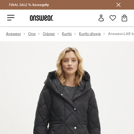
FINAL SALE %
Szczegóły
Oszczędzaj z Answear Club >
Answear
Ona
Odzież
Kurtki
Kurtki długie
Answear.LAB k