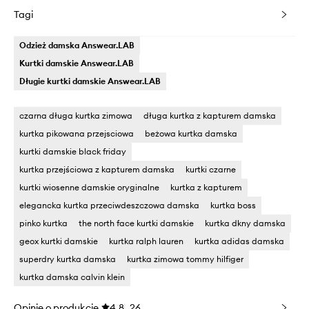
Tagi
Odzież damska Answear.LAB
Kurtki damskie Answear.LAB
Długie kurtki damskie Answear.LAB
czarna długa kurtka zimowa
długa kurtka z kapturem damska
kurtka pikowana przejsciowa
beżowa kurtka damska
kurtki damskie black friday
kurtka przejściowa z kapturem damska
kurtki czarne
kurtki wiosenne damskie oryginalne
kurtka z kapturem
elegancka kurtka przeciwdeszczowa damska
kurtka boss
pinko kurtka
the north face kurtki damskie
kurtka dkny damska
geox kurtki damskie
kurtka ralph lauren
kurtka adidas damska
superdry kurtka damska
kurtka zimowa tommy hilfiger
kurtka damska calvin klein
Opinie o produkcie
4.8
26