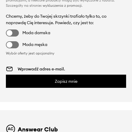
promocjami, a niektóre produkty mogą być wyłączone z rabatu.
Szczegóły na stronie:
wykluczenia z promocji
.
Chcemy, żeby do Twojej skrzynki trafiało tylko to, co
naprawdę Cię interesuje. Powiedz, czy jest to:
Moda damska
Moda męska
Wybór oferty jest opcjonalny
Zapisz mnie
Answear Club