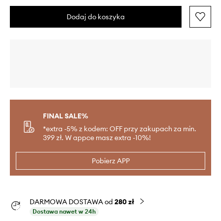
Dodaj do koszyka
FINAL SALE%
*extra -5% z kodem: OFF przy zakupach za min.
399 zł. W appce masz extra -10%!
Pobierz APP
DARMOWA DOSTAWA od
280 zł
Dostawa nawet w 24h