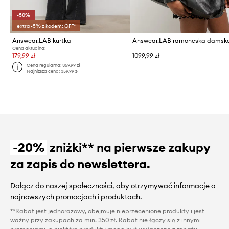
-50%
extra -5% z kodem: OFF*
Answear.LAB kurtka
Cena aktualna:
179,99 zł
1099,99 zł
Cena regularna:
359,99 zł
Najniższa cena:
359,99 zł
-20%
zniżki** na pierwsze zakupy
za zapis do newslettera.
Dołącz do naszej społeczności, aby otrzymywać informacje o
najnowszych promocjach i produktach.
**Rabat jest jednorazowy, obejmuje nieprzecenione produkty i jest
ważny przy zakupach za min. 350 zł. Rabat nie łączy się z innymi