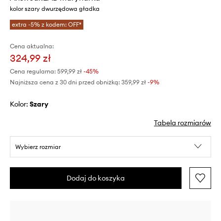
kolor szary dwurzędowa gładka
extra -5% z kodem: OFF*
Cena aktualna:
324,99 zł
Cena regularna:
599,99 zł
-45%
Najniższa cena z 30 dni przed obniżką:
359,99 zł
 -9%
Kolor:
szary
Tabela rozmiarów
Wybierz rozmiar
Dodaj do koszyka