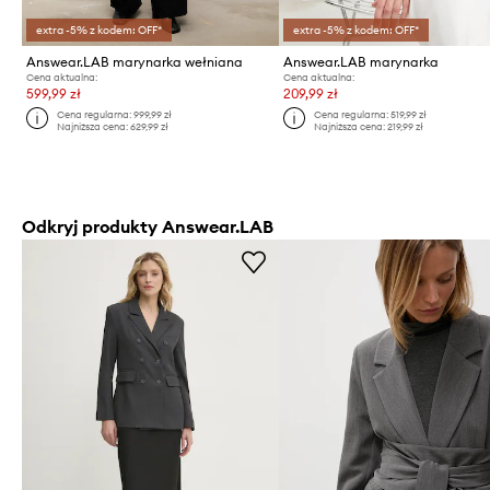
extra -5% z kodem: OFF*
extra -5% z kodem: OFF*
Answear.LAB marynarka wełniana
Answear.LAB marynarka
Cena aktualna:
Cena aktualna:
599,99 zł
209,99 zł
Cena regularna:
999,99 zł
Cena regularna:
519,99 zł
Najniższa cena:
629,99 zł
Najniższa cena:
219,99 zł
Odkryj produkty Answear.LAB