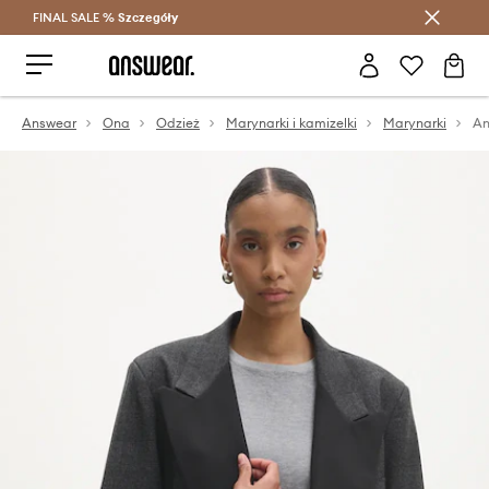
FINAL SALE %
Szczegóły
Oszczędzaj z Answear Club >
Answear
Ona
Odzież
Marynarki i kamizelki
Marynarki
An