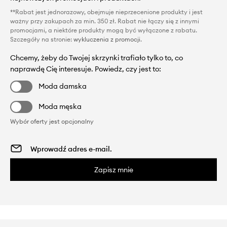
**Rabat jest jednorazowy, obejmuje nieprzecenione produkty i jest
ważny przy zakupach za min. 350 zł. Rabat nie łączy się z innymi
promocjami, a niektóre produkty mogą być wyłączone z rabatu.
Szczegóły na stronie:
wykluczenia z promocji
.
Chcemy, żeby do Twojej skrzynki trafiało tylko to, co
naprawdę Cię interesuje. Powiedz, czy jest to:
Moda damska
Moda męska
Wybór oferty jest opcjonalny
Zapisz mnie