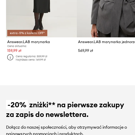
extra -5% z kodem: OFF*
Answear.LAB marynarka
Cena aktualna:
159,99 zł
569,99 zł
Cena regularna:
559,99 zł
Najniższa cena:
169,99 zł
-20%
zniżki** na pierwsze zakupy
za zapis do newslettera.
Dołącz do naszej społeczności, aby otrzymywać informacje o
najnowszych promocjach i produktach.