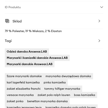
ID Produktu
Skład
79 % Poliester, 19 % Wiskoza, 2 % Elastan
Tagi
Odzież damska Answear.LAB
Marynarki i kamizelki damskie Answear.LAB
Marynarki damskie Answear.LAB
Szare marynarki damskie
marynarka dwurzędowa damska
karl lagerfeld kamizelka
pinko kamizelka
żakiet elisabetta franchi
tommy hilfiger marynarka
versace marynarka
żakiet polo ralph lauren
boss kamizelka
żakiet pinko
benetton marynarka damska
kamizelka jeansowa levis
kamizelka damska polo ralph lauren