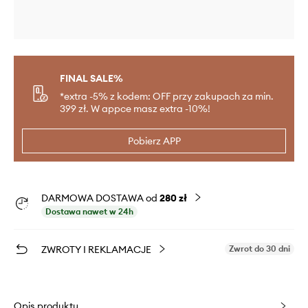
FINAL SALE%
*extra -5% z kodem: OFF przy zakupach za min.
399 zł. W appce masz extra -10%!
Pobierz APP
DARMOWA DOSTAWA od
280 zł
Dostawa nawet w 24h
ZWROTY I REKLAMACJE
Zwrot do 30 dni
Opis produktu