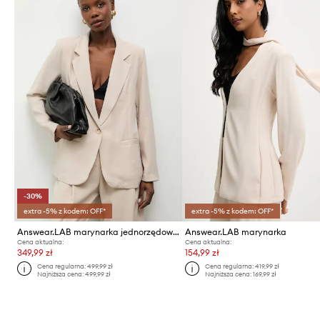
-30%
extra -5% z kodem: OFF*
extra -5% z kodem: OFF*
Answear.LAB marynarka jednorzędowa damska z wiskozą
Answear.LAB marynarka
Cena aktualna:
Cena aktualna:
349,99 zł
154,99 zł
Cena regularna:
499,99 zł
Cena regularna:
419,99 zł
Najniższa cena:
499,99 zł
Najniższa cena:
169,99 zł