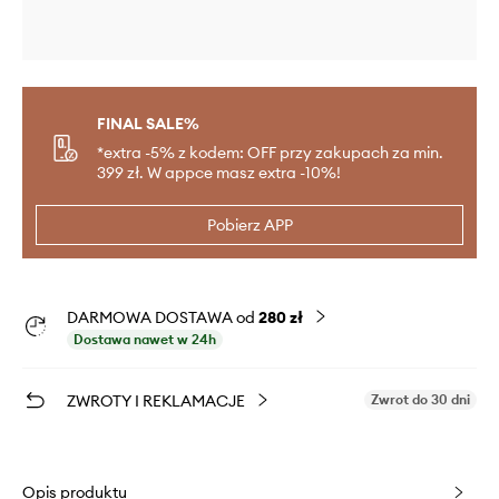
FINAL SALE%
*extra -5% z kodem: OFF przy zakupach za min.
399 zł. W appce masz extra -10%!
Pobierz APP
DARMOWA DOSTAWA od
280 zł
Dostawa nawet w 24h
ZWROTY I REKLAMACJE
Zwrot do 30 dni
Opis produktu