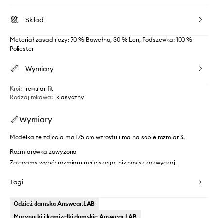
Skład
Materiał zasadniczy: 70 % Bawełna, 30 % Len, Podszewka: 100 %
Poliester
Wymiary
Krój
:
regular fit
Rodzaj rękawa
:
klasyczny
Wymiary
Modelka ze zdjęcia ma 175 cm wzrostu i ma na sobie rozmiar S.
Rozmiarówka zawyżona
Zalecamy wybór rozmiaru mniejszego, niż nosisz zazwyczaj.
Tagi
Odzież damska Answear.LAB
Marynarki i kamizelki damskie Answear.LAB