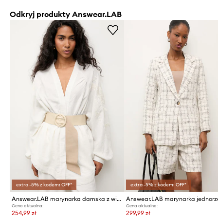
Odkryj produkty Answear.LAB
extra -5% z kodem: OFF*
extra -5% z kodem: OFF*
Answear.LAB marynarka damska z wiskozą
Cena aktualna:
Cena aktualna:
254,99 zł
299,99 zł