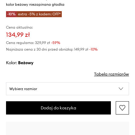
kolor beżowy niezapinana gładka
-10%
extra -5% z kodem: OFF*
Cena aktualna:
134,99 zł
Cena regularna:
329,99 zł
-59%
Najniższa cena z 30 dni przed obniżką:
149,99 zł
 -10%
Kolor:
beżowy
Tabela rozmiarów
Wybierz rozmiar
Dodaj do koszyka