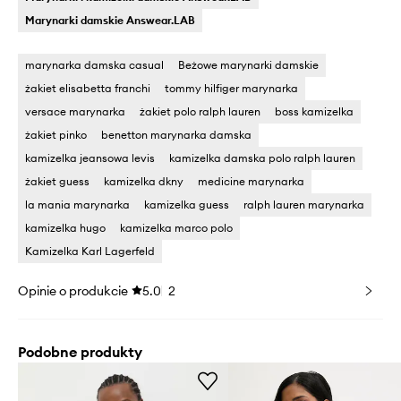
Marynarki damskie Answear.LAB
marynarka damska casual
Beżowe marynarki damskie
żakiet elisabetta franchi
tommy hilfiger marynarka
versace marynarka
żakiet polo ralph lauren
boss kamizelka
żakiet pinko
benetton marynarka damska
kamizelka jeansowa levis
kamizelka damska polo ralph lauren
żakiet guess
kamizelka dkny
medicine marynarka
la mania marynarka
kamizelka guess
ralph lauren marynarka
kamizelka hugo
kamizelka marco polo
Kamizelka Karl Lagerfeld
Opinie o produkcie
5.0
2
Podobne produkty