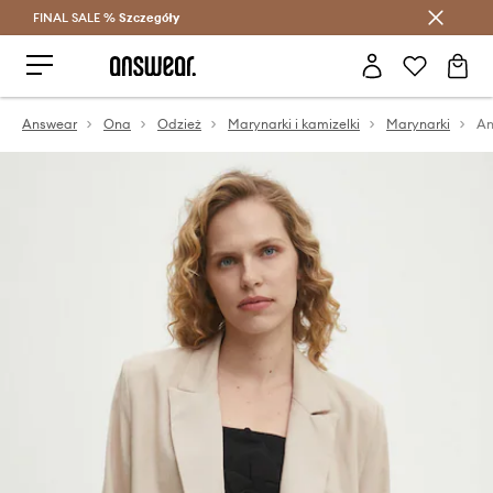
FINAL SALE %
Szczegóły
Oszczędzaj z Answear Club >
Answear
Ona
Odzież
Marynarki i kamizelki
Marynarki
An