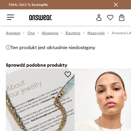
FINAL SALE %
Szczegóły
Oszczędzaj z Answear Club >
Answear
Ona
Akcesoria
Biżuteria
Naszyjniki
Answear.LA
Ten produkt jest aktualnie niedostępny
Sprawdź podobne produkty