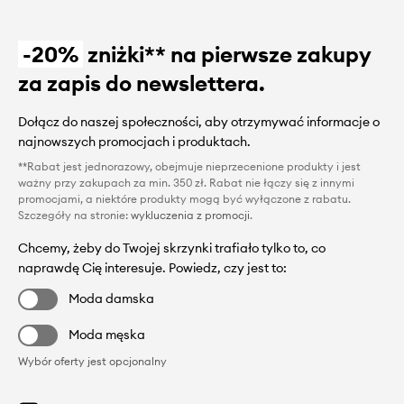
-20%
zniżki** na pierwsze zakupy
za zapis do newslettera.
Dołącz do naszej społeczności, aby otrzymywać informacje o
najnowszych promocjach i produktach.
**Rabat jest jednorazowy, obejmuje nieprzecenione produkty i jest
ważny przy zakupach za min. 350 zł. Rabat nie łączy się z innymi
promocjami, a niektóre produkty mogą być wyłączone z rabatu.
Szczegóły na stronie:
wykluczenia z promocji
.
Chcemy, żeby do Twojej skrzynki trafiało tylko to, co
naprawdę Cię interesuje. Powiedz, czy jest to:
Moda damska
Moda męska
Wybór oferty jest opcjonalny