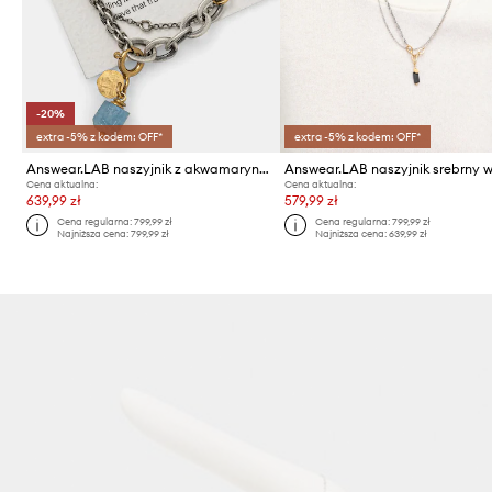
-20%
extra -5% z kodem: OFF*
extra -5% z kodem: OFF*
Answear.LAB naszyjnik z akwamarynem, ręcznie wykonany, ze srebra pokrytego złotem
Cena aktualna:
Cena aktualna:
639,99 zł
579,99 zł
Cena regularna:
799,99 zł
Cena regularna:
799,99 zł
Najniższa cena:
799,99 zł
Najniższa cena:
639,99 zł