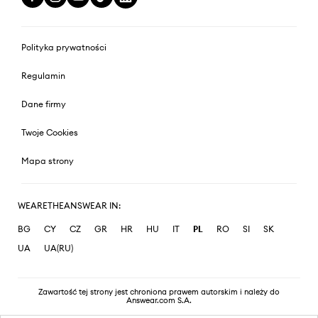
Polityka prywatności
Regulamin
Dane firmy
Twoje Cookies
Mapa strony
WEARETHEANSWEAR IN:
BG
CY
CZ
GR
HR
HU
IT
PL
RO
SI
SK
UA
UA(RU)
Zawartość tej strony jest chroniona prawem autorskim i należy do
Answear.com S.A.