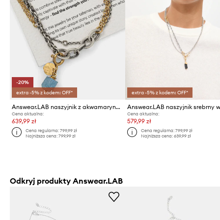
-20%
extra -5% z kodem: OFF*
extra -5% z kodem: OFF*
Answear.LAB naszyjnik z akwamarynem, ręcznie wykonany, ze srebra pokrytego złotem
Cena aktualna:
Cena aktualna:
639,99 zł
579,99 zł
Cena regularna:
799,99 zł
Cena regularna:
799,99 zł
Najniższa cena:
799,99 zł
Najniższa cena:
639,99 zł
Odkryj produkty Answear.LAB