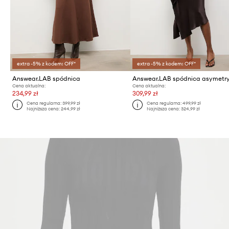
extra -5% z kodem: OFF*
extra -5% z kodem: OFF*
Answear.LAB spódnica
Cena aktualna:
Cena aktualna:
234,99 zł
309,99 zł
Cena regularna:
399,99 zł
Cena regularna:
499,99 zł
Najniższa cena:
244,99 zł
Najniższa cena:
324,99 zł