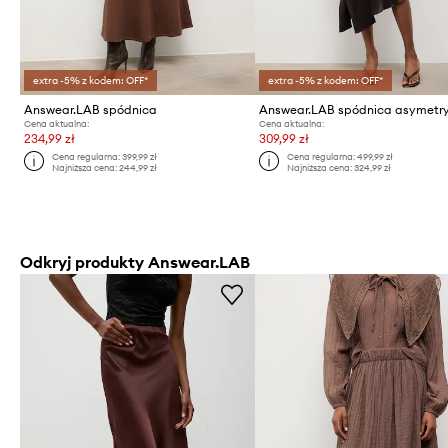
extra -5% z kodem: OFF*
extra -5% z kodem: OFF*
Answear.LAB spódnica
Cena aktualna:
Cena aktualna:
234,99 zł
309,99 zł
Cena regularna:
399,99 zł
Cena regularna:
499,99 zł
Najniższa cena:
244,99 zł
Najniższa cena:
324,99 zł
Odkryj produkty Answear.LAB