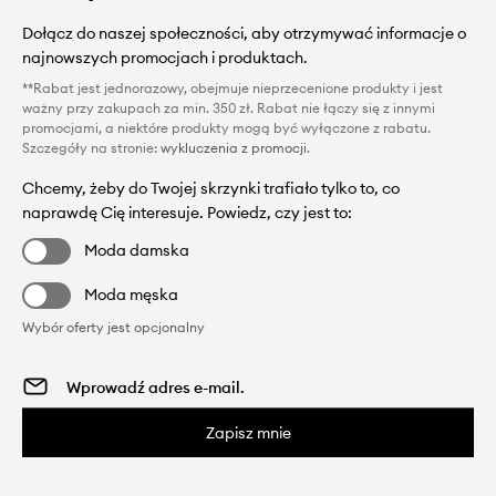
Dołącz do naszej społeczności, aby otrzymywać informacje o
najnowszych promocjach i produktach.
**Rabat jest jednorazowy, obejmuje nieprzecenione produkty i jest
ważny przy zakupach za min. 350 zł. Rabat nie łączy się z innymi
promocjami, a niektóre produkty mogą być wyłączone z rabatu.
Szczegóły na stronie:
wykluczenia z promocji
.
Chcemy, żeby do Twojej skrzynki trafiało tylko to, co
naprawdę Cię interesuje. Powiedz, czy jest to:
Moda damska
Moda męska
Wybór oferty jest opcjonalny
Zapisz mnie