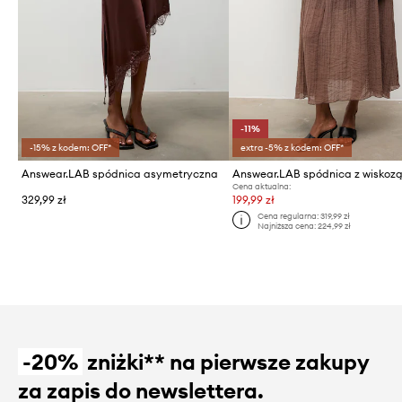
-11%
-15% z kodem: OFF*
extra -5% z kodem: OFF*
Answear.LAB spódnica asymetryczna
Answear.LAB spódnica z wiskoz
Cena aktualna:
329,99 zł
199,99 zł
Cena regularna:
319,99 zł
Najniższa cena:
224,99 zł
-20%
zniżki** na pierwsze zakupy
za zapis do newslettera.