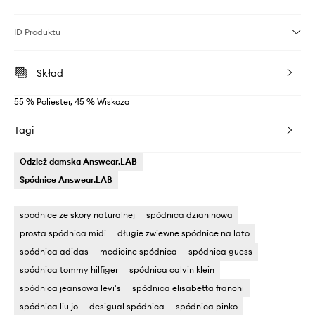
ID Produktu
Skład
55 % Poliester, 45 % Wiskoza
Tagi
Odzież damska Answear.LAB
Spódnice Answear.LAB
spodnice ze skory naturalnej
spódnica dzianinowa
prosta spódnica midi
długie zwiewne spódnice na lato
spódnica adidas
medicine spódnica
spódnica guess
spódnica tommy hilfiger
spódnica calvin klein
spódnica jeansowa levi's
spódnica elisabetta franchi
spódnica liu jo
desigual spódnica
spódnica pinko