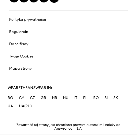
Polityka prywatności
Regulamin
Dane firmy
Twoje Cookies
Mapa strony
WEARETHEANSWEAR IN:
BG
CY
CZ
GR
HR
HU
IT
PL
RO
SI
SK
UA
UA(RU)
Zawartość tej strony jest chroniona prawem autorskim i należy do
Answear.com S.A.