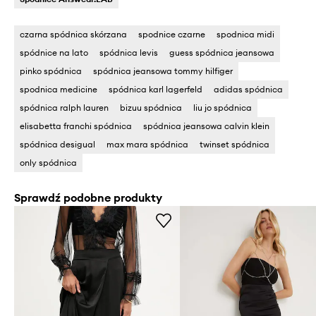
czarna spódnica skórzana
spodnice czarne
spodnica midi
spódnice na lato
spódnica levis
guess spódnica jeansowa
pinko spódnica
spódnica jeansowa tommy hilfiger
spodnica medicine
spódnica karl lagerfeld
adidas spódnica
spódnica ralph lauren
bizuu spódnica
liu jo spódnica
elisabetta franchi spódnica
spódnica jeansowa calvin klein
spódnica desigual
max mara spódnica
twinset spódnica
only spódnica
Sprawdź podobne produkty