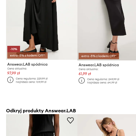
-10%
extra -5% z kodem: OFF*
extra -5% z kodem: OFF*
Answear.LAB spódnica
Answear.LAB spódnica
Cena aktualna:
Cena aktualna:
97,99 zł
61,99 zł
Cena regularna:
229,99 zł
Cena regularna:
249,99 zł
Najniższa cena:
109,99 zł
Najniższa cena:
64,99 zł
Odkryj produkty Answear.LAB