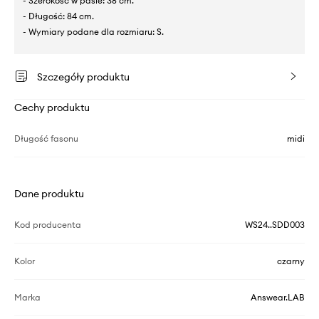
- Szerokość w pasie: 38 cm.
- Długość: 84 cm.
- Wymiary podane dla rozmiaru: S.
Szczegóły produktu
Cechy produktu
Długość fasonu
midi
Dane produktu
Kod producenta
WS24..SDD003
Kolor
czarny
Marka
Answear.LAB