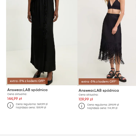
extra -5% z kodem: OFF*
extra -5% z kodem: OFF*
Answear.LAB spódnica
Answear.LAB spódnica
Cena aktualna:
Cena aktualna:
144,99 zł
109,99 zł
Cena regularna:
369,99 zł
Cena regularna:
299,99 zł
Najniższa cena:
159,99 zł
Najniższa cena:
114,99 zł