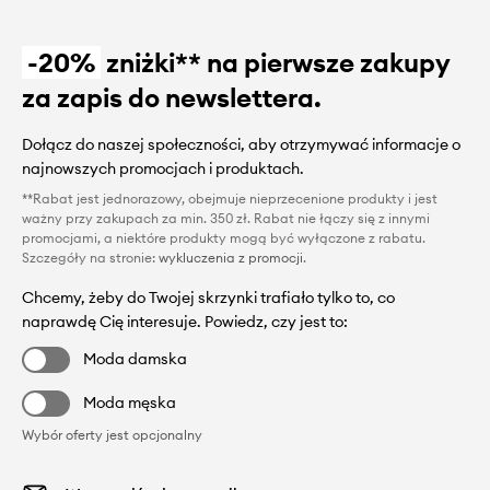
-20%
zniżki** na pierwsze zakupy
za zapis do newslettera.
Dołącz do naszej społeczności, aby otrzymywać informacje o
najnowszych promocjach i produktach.
**Rabat jest jednorazowy, obejmuje nieprzecenione produkty i jest
ważny przy zakupach za min. 350 zł. Rabat nie łączy się z innymi
promocjami, a niektóre produkty mogą być wyłączone z rabatu.
Szczegóły na stronie:
wykluczenia z promocji
.
Chcemy, żeby do Twojej skrzynki trafiało tylko to, co
naprawdę Cię interesuje. Powiedz, czy jest to:
Moda damska
Moda męska
Wybór oferty jest opcjonalny