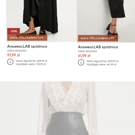
-10%
extra -5% z kodem: OFF*
extra -5% z kodem: OFF*
Answear.LAB spódnica
Answear.LAB spódnica
Cena aktualna:
Cena aktualna:
97,99 zł
61,99 zł
Cena regularna:
229,99 zł
Cena regularna:
249,99 zł
Najniższa cena:
109,99 zł
Najniższa cena:
64,99 zł