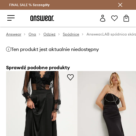
FINAL SALE %
Szczegóły
Oszczędzaj z Answear Club >
Answear
Ona
Odzież
Spódnice
Answear.LAB spódnica skór
Ten produkt jest aktualnie niedostępny
Sprawdź podobne produkty