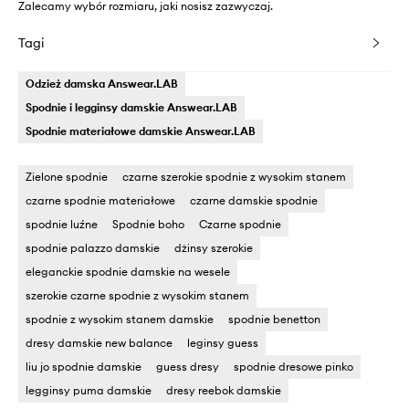
Zalecamy wybór rozmiaru, jaki nosisz zazwyczaj.
Tagi
Odzież damska Answear.LAB
Spodnie i legginsy damskie Answear.LAB
Spodnie materiałowe damskie Answear.LAB
Zielone spodnie
czarne szerokie spodnie z wysokim stanem
czarne spodnie materiałowe
czarne damskie spodnie
spodnie luźne
Spodnie boho
Czarne spodnie
spodnie palazzo damskie
dżinsy szerokie
eleganckie spodnie damskie na wesele
szerokie czarne spodnie z wysokim stanem
spodnie z wysokim stanem damskie
spodnie benetton
dresy damskie new balance
leginsy guess
liu jo spodnie damskie
guess dresy
spodnie dresowe pinko
legginsy puma damskie
dresy reebok damskie