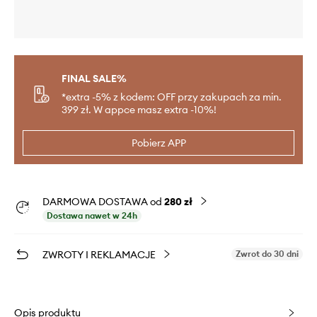
FINAL SALE%
*extra -5% z kodem: OFF przy zakupach za min.
399 zł. W appce masz extra -10%!
Pobierz APP
DARMOWA DOSTAWA od
280 zł
Dostawa nawet w 24h
ZWROTY I REKLAMACJE
Zwrot do 30 dni
Opis produktu