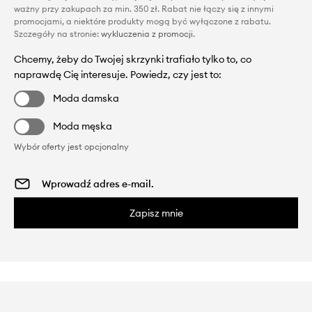
ważny przy zakupach za min. 350 zł. Rabat nie łączy się z innymi
promocjami, a niektóre produkty mogą być wyłączone z rabatu.
Szczegóły na stronie:
wykluczenia z promocji
.
Chcemy, żeby do Twojej skrzynki trafiało tylko to, co
naprawdę Cię interesuje. Powiedz, czy jest to:
Moda damska
Moda męska
Wybór oferty jest opcjonalny
Zapisz mnie