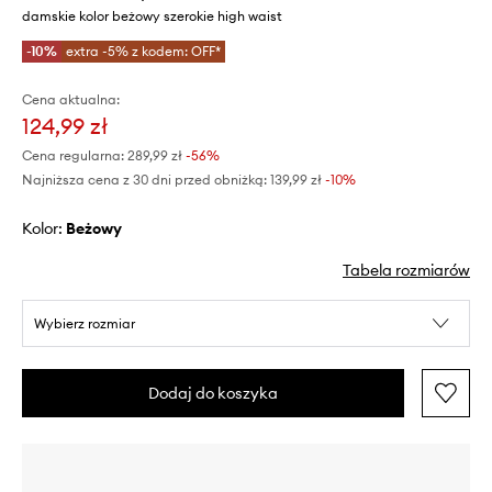
damskie kolor beżowy szerokie high waist
-10%
extra -5% z kodem: OFF*
Cena aktualna:
124,99 zł
Cena regularna:
289,99 zł
-56%
Najniższa cena z 30 dni przed obniżką:
139,99 zł
 -10%
Kolor:
beżowy
Tabela rozmiarów
Wybierz rozmiar
Dodaj do koszyka