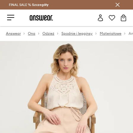
FINAL SALE %
Szczegóły
Oszczędzaj z Answear Club >
Answear
Ona
Odzież
Spodnie i legginsy
Materiałowe
An