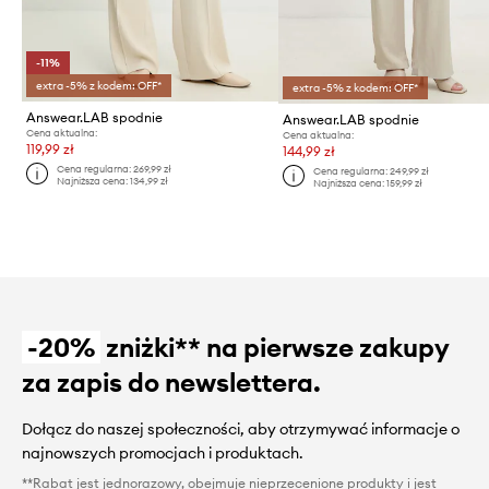
-11%
extra -5% z kodem: OFF*
extra -5% z kodem: OFF*
Answear.LAB spodnie
Answear.LAB spodnie
Cena aktualna:
Cena aktualna:
119,99 zł
144,99 zł
Cena regularna:
269,99 zł
Cena regularna:
249,99 zł
Najniższa cena:
134,99 zł
Najniższa cena:
159,99 zł
-20%
zniżki** na pierwsze zakupy
za zapis do newslettera.
Dołącz do naszej społeczności, aby otrzymywać informacje o
najnowszych promocjach i produktach.
**Rabat jest jednorazowy, obejmuje nieprzecenione produkty i jest