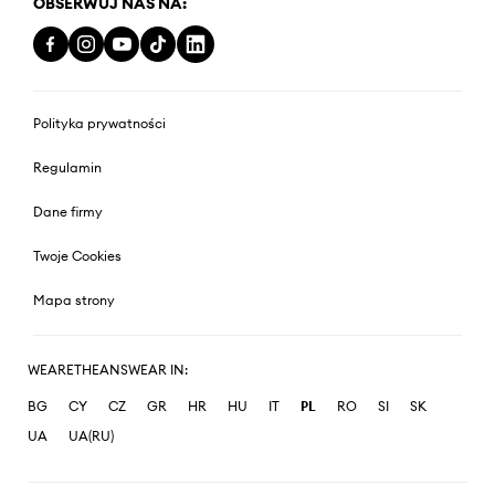
OBSERWUJ NAS NA:
Polityka prywatności
Regulamin
Dane firmy
Twoje Cookies
Mapa strony
WEARETHEANSWEAR IN:
BG
CY
CZ
GR
HR
HU
IT
PL
RO
SI
SK
UA
UA(RU)