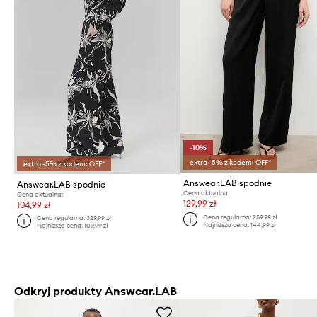
-10%
extra -5% z kodem: OFF*
extra -5% z kodem: OFF*
Answear.LAB spodnie
Answear.LAB spodnie
Cena aktualna:
Cena aktualna:
129,99 zł
104,99 zł
Cena regularna:
259,99 zł
Cena regularna:
329,99 zł
Najniższa cena:
144,99 zł
Najniższa cena:
109,99 zł
Odkryj produkty Answear.LAB