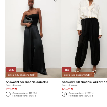
-25%
-11%
extra -5% z kodem: OFF*
extra -5% z kodem: OFF*
Answear.LAB spodnie damskie
Cena aktualna:
Cena aktualna:
149,99 zł
199,99 zł
Cena regularna:
199,99 zł
Cena regularna:
299,99 zł
Najniższa cena:
199,99 zł
Najniższa cena:
224,99 zł