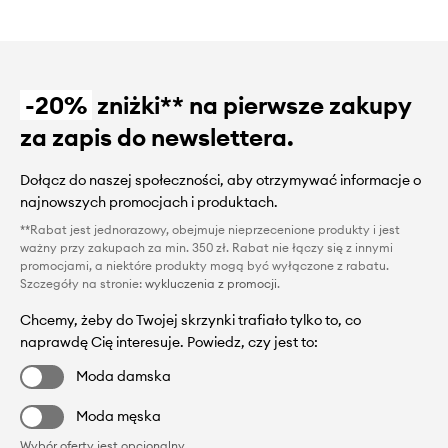
-20%
zniżki** na pierwsze zakupy
za zapis do newslettera.
Dołącz do naszej społeczności, aby otrzymywać informacje o
najnowszych promocjach i produktach.
**Rabat jest jednorazowy, obejmuje nieprzecenione produkty i jest
ważny przy zakupach za min. 350 zł. Rabat nie łączy się z innymi
promocjami, a niektóre produkty mogą być wyłączone z rabatu.
Szczegóły na stronie:
wykluczenia z promocji
.
Chcemy, żeby do Twojej skrzynki trafiało tylko to, co
naprawdę Cię interesuje. Powiedz, czy jest to:
Moda damska
Moda męska
Wybór oferty jest opcjonalny