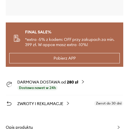
FINAL SALE%
*extra -5% z kodem: OFF przy zakupach za min.
399 zł. W appce masz extra -10%!
Pobierz APP
DARMOWA DOSTAWA od
280 zł
Dostawa nawet w 24h
ZWROTY I REKLAMACJE
Zwrot do 30 dni
Opis produktu