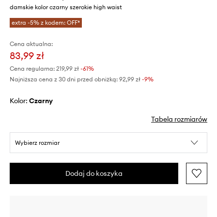
damskie kolor czarny szerokie high waist
extra -5% z kodem: OFF*
Cena aktualna:
83,99 zł
Cena regularna:
219,99 zł
-61%
Najniższa cena z 30 dni przed obniżką:
92,99 zł
 -9%
Kolor:
czarny
Tabela rozmiarów
Wybierz rozmiar
Dodaj do koszyka