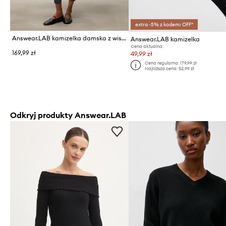
extra -5% z kodem: OFF*
Answear.LAB kamizelka damska z wiskozą
Answear.LAB kamizelka
Cena aktualna:
169,99 zł
49,99 zł
Cena regularna:
179,99 zł
Najniższa cena:
52,99 zł
Odkryj produkty Answear.LAB