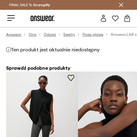
FINAL SALE %
Szczegóły
Oszczędzaj z Answear Club >
Answear
Ona
Odzież
Swetry
Przez głowę
Answear.LAB s
Ten produkt jest aktualnie niedostępny
Sprawdź podobne produkty