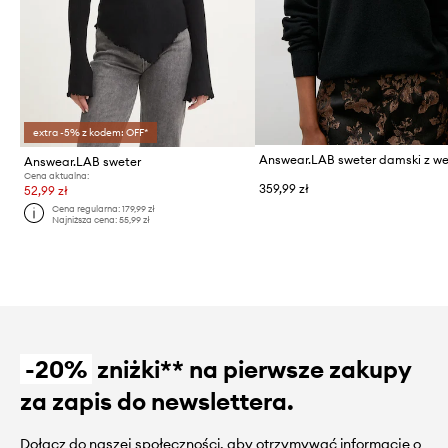
extra -5% z kodem: OFF*
Answear.LAB sweter
Cena aktualna:
359,99 zł
52,99 zł
Cena regularna:
179,99 zł
Najniższa cena:
55,99 zł
-20%
zniżki** na pierwsze zakupy
za zapis do newslettera.
Dołącz do naszej społeczności, aby otrzymywać informacje o