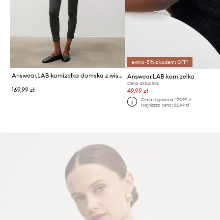
extra -5% z kodem: OFF*
Answear.LAB kamizelka damska z wiskozą
Answear.LAB kamizelka
Cena aktualna:
169,99 zł
49,99 zł
Cena regularna:
179,99 zł
Najniższa cena:
52,99 zł