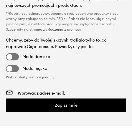
najnowszych promocjach i produktach.
**Rabat jest jednorazowy, obejmuje nieprzecenione produkty i jest
ważny przy zakupach za min. 350 zł. Rabat nie łączy się z innymi
promocjami, a niektóre produkty mogą być wyłączone z rabatu.
Szczegóły na stronie:
wykluczenia z promocji
.
Chcemy, żeby do Twojej skrzynki trafiało tylko to, co
naprawdę Cię interesuje. Powiedz, czy jest to:
Moda damska
Moda męska
Wybór oferty jest opcjonalny
Zapisz mnie