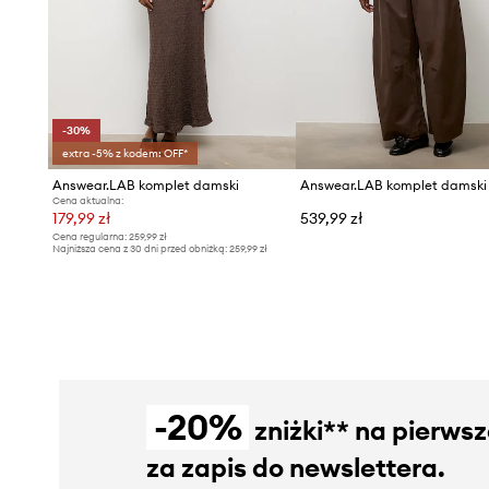
-30%
extra -5% z kodem: OFF*
Answear.LAB komplet damski
Cena aktualna:
179,99 zł
539,99 zł
Cena regularna:
259,99 zł
Najniższa cena z 30 dni przed obniżką:
259,99 zł
-20%
zniżki** na pierws
za zapis do newslettera.