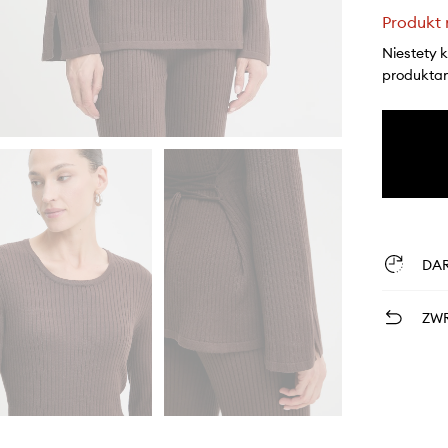
Produkt 
Niestety 
produktami
DA
ZWR