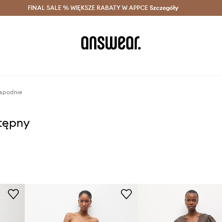
szczędzaj z Answear Club >
FINAL SALE % WIĘKSZE RABATY W APPCE
Dostawa nawet w 24h >
Szczegóły
News
 spodnie
stępny