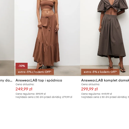
-10%
extra -5% z kodem: OFF*
extra -5% z kodem: OFF*
Answear.LAB komplet codzienny damski z wiskozą
Answear.LAB top i spódnica
Cena aktualna:
Cena aktualna:
249,99 zł
299,99 zł
Cena regularna:
399,99 zł
Cena regularna:
449,99 zł
Najniższa cena z 30 dni przed obniżką:
279,99 zł
Najniższa cena z 30 dni przed obniżką:
3