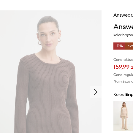
Answear
Answe
kolor brąz
-11%
ex
Cena aktua
159,99 
Cena regul
Najniższa c
Kolor:
br