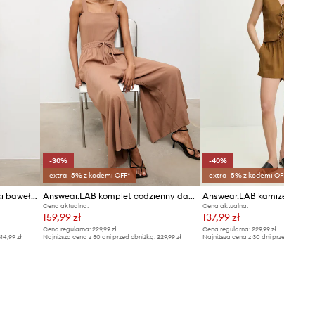
-30%
-40%
extra -5% z kodem: OFF*
extra -5% z kodem: OFF*
Answear.LAB komplet damski bawełniany
Answear.LAB komplet codzienny damski z wiskozą
Cena aktualna:
Cena aktualna:
159,99 zł
137,99 zł
Cena regularna:
229,99 zł
Cena regularna:
229,99 zł
14,99 zł
Najniższa cena z 30 dni przed obniżką:
229,99 zł
Najniższa cena z 30 dni przed obniżką