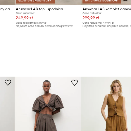
extra -5% z kodem: OFF*
extra -5% z kodem: OFF*
Answear.LAB komplet codzienny damski z wiskozą
Answear.LAB top i spódnica
Cena aktualna:
Cena aktualna:
249,99 zł
299,99 zł
Cena regularna:
399,99 zł
Cena regularna:
449,99 zł
Najniższa cena z 30 dni przed obniżką:
279,99 zł
Najniższa cena z 30 dni przed obniżką:
3