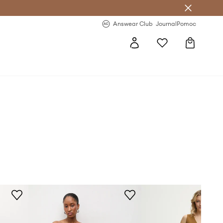
letter >
Regularne nowości >
Answear Club
Journal
Pomoc