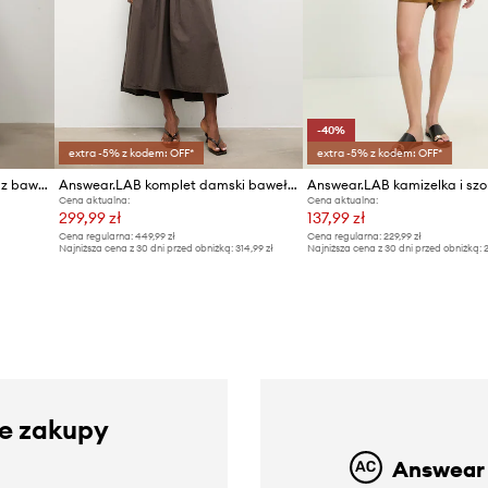
-40%
extra -5% z kodem: OFF*
extra -5% z kodem: OFF*
Answear.LAB komplet damski z bawełną
Answear.LAB komplet damski bawełniany
Cena aktualna:
Cena aktualna:
299,99 zł
137,99 zł
Cena regularna:
449,99 zł
Cena regularna:
229,99 zł
Najniższa cena z 30 dni przed obniżką:
314,99 zł
Najniższa cena z 30 dni przed obniżką:
2
ze zakupy
Answear