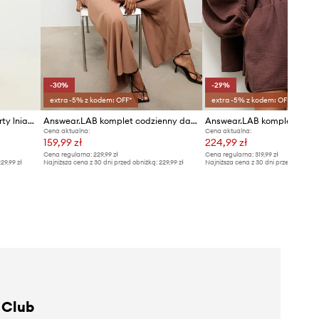
-30%
-29%
extra -5% z kodem: OFF*
extra -5% z kodem: OFF*
Answear.LAB kamizelka i szorty lniane
Answear.LAB komplet codzienny damski z wiskozą
Cena aktualna:
Cena aktualna:
159,99 zł
224,99 zł
Cena regularna:
229,99 zł
Cena regularna:
319,99 zł
29,99 zł
Najniższa cena z 30 dni przed obniżką:
229,99 zł
Najniższa cena z 30 dni przed obniżką
 Club