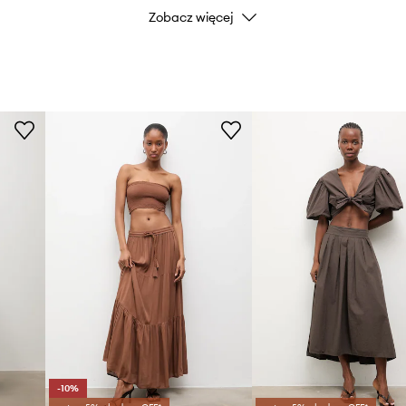
Zobacz więcej
Marka
zwykle elastyczny i
Producent
ID Produktu
-10%