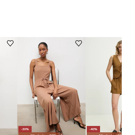
WYMIARY
Answear.LAB
Modelka ze zdjęcia ma 175 cm
wzrostu i ma na sobie rozmiar
S/M.
Rozmiarówka standardowa
Zalecamy wybór rozmiaru, jaki nosisz
zazwyczaj.
Tabela rozmiarów
-30%
-40%