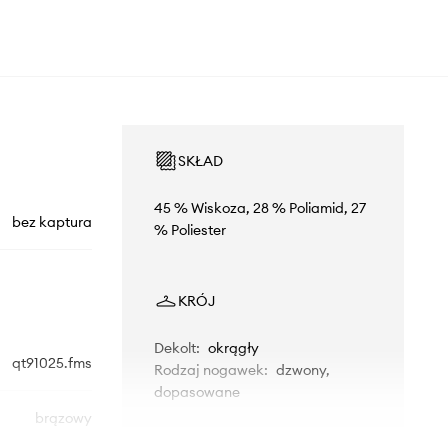
SKŁAD
45 % Wiskoza, 28 % Poliamid, 27
bez kaptura
% Poliester
KRÓJ
Dekolt
:
okrągły
qt91025.fms
Rodzaj nogawek
:
dzwony,
dopasowane
brązowy