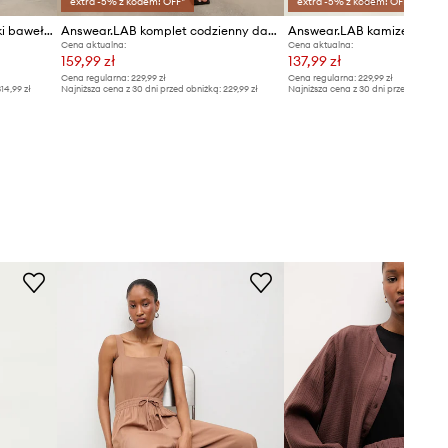
extra -5% z kodem: OFF*
extra -5% z kodem: OFF*
Answear.LAB komplet damski bawełniany
Answear.LAB komplet codzienny damski z wiskozą
Cena aktualna:
Cena aktualna:
159,99 zł
137,99 zł
Cena regularna:
229,99 zł
Cena regularna:
229,99 zł
14,99 zł
Najniższa cena z 30 dni przed obniżką:
229,99 zł
Najniższa cena z 30 dni przed obniżką