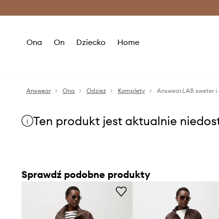
Premium Fashion Benefits >
O
Ona
On
Dziecko
Home
Answear
Ona
Odzież
Komplety
Answear.LAB sweter i
Ten produkt jest aktualnie niedo
Sprawdź podobne produkty