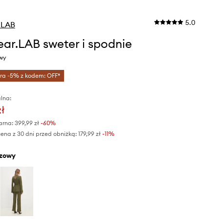
5.0
.LAB
ar.LAB sweter i spodnie
owy
tra -5% z kodem: OFF*
lna:
zł
arna:
399,99 zł
-60%
ena z 30 dni przed obniżką:
179,99 zł
 -11%
ązowy