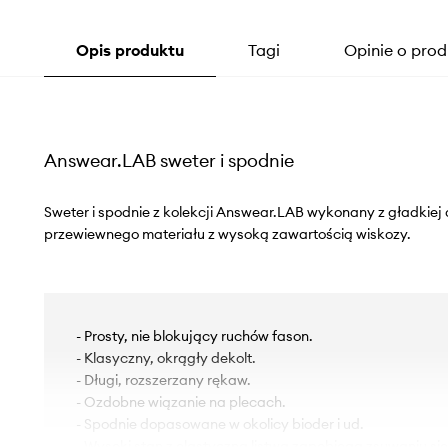
Opis produktu
Tagi
Opinie o prod
Answear.LAB sweter i spodnie
Sweter i spodnie z kolekcji Answear.LAB wykonany z gładkiej 
przewiewnego materiału z wysoką zawartością wiskozy.
- Prosty, nie blokujący ruchów fason.
- Klasyczny, okrągły dekolt.
- Długi, rozszerzany rękaw.
- Ozdobne wiązanie na plecach.
- Spodnie dopasowane w okolicy bioder i ud.
- Wysoki stan z elastyczną listwą zapobiega zsuwaniu si