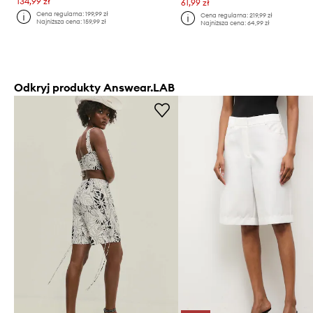
134,99 zł
61,99 zł
Cena regularna:
199,99 zł
Cena regularna:
219,99 zł
Najniższa cena:
159,99 zł
Najniższa cena:
64,99 zł
Odkryj produkty Answear.LAB