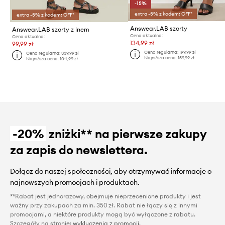
-15%
extra -5% z kodem: OFF*
extra -5% z kodem: OFF*
Answear.LAB szorty
Answear.LAB szorty z lnem
Cena aktualna:
Cena aktualna:
134,99 zł
99,99 zł
Cena regularna:
199,99 zł
Cena regularna:
339,99 zł
Najniższa cena:
159,99 zł
Najniższa cena:
104,99 zł
-20%
zniżki** na pierwsze zakupy
za zapis do newslettera.
Dołącz do naszej społeczności, aby otrzymywać informacje o
najnowszych promocjach i produktach.
**Rabat jest jednorazowy, obejmuje nieprzecenione produkty i jest
ważny przy zakupach za min. 350 zł. Rabat nie łączy się z innymi
promocjami, a niektóre produkty mogą być wyłączone z rabatu.
Szczegóły na stronie:
wykluczenia z promocji
.