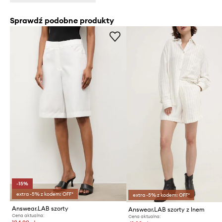
Sprawdź podobne produkty
-15%
extra -5% z kodem: OFF*
extra -5% z kodem: OFF*
Answear.LAB szorty
Answear.LAB szorty z lnem
Cena aktualna:
Cena aktualna: