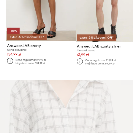
-15%
extra -5% z kodem: OFF*
extra -5% z kodem: OFF*
Answear.LAB szorty
Answear.LAB szorty z lnem
Cena aktualna:
Cena aktualna:
134,99 zł
61,99 zł
Cena regularna:
199,99 zł
Cena regularna:
219,99 zł
Najniższa cena:
159,99 zł
Najniższa cena:
64,99 zł