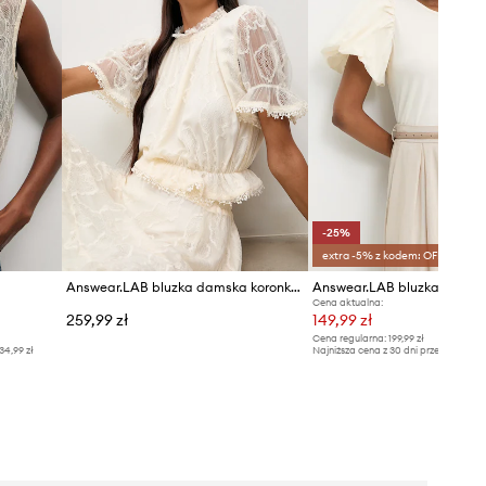
-25%
extra -5% z kodem: OFF*
Answear.LAB bluzka damska koronkowa
Answear.LAB bluzka
Cena aktualna:
259,99 zł
149,99 zł
Cena regularna:
199,99 zł
34,99 zł
Najniższa cena z 30 dni przed obniżką