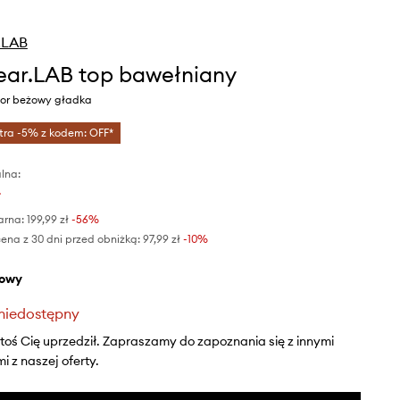
.LAB
ar.LAB top bawełniany
or beżowy gładka
tra -5% z kodem: OFF*
lna:
ł
arna:
199,99 zł
-56%
ena z 30 dni przed obniżką:
97,99 zł
 -10%
żowy
niedostępny
ktoś Cię uprzedził. Zapraszamy do zapoznania się z innymi
 z naszej oferty.