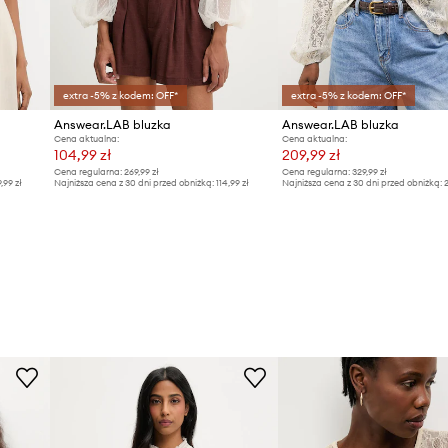
extra -5% z kodem: OFF*
extra -5% z kodem: OFF*
Answear.LAB bluzka
Answear.LAB bluzka
Cena aktualna:
Cena aktualna:
104,99 zł
209,99 zł
Cena regularna:
269,99 zł
Cena regularna:
329,99 zł
9,99 zł
Najniższa cena z 30 dni przed obniżką:
114,99 zł
Najniższa cena z 30 dni przed obniżką:
2