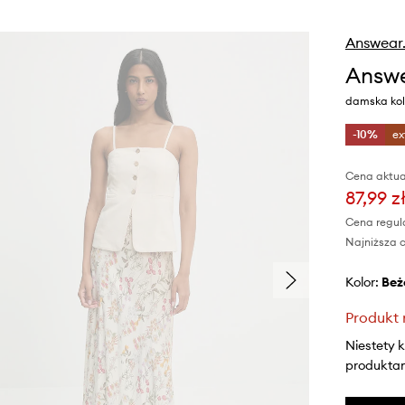
Answear
Answe
damska kol
-10%
ex
Cena aktua
87,99 z
Cena regul
Najniższa c
Kolor:
be
Produkt 
Niestety 
produktami