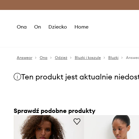
Premium Fashion Benefits >
O
Ona
On
Dziecko
Home
Answear
Ona
Odzież
Bluzki i koszule
Bluzki
Answea
Ten produkt jest aktualnie niedo
Sprawdź podobne produkty