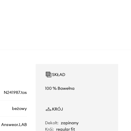
SKŁAD
100 % Bawełna
N241987.tos
beżowy
KRÓJ
Dekolt
:
zapinany
Answear.LAB
Krój
:
regular fit