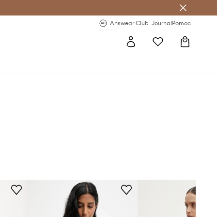
letter >
Regularne nowości >
Answear Club
Journal
Pomoc