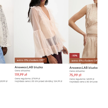
-10%
extra -5% z kodem: OFF*
extra -5% z kodem: OFF*
Answear.LAB bluzka
Answear.LAB bluzka
Cena aktualna:
Cena aktualna:
119,99 zł
75,99 zł
Cena regularna:
279,99 zł
Cena regularna:
169,99 zł
29,99 zł
Najniższa cena z 30 dni przed obniżką:
124,99 zł
Najniższa cena z 30 dni przed obniżką