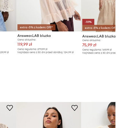
-10%
extra -5% z kodem: OFF*
extra -5% z kodem: OFF*
Answear.LAB bluzka
Answear.LAB bluzka
Cena aktualna:
Cena aktualna:
119,99 zł
75,99 zł
Cena regularna:
279,99 zł
Cena regularna:
169,99 zł
29,99 zł
Najniższa cena z 30 dni przed obniżką:
124,99 zł
Najniższa cena z 30 dni przed obniżką