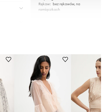
Rękaw
:
bez rękawów, na
ramiączkach
WYMIARY
Modelka ze zdjęcia ma 173 cm
wzrostu i ma na sobie rozmiar S.
Rozmiarówka zaniżona
Zalecamy wybór rozmiaru większego,
niż nosisz zazwyczaj.
Tabela rozmiarów