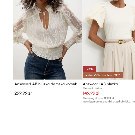
-25%
extra -5% z kodem: OFF*
Answear.LAB bluzka damska koronkowa
Answear.LAB bluzka
Cena aktualna:
299,99 zł
149,99 zł
Cena regularna:
199,99 zł
Najniższa cena z 30 dni przed obniżką:
19