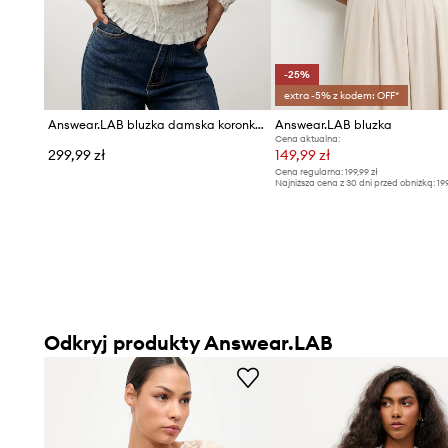
-25%
extra -5% z kodem: OFF*
Answear.LAB bluzka damska koronkowa
Answear.LAB bluzka
Cena aktualna:
299,99 zł
149,99 zł
Cena regularna:
199,99 zł
Najniższa cena z 30 dni przed obniżką:
19
Odkryj produkty Answear.LAB