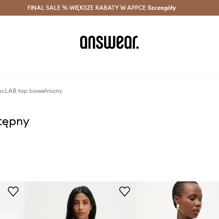
szczędzaj z Answear Club >
FINAL SALE % WIĘKSZE RABATY W APPCE
Dostawa nawet w 24h >
Szczegóły
News
r.LAB top bawełniany
stępny