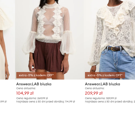
extra -5% z kodem: OFF*
extra -5% z kodem: OFF*
Answear.LAB bluzka
Answear.LAB bluzka
Cena aktualna:
Cena aktualna:
104,99 zł
209,99 zł
Cena regularna:
269,99 zł
Cena regularna:
329,99 zł
9,99 zł
Najniższa cena z 30 dni przed obniżką:
114,99 zł
Najniższa cena z 30 dni przed obniżką:
2