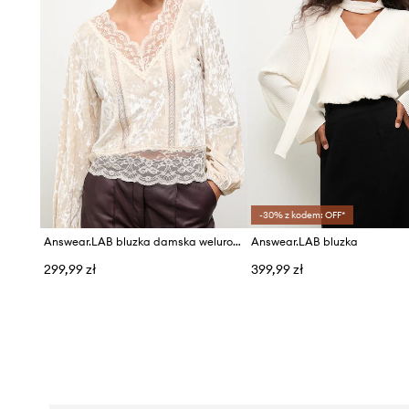
-30% z kodem: OFF*
Answear.LAB bluzka damska welurowa
Answear.LAB bluzka
299,99 zł
399,99 zł