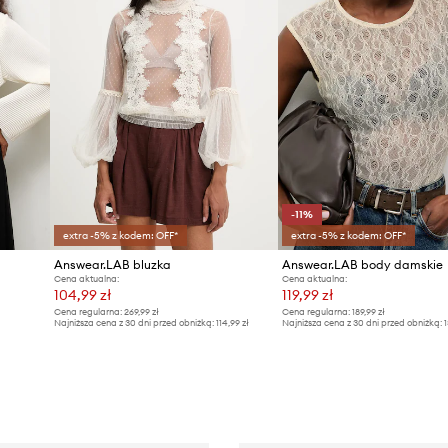
-11%
extra -5% z kodem: OFF*
extra -5% z kodem: OFF*
Answear.LAB bluzka
Answear.LAB body damskie
Cena aktualna:
Cena aktualna:
104,99 zł
119,99 zł
Cena regularna:
269,99 zł
Cena regularna:
189,99 zł
Najniższa cena z 30 dni przed obniżką:
114,99 zł
Najniższa cena z 30 dni przed obniżką:
1