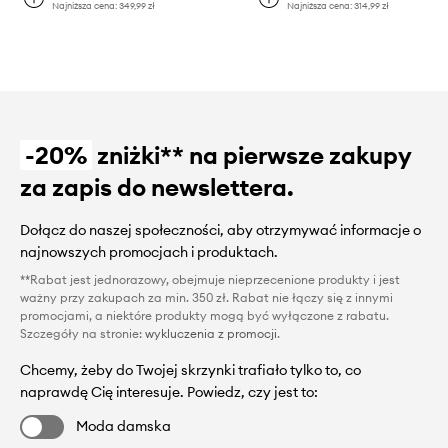
Najniższa cena:
349,99 zł
Najniższa cena:
314,99 zł
-20%
zniżki** na pierwsze zakupy
za zapis do newslettera.
Dołącz do naszej społeczności, aby otrzymywać informacje o
najnowszych promocjach i produktach.
**Rabat jest jednorazowy, obejmuje nieprzecenione produkty i jest
ważny przy zakupach za min. 350 zł. Rabat nie łączy się z innymi
promocjami, a niektóre produkty mogą być wyłączone z rabatu.
Szczegóły na stronie:
wykluczenia z promocji
.
Chcemy, żeby do Twojej skrzynki trafiało tylko to, co
naprawdę Cię interesuje. Powiedz, czy jest to:
Moda damska