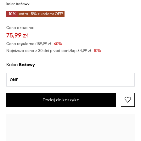
kolor beżowy
-10%
extra -5% z kodem: OFF*
Cena aktualna:
75,99 zł
Cena regularna:
189,99 zł
-60%
Najniższa cena z 30 dni przed obniżką:
84,99 zł
 -10%
Kolor:
beżowy
ONE
Dodaj do koszyka