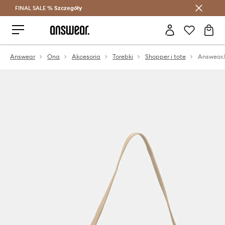
FINAL SALE %
Szczegóły
Oszczędzaj z Answear Club >
Answear
Ona
Akcesoria
Torebki
Shopper i tote
Answear.