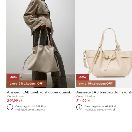
-10%
-10%
extra -5% z kodem: OFF*
extra -5% z kodem: OFF*
Answear.LAB torebka shopper damska skórzana
Cena aktualna:
Cena aktualna:
349,99 zł
314,99 zł
Cena regularna:
559,99 zł
Cena regularna:
499,99 zł
Najniższa cena:
389,99 zł
Najniższa cena:
349,99 zł