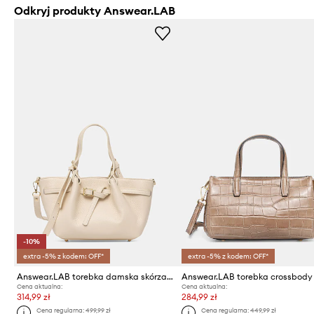
Odkryj produkty Answear.LAB
-10%
extra -5% z kodem: OFF*
extra -5% z kodem: OFF*
Answear.LAB torebka damska skórzana
Cena aktualna:
Cena aktualna:
314,99 zł
284,99 zł
Cena regularna:
499,99 zł
Cena regularna:
449,99 zł