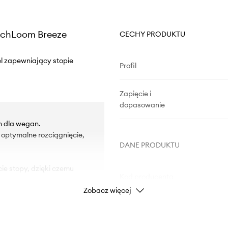
TechLoom Breeze
CECHY PRODUKTU
el zapewniający stopie
Profil
Zapięcie i
dopasowanie
h dla wegan.
optymalne rozciągnięcie,
DANE PRODUKTU
ie stopy, dzięki czemu
Kod producenta
Zobacz więcej
la uzyskać obuwie typu
Kolor
utrzymanie obuwia w