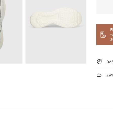
F
*
3
DA
ZWR