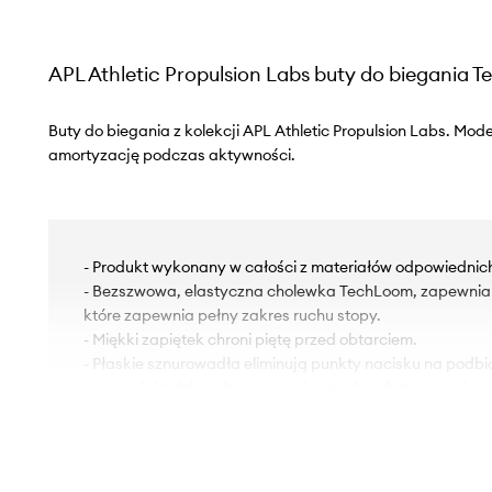
APL Athletic Propulsion Labs buty do biegania 
Buty do biegania z kolekcji APL Athletic Propulsion Labs. Mod
amortyzację podczas aktywności.
- Produkt wykonany w całości z materiałów odpowiednic
- Bezszwowa, elastyczna cholewka TechLoom, zapewnia 
które zapewnia pełny zakres ruchu stopy.
- Miękki zapiętek chroni piętę przed obtarciem.
- Płaskie sznurowadła eliminują punkty nacisku na podbic
zapewniają dobre dopasowanie oraz komfort noszenia.
- Możliwość całkowitego usunięcia sznurówek, co pozwa
slip-on.
- Tekstylne wnętrze jest komfortowe dla stopy i ułatwia 
czystości.