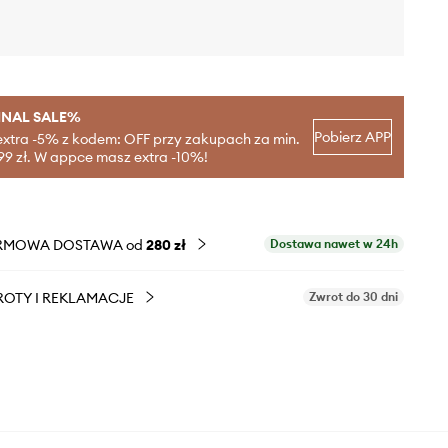
INAL SALE%
Pobierz APP
extra -5% z kodem: OFF przy zakupach za min.
99 zł. W appce masz extra -10%!
RMOWA DOSTAWA od
280 zł
Dostawa nawet w 24h
OTY I REKLAMACJE
Zwrot do 30 dni