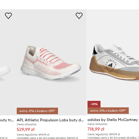
Marka
APL Athl
ała zaprojektowana tak,
pie komfort na dłużej niż
dba o dobrą przyczepność.
ID Produktu
-10%
extra -5% z kodem: OFF*
extra -5% z kodem: OFF*
APL Athletic Propulsion Labs buty treningowe TechLoom Traveler
APL Athletic Propulsion Labs buty do biegania TechLoom Breeze
Cena aktualna:
Cena aktualna:
718,99 zł
529,99 zł
Cena regularna:
899,99 zł
Cena regularna:
899,99 zł
Najniższa cena z 30 dni przed obniżką:
7
9,99 zł
Najniższa cena z 30 dni przed obniżką:
559,99 zł