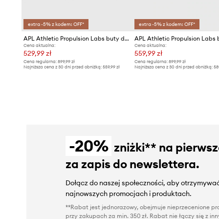
extra -5% z kodem: OFF*
extra -5% z kodem: OFF*
APL Athletic Propulsion Labs buty do biegania TechLoom Breeze
Cena aktualna:
Cena aktualna:
529,99 zł
559,99 zł
Cena regularna:
899,99 zł
Cena regularna:
899,99 zł
Najniższa cena z 30 dni przed obniżką:
559,99 zł
Najniższa cena z 30 dni przed obniżką:
58
-20%
zniżki** na pierws
za zapis do newslettera.
Dołącz do naszej społeczności, aby otrzymywać
najnowszych promocjach i produktach.
**Rabat jest jednorazowy, obejmuje nieprzecenione pro
przy zakupach za min. 350 zł. Rabat nie łączy się z i