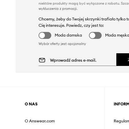
niektóre produkty mogą być wyłączone z rabatu. Szcze
wykluczenia z promocji
.
Chcemy, żeby do Twojej skrzynki trafiało tylko 
Cię interesuje. Powiedz, czy jest to:
Moda damska
Moda męsk
Wybór oferty jest opcjonalny
O NAS
INFOR
O Answear.com
Regulam