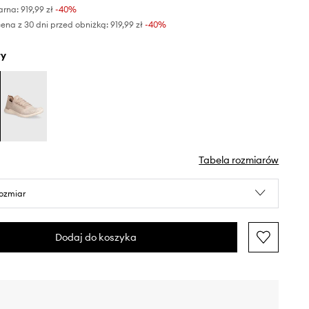
arna:
919,99 zł
-40%
ena z 30 dni przed obniżką:
919,99 zł
 -40%
ły
Tabela rozmiarów
rozmiar
Dodaj do koszyka