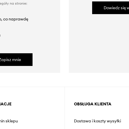
góły na stronie:
Dowiedz się w
to, co naprawdę
a
Zapisz mnie
MACJE
OBSŁUGA KLIENTA
in sklepu
Dostawa i koszty wysyłki