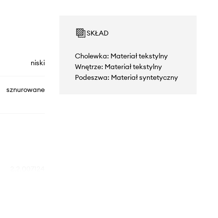
SKŁAD
Cholewka: Materiał tekstylny
niski
Wnętrze: Materiał tekstylny
Podeszwa: Materiał syntetyczny
sznurowane
2.2.007124
biały