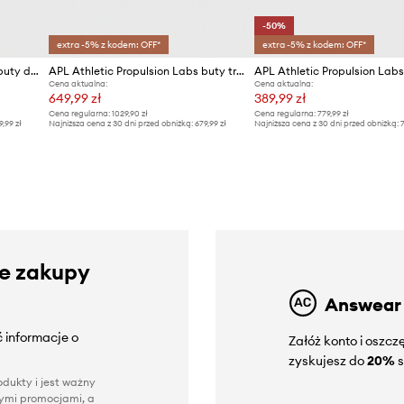
-50%
extra -5% z kodem: OFF*
extra -5% z kodem: OFF*
APL Athletic Propulsion Labs buty do biegania TechLoom Breeze
APL Athletic Propulsion Labs buty treningowe TechLoom Traveler
Cena aktualna:
Cena aktualna:
649,99 zł
389,99 zł
Cena regularna:
1029,90 zł
Cena regularna:
779,99 zł
9,99 zł
Najniższa cena z 30 dni przed obniżką:
679,99 zł
Najniższa cena z 30 dni przed obniżką:
7
ze zakupy
Answear
 informacje o
Załóż konto i oszc
zyskujesz do
20%
s
dukty i jest ważny
nnymi promocjami, a