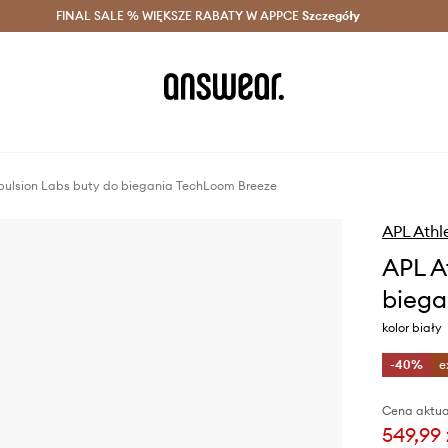
szczędzaj z Answear Club >
FINAL SALE % WIĘKSZE RABATY W APPCE
Dostawa nawet w 24h >
Szczegóły
News
opulsion Labs buty do biegania TechLoom Breeze
APL Athl
APL A
biega
kolor biały
-40%
e
Cena aktua
549,99 