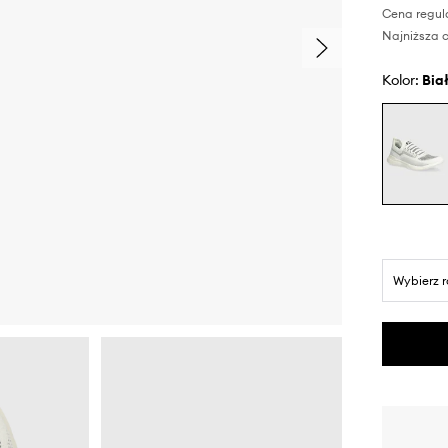
Cena regul
Najniższa c
Kolor:
bia
Wybierz 