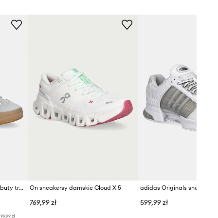
etic Propulsion
Labs
adidas by Stella McCartney buty treningowe Court Boost
On sneakersy damskie Cloud X 5
769,99 zł
599,99 zł
99,99 zł