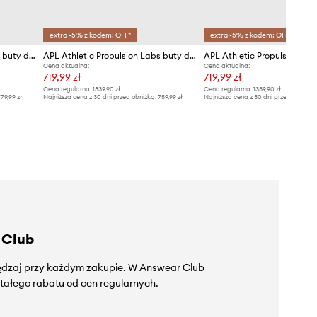
extra -5% z kodem: OFF*
extra -5% z kodem: OFF*
APL Athletic Propulsion Labs buty do biegania TechLoom Phantom
APL Athletic Propulsion Labs buty do biegania Streamline
Cena aktualna:
Cena aktualna:
719,99 zł
719,99 zł
Cena regularna:
1339,90 zł
Cena regularna:
1339,90 zł
79,99 zł
Najniższa cena z 30 dni przed obniżką:
759,99 zł
Najniższa cena z 30 dni przed obniżką
 Club
zędzaj przy każdym zakupie. W Answear Club
tałego rabatu od cen regularnych.