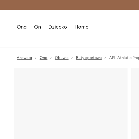
Premium Fashion Benefits >
O
Ona
On
Dziecko
Home
Answear
Ona
Obuwie
Buty sportowe
APL Athletic Pr