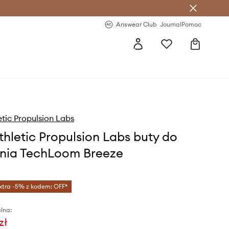
letter >
Regularne nowości >
Answear Club
Journal
Pomoc
etic Propulsion Labs
thletic Propulsion Labs buty do
nia TechLoom Breeze
xtra -5% z kodem: OFF*
lna:
zł