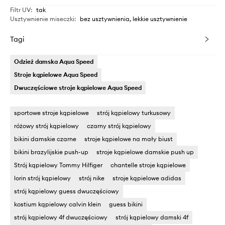
Filtr UV
:
tak
Usztywnienie miseczki
:
bez usztywnienia, lekkie usztywnienie
Tagi
Odzież damska Aqua Speed
Stroje kąpielowe Aqua Speed
Dwuczęściowe stroje kąpielowe Aqua Speed
sportowe stroje kąpielowe
strój kąpielowy turkusowy
różowy strój kąpielowy
czarny strój kąpielowy
bikini damskie czarne
stroje kąpielowe na mały biust
bikini brazylijskie push-up
stroje kąpielowe damskie push up
Strój kąpielowy Tommy Hilfiger
chantelle stroje kąpielowe
lorin strój kąpielowy
strój nike
stroje kąpielowe adidas
strój kąpielowy guess dwuczęściowy
kostium kąpielowy calvin klein
guess bikini
strój kąpielowy 4f dwuczęściowy
strój kąpielowy damski 4f