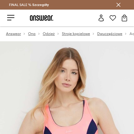
FINAL SALE %
Szczegóły
Oszczędzaj z Answear Club >
Answear
Ona
Odzież
Stroje kąpielowe
Dwuczęściowe