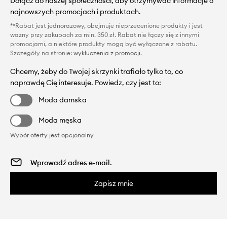
Dołącz do naszej społeczności, aby otrzymywać informacje o
najnowszych promocjach i produktach.
**Rabat jest jednorazowy, obejmuje nieprzecenione produkty i jest
ważny przy zakupach za min. 350 zł. Rabat nie łączy się z innymi
promocjami, a niektóre produkty mogą być wyłączone z rabatu.
Szczegóły na stronie:
wykluczenia z promocji
.
Chcemy, żeby do Twojej skrzynki trafiało tylko to, co
naprawdę Cię interesuje. Powiedz, czy jest to:
Moda damska
Moda męska
Wybór oferty jest opcjonalny
Zapisz mnie