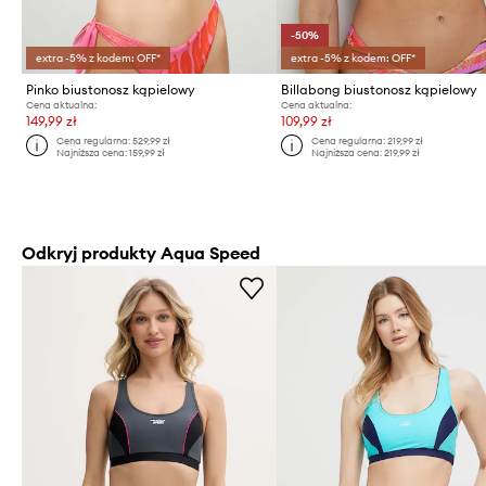
-50%
extra -5% z kodem: OFF*
extra -5% z kodem: OFF*
Pinko biustonosz kąpielowy
Billabong biustonosz kąpielowy
Cena aktualna:
Cena aktualna:
149,99 zł
109,99 zł
Cena regularna:
529,99 zł
Cena regularna:
219,99 zł
Najniższa cena:
159,99 zł
Najniższa cena:
219,99 zł
Odkryj produkty Aqua Speed