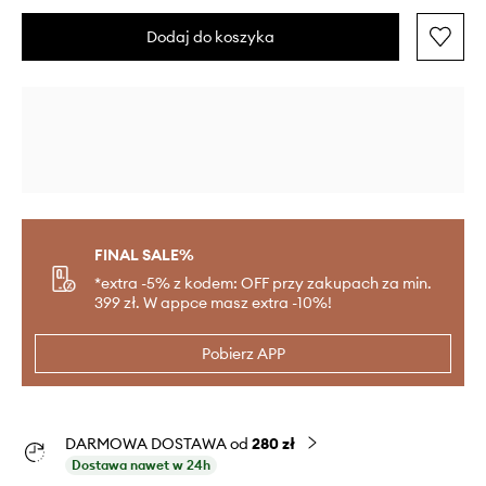
Dodaj do koszyka
FINAL SALE%
*extra -5% z kodem: OFF przy zakupach za min.
399 zł. W appce masz extra -10%!
Pobierz APP
DARMOWA DOSTAWA od
280 zł
Dostawa nawet w 24h