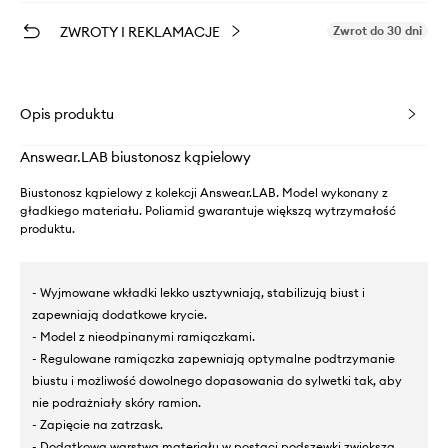
ZWROTY I REKLAMACJE
Zwrot do 30 dni
Opis produktu
Answear.LAB biustonosz kąpielowy
Biustonosz kąpielowy z kolekcji Answear.LAB. Model wykonany z
gładkiego materiału. Poliamid gwarantuje większą wytrzymałość
produktu.
- Wyjmowane wkładki lekko usztywniają, stabilizują biust i
zapewniają dodatkowe krycie.
- Model z nieodpinanymi ramiączkami.
- Regulowane ramiączka zapewniają optymalne podtrzymanie
biustu i możliwość dowolnego dopasowania do sylwetki tak, aby
nie podrażniały skóry ramion.
- Zapięcie na zatrzask.
- Dodatkowa warstwa materiału w postaci podszewki zwiększa