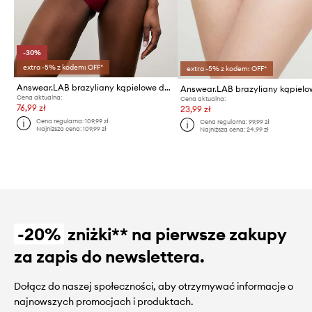
-30%
extra -5% z kodem: OFF*
extra -5% z kodem: OFF*
Answear.LAB brazyliany kąpielowe damskie
Answear.LAB brazyliany kąpielo
Cena aktualna:
Cena aktualna:
76,99 zł
23,99 zł
Cena regularna:
109,99 zł
Cena regularna:
99,99 zł
Najniższa cena:
109,99 zł
Najniższa cena:
24,99 zł
-20%
zniżki** na pierwsze zakupy
za zapis do newslettera.
Dołącz do naszej społeczności, aby otrzymywać informacje o
najnowszych promocjach i produktach.