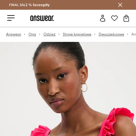
FINAL SALE %
Szczegóły
Oszczędzaj z Answear Club >
Answear
Ona
Odzież
Stroje kąpielowe
Dwuczęściowe