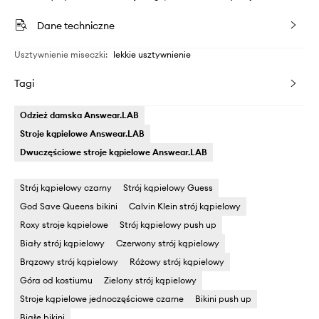
Dane techniczne
Usztywnienie miseczki
:
lekkie usztywnienie
Tagi
Odzież damska Answear.LAB
Stroje kąpielowe Answear.LAB
Dwuczęściowe stroje kąpielowe Answear.LAB
Strój kąpielowy czarny
Strój kąpielowy Guess
God Save Queens bikini
Calvin Klein strój kąpielowy
Roxy stroje kąpielowe
Strój kąpielowy push up
Biały strój kąpielowy
Czerwony strój kąpielowy
Brązowy strój kąpielowy
Różowy strój kąpielowy
Góra od kostiumu
Zielony strój kąpielowy
Stroje kąpielowe jednoczęściowe czarne
Bikini push up
Białe bikini