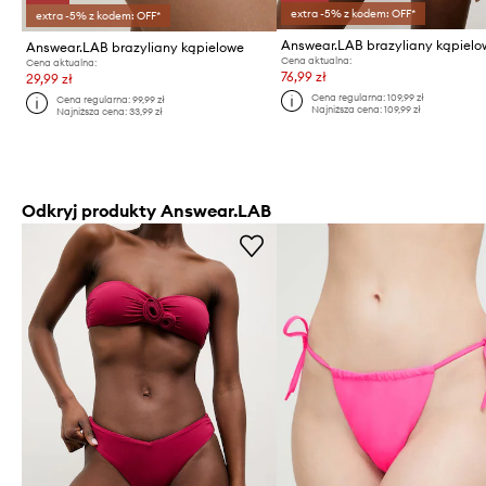
extra -5% z kodem: OFF*
extra -5% z kodem: OFF*
Answear.LAB brazyliany kąpielowe
Cena aktualna:
Cena aktualna:
76,99 zł
29,99 zł
Cena regularna:
109,99 zł
Cena regularna:
99,99 zł
Najniższa cena:
109,99 zł
Najniższa cena:
33,99 zł
Odkryj produkty Answear.LAB