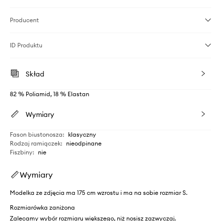
Producent
ID Produktu
Skład
82 % Poliamid, 18 % Elastan
Wymiary
Fason biustonosza
:
klasyczny
Rodzaj ramiączek
:
nieodpinane
Fiszbiny
:
nie
Wymiary
Modelka ze zdjęcia ma 175 cm wzrostu i ma na sobie rozmiar S.
Rozmiarówka zaniżona
Zalecamy wybór rozmiaru większego, niż nosisz zazwyczaj.