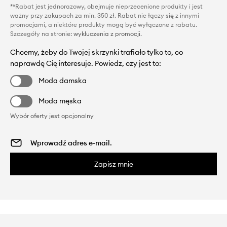
**Rabat jest jednorazowy, obejmuje nieprzecenione produkty i jest
ważny przy zakupach za min. 350 zł. Rabat nie łączy się z innymi
promocjami, a niektóre produkty mogą być wyłączone z rabatu.
Szczegóły na stronie:
wykluczenia z promocji
.
Chcemy, żeby do Twojej skrzynki trafiało tylko to, co
naprawdę Cię interesuje. Powiedz, czy jest to:
Moda damska
Moda męska
Wybór oferty jest opcjonalny
Zapisz mnie