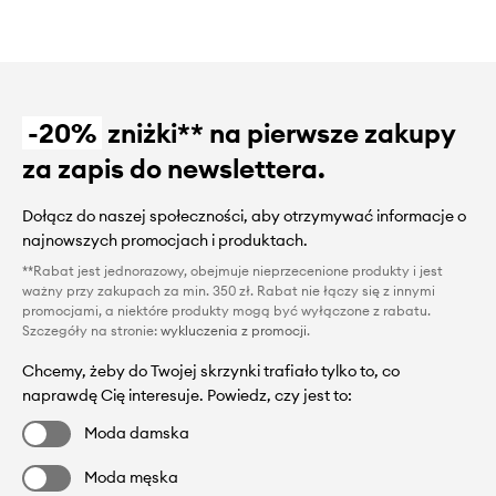
-20%
zniżki** na pierwsze zakupy
za zapis do newslettera.
Dołącz do naszej społeczności, aby otrzymywać informacje o
najnowszych promocjach i produktach.
**Rabat jest jednorazowy, obejmuje nieprzecenione produkty i jest
ważny przy zakupach za min. 350 zł. Rabat nie łączy się z innymi
promocjami, a niektóre produkty mogą być wyłączone z rabatu.
Szczegóły na stronie:
wykluczenia z promocji
.
Chcemy, żeby do Twojej skrzynki trafiało tylko to, co
naprawdę Cię interesuje. Powiedz, czy jest to:
Moda damska
Moda męska