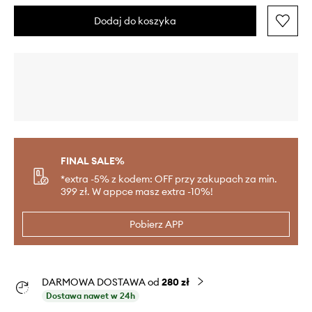
Dodaj do koszyka
FINAL SALE%
*extra -5% z kodem: OFF przy zakupach za min.
399 zł. W appce masz extra -10%!
Pobierz APP
DARMOWA DOSTAWA od
280 zł
Dostawa nawet w 24h