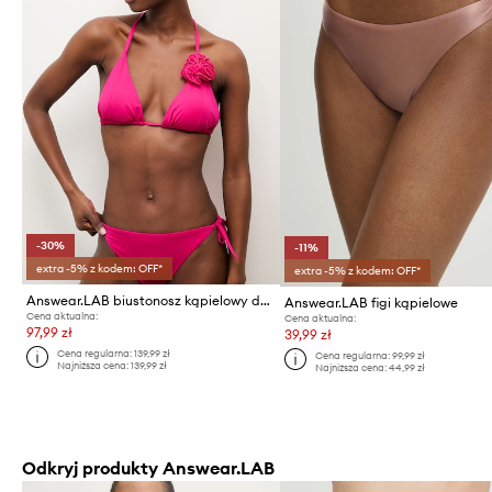
-30%
-11%
extra -5% z kodem: OFF*
extra -5% z kodem: OFF*
Answear.LAB biustonosz kąpielowy damski
Answear.LAB figi kąpielowe
Cena aktualna:
Cena aktualna:
97,99 zł
39,99 zł
Cena regularna:
139,99 zł
Cena regularna:
99,99 zł
Najniższa cena:
139,99 zł
Najniższa cena:
44,99 zł
Odkryj produkty Answear.LAB