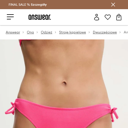
FINAL SALE %
Szczegóły
Oszczędzaj z Answear Club >
Answear
Ona
Odzież
Stroje kąpielowe
Dwuczęściowe
An