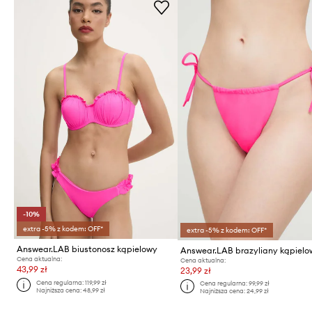
-10%
extra -5% z kodem: OFF*
extra -5% z kodem: OFF*
Answear.LAB biustonosz kąpielowy
Answear.LAB brazyliany kąpielo
Cena aktualna:
Cena aktualna:
43,99 zł
23,99 zł
Cena regularna:
119,99 zł
Cena regularna:
99,99 zł
Najniższa cena:
48,99 zł
Najniższa cena:
24,99 zł