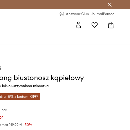
letter >
Regularne nowości >
Answear Club
Journal
Pomoc
g
bong biustonosz kąpielowy
y lekko usztywniona miseczka
xtra -5% z kodem: OFF*
lna:
zł
arna:
219,99 zł
-50%