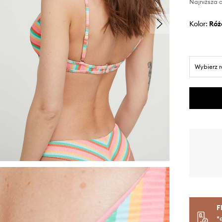
Najniższa c
Kolor:
ró
Wybierz 
F
*