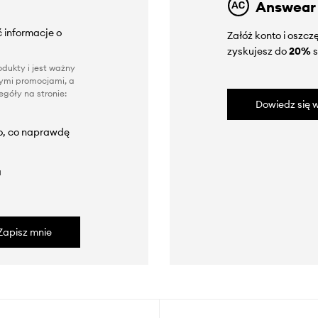
Answear
 informacje o
Załóż konto i oszc
zyskujesz do
20%
s
dukty i jest ważny
nnymi promocjami, a
góły na stronie:
Dowiedz się w
to, co naprawdę
a
Zapisz mnie