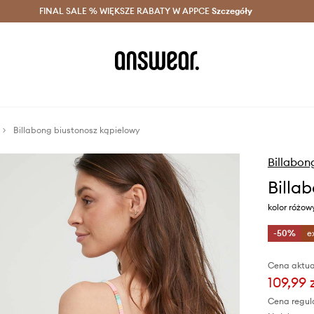
szczędzaj z Answear Club >
FINAL SALE % WIĘKSZE RABATY W APPCE
Dostawa nawet w 24h >
Szczegóły
News
Billabong biustonosz kąpielowy
Billabon
Billa
kolor różow
-50%
e
Cena aktua
109,99 
Cena regul