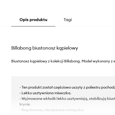
Opis produktu
Tagi
Billabong biustonosz kąpielowy
Biustonosz kąpielowy z kolekcji Billabong. Model wykonany z e
- Ten produkt został częściowo uszyty z poliestru pochod
- Lekko usztywniona miseczka.
- Wyjmowane wkładki lekko usztywniają, stabilizują biu
krycie.
- Regulowane, nieodpinane ramiączka.