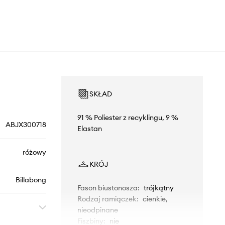
SKŁAD
91 % Poliester z recyklingu, 9 %
ABJX300718
Elastan
różowy
KRÓJ
Billabong
Fason biustonosza
:
trójkątny
Rodzaj ramiączek
:
cienkie,
nieodpinane
Fiszbiny
:
nie