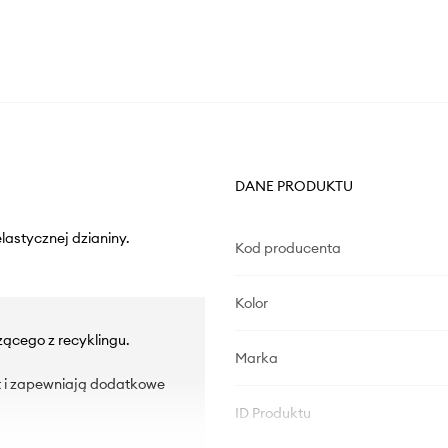
DANE PRODUKTU
lastycznej dzianiny.
Kod producenta
Kolor
zącego z recyklingu.
Marka
st i zapewniają dodatkowe
ID Produktu