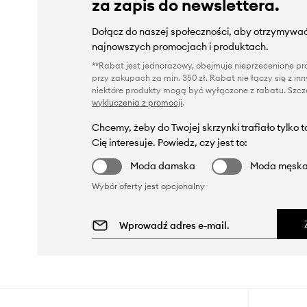
za zapis do newslettera.
Dołącz do naszej społeczności, aby otrzymywać
najnowszych promocjach i produktach.
**Rabat jest jednorazowy, obejmuje nieprzecenione pro
przy zakupach za min. 350 zł. Rabat nie łączy się z i
niektóre produkty mogą być wyłączone z rabatu. Szcze
wykluczenia z promocji
.
Chcemy, żeby do Twojej skrzynki trafiało tylko 
Cię interesuje. Powiedz, czy jest to:
Moda damska
Moda męsk
Wybór oferty jest opcjonalny