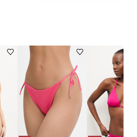
DANE TECHNICZNE
Usztywnienie miseczki
:
lekkie
usztywnienie