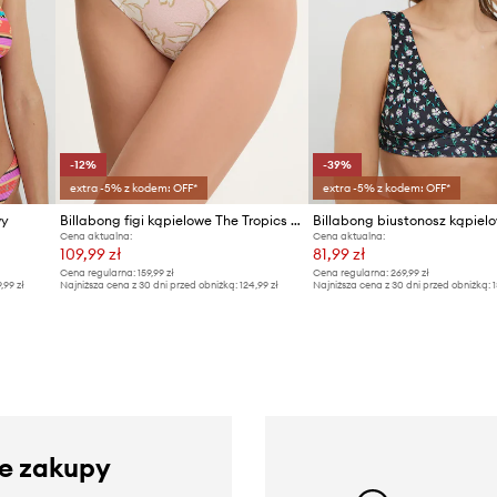
-12%
-39%
extra -5% z kodem: OFF*
extra -5% z kodem: OFF*
wy
Billabong figi kąpielowe The Tropics Call Tropic
Cena aktualna:
Cena aktualna:
109,99 zł
81,99 zł
Cena regularna:
159,99 zł
Cena regularna:
269,99 zł
9,99 zł
Najniższa cena z 30 dni przed obniżką:
124,99 zł
Najniższa cena z 30 dni przed obniżką:
1
ze zakupy