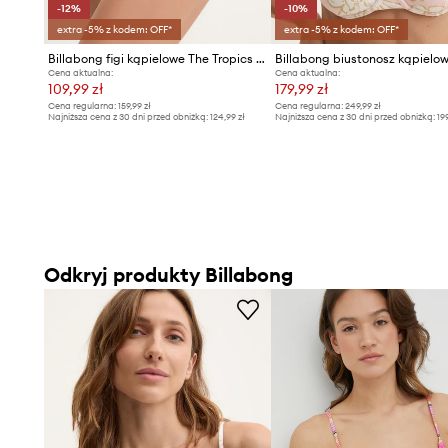
-12%
-10%
extra -5% z kodem: OFF*
extra -5% z kodem: OFF*
Billabong figi kąpielowe The Tropics Call Tropic
Cena aktualna:
Cena aktualna:
109,99 zł
179,99 zł
Cena regularna:
159,99 zł
Cena regularna:
249,99 zł
Najniższa cena z 30 dni przed obniżką:
124,99 zł
Najniższa cena z 30 dni przed obniżką:
19
Odkryj produkty Billabong