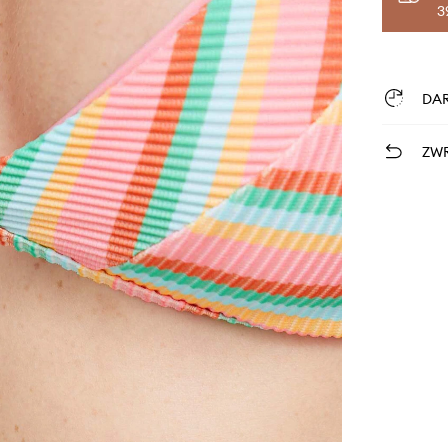
3
DA
ZWR