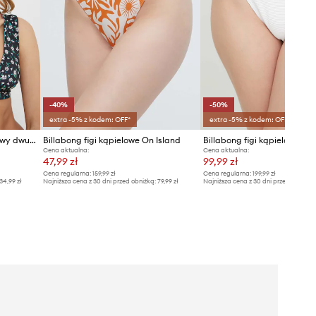
-40%
-50%
extra -5% z kodem: OFF*
extra -5% z kodem: OFF*
Billabong biustonosz kąpielowy dwustronny
Billabong figi kąpielowe On Island
Billabong figi kąpielowe
Cena aktualna:
Cena aktualna:
47,99 zł
99,99 zł
Cena regularna:
159,99 zł
Cena regularna:
199,99 zł
34,99 zł
Najniższa cena z 30 dni przed obniżką:
79,99 zł
Najniższa cena z 30 dni przed obniżką