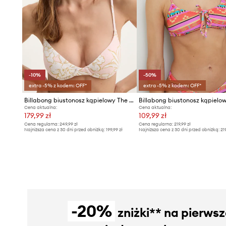
-10%
-50%
extra -5% z kodem: OFF*
extra -5% z kodem: OFF*
Billabong biustonosz kąpielowy The Tropics Call Demi
Billabong biustonosz kąpielo
Cena aktualna:
Cena aktualna:
179,99 zł
109,99 zł
Cena regularna:
249,99 zł
Cena regularna:
219,99 zł
Najniższa cena z 30 dni przed obniżką:
199,99 zł
Najniższa cena z 30 dni przed obniżką:
21
-20%
zniżki** na pierws