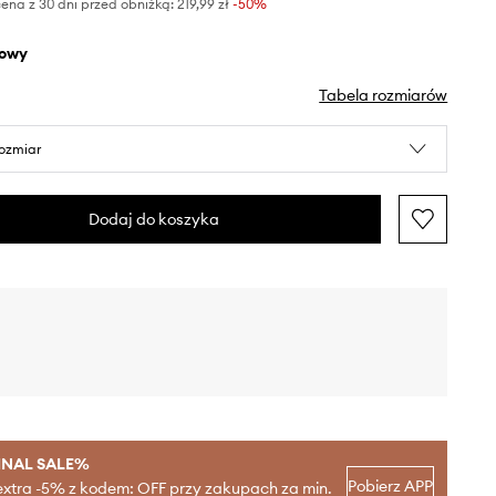
ena z 30 dni przed obniżką:
219,99 zł
 -50%
żowy
Tabela rozmiarów
rozmiar
Dodaj do koszyka
INAL SALE%
Pobierz APP
extra -5% z kodem: OFF przy zakupach za min.