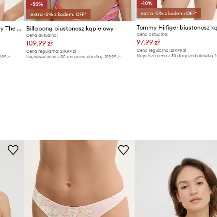
-10%
-50%
extra -5% z kodem: OFF*
extra -5% z kodem: OFF*
Tommy Hilfiger biustonosz k
Billabong biustonosz kąpielowy The Tropics Call Demi
Billabong biustonosz kąpielowy
Cena aktualna:
Cena aktualna:
97,99 zł
109,99 zł
Cena regularna:
219,99 zł
Cena regularna:
219,99 zł
Najniższa cena z 30 dni przed obniżką:
1
9,99 zł
Najniższa cena z 30 dni przed obniżką:
219,99 zł