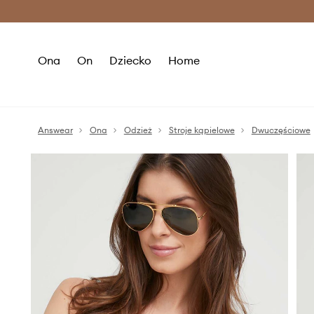
Premium Fashion Benefits >
O
Ona
On
Dziecko
Home
Answear
Ona
Odzież
Stroje kąpielowe
Dwuczęściowe