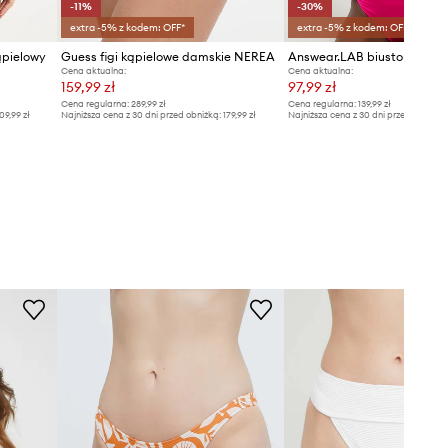
-11%
-30%
extra -5% z kodem: OFF*
extra -5% z kodem: OFF*
ąpielowy
Guess figi kąpielowe damskie NEREA
Cena aktualna:
Cena aktualna:
159,99 zł
97,99 zł
Cena regularna:
289,99 zł
Cena regularna:
139,99 zł
09,99 zł
Najniższa cena z 30 dni przed obniżką:
179,99 zł
Najniższa cena z 30 dni przed obniżką