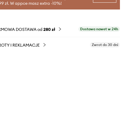
99 zł. W appce masz extra -10%!
RMOWA DOSTAWA od
280 zł
Dostawa nawet w 24h
OTY I REKLAMACJE
Zwrot do 30 dni