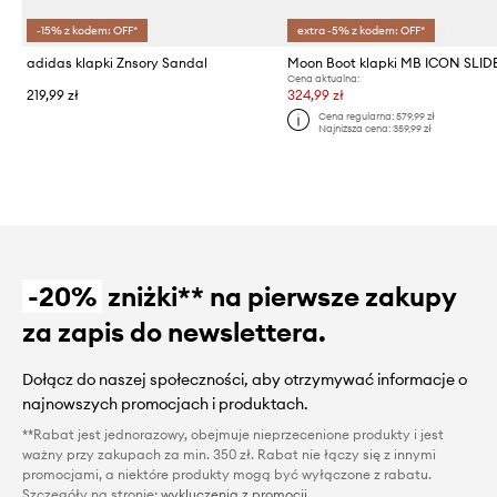
-15% z kodem: OFF*
extra -5% z kodem: OFF*
adidas klapki Znsory Sandal
Moon Boot klapki MB ICON SLID
Cena aktualna:
219,99 zł
324,99 zł
Cena regularna:
579,99 zł
Najniższa cena:
359,99 zł
-20%
zniżki** na pierwsze zakupy
za zapis do newslettera.
Dołącz do naszej społeczności, aby otrzymywać informacje o
najnowszych promocjach i produktach.
**Rabat jest jednorazowy, obejmuje nieprzecenione produkty i jest
ważny przy zakupach za min. 350 zł. Rabat nie łączy się z innymi
promocjami, a niektóre produkty mogą być wyłączone z rabatu.
Szczegóły na stronie:
wykluczenia z promocji
.