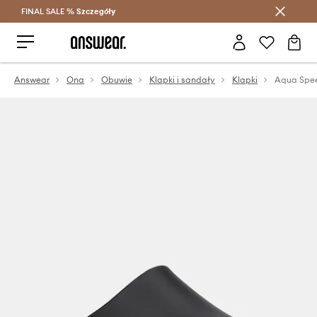
FINAL SALE %
Szczegóły
Oszczędzaj z Answear Club >
Answear
Ona
Obuwie
Klapki i sandały
Klapki
Aqua Spee