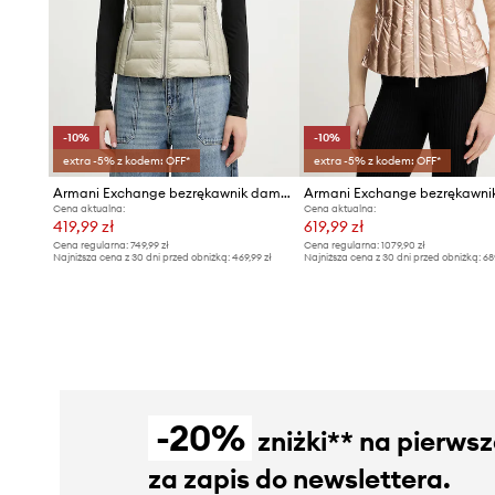
-10%
-10%
extra -5% z kodem: OFF*
extra -5% z kodem: OFF*
Armani Exchange bezrękawnik damski
Armani Exchange bezrękawni
Cena aktualna:
Cena aktualna:
419,99 zł
619,99 zł
Cena regularna:
749,99 zł
Cena regularna:
1079,90 zł
Najniższa cena z 30 dni przed obniżką:
469,99 zł
Najniższa cena z 30 dni przed obniżką:
68
-20%
zniżki** na pierws
za zapis do newslettera.