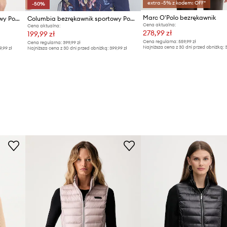
extra -5% z kodem: OFF*
-50%
Marc O'Polo bezrękawnik
Columbia bezrękawnik sportowy Powder Lite II
Columbia bezrękawnik sportowy Powder Pass
Cena aktualna:
Cena aktualna:
278,99 zł
199,99 zł
Cena regularna:
559,99 zł
Cena regularna:
399,99 zł
Najniższa cena z 30 dni przed obniżką:
3
9,99 zł
Najniższa cena z 30 dni przed obniżką:
399,99 zł