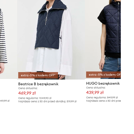
extra -5% z kodem: OFF*
extra -5% z kodem: OFF*
HUGO bezrękawnik Fandini
Beatrice B bezrękawnik
Cena aktualna:
Cena aktualna:
439,99 zł
469,99 zł
Cena regularna:
849,99 zł
Cena regularna:
1049,90 zł
49,99 zł
Najniższa cena z 30 dni przed obniżką
Najniższa cena z 30 dni przed obniżką:
519,99 zł