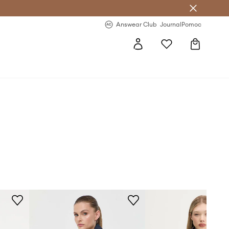
letter >
Regularne nowości >
Answear Club
Journal
Pomoc