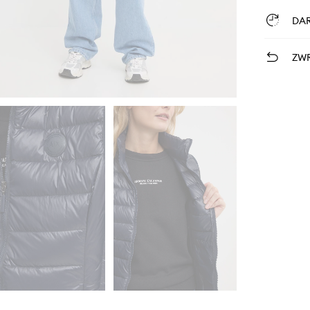
DA
ZWR