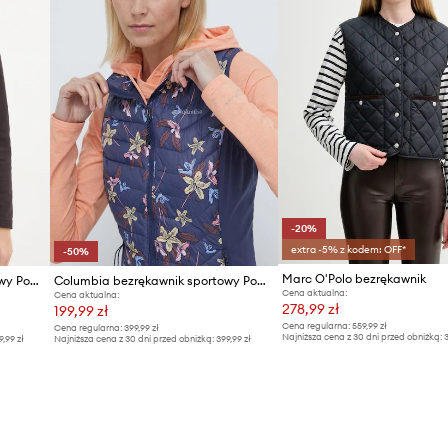
-20%
extra -5% z kodem: OFF*
-50%
Marc O'Polo bezrękawnik
Columbia bezrękawnik sportowy Powder Lite II
Columbia bezrękawnik sportowy Powder Pass
Cena aktualna:
Cena aktualna:
278,99 zł
199,99 zł
Cena regularna:
559,99 zł
Cena regularna:
399,99 zł
Najniższa cena z 30 dni przed obniżką:
3
9,99 zł
Najniższa cena z 30 dni przed obniżką:
399,99 zł