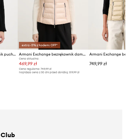
extra -5% z kodem: OFF*
Armani Exchange bezrękawnik puchowy
Armani Exchange bezrękawnik damski
Cena aktualna:
469,99 zł
749,99 zł
Cena regularna:
749,99 zł
Najniższa cena z 30 dni przed obniżką:
519,99 zł
 Club