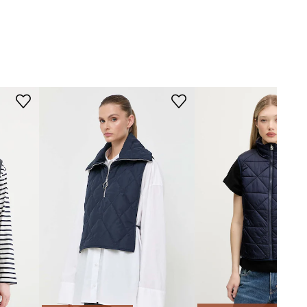
WYMIARY
NYQ01.YNM4Z
Rozmiarówka standardowa
granatowy
Zalecamy wybór rozmiaru, jaki nosisz
zazwyczaj.
ani Exchange
Rozmiary prezentowane w sklepie
zostały przeliczone na standardową,
europejską tabelę rozmiarową. Na
metce dostarczonego produktu
znajduje się oryginalne oznaczenie
producenta.
Tabela rozmiarów