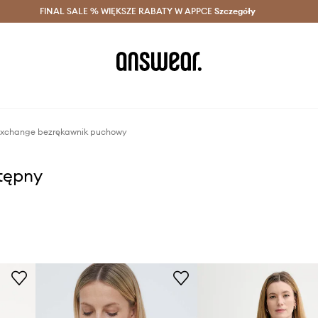
szczędzaj z Answear Club >
FINAL SALE % WIĘKSZE RABATY W APPCE
Dostawa nawet w 24h >
Szczegóły
News
Exchange bezrękawnik puchowy
stępny