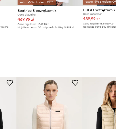
extra -5% z kodem: OFF*
extra -5% z kodem: OFF*
HUGO bezrękawnik Fandini
Beatrice B bezrękawnik
Cena aktualna:
Cena aktualna:
439,99 zł
469,99 zł
Cena regularna:
849,99 zł
Cena regularna:
1049,90 zł
49,99 zł
Najniższa cena z 30 dni przed obniżką
Najniższa cena z 30 dni przed obniżką:
519,99 zł