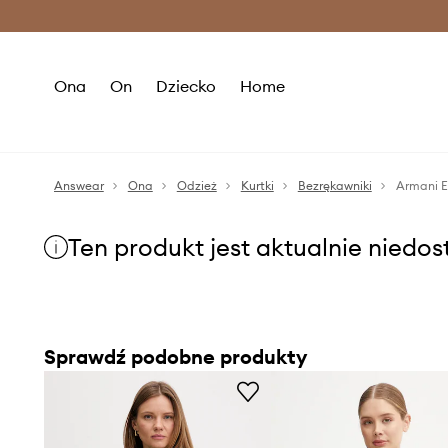
Premium Fashion Benefits >
O
Ona
On
Dziecko
Home
Answear
Ona
Odzież
Kurtki
Bezrękawniki
Armani 
Ten produkt jest aktualnie niedo
Sprawdź podobne produkty