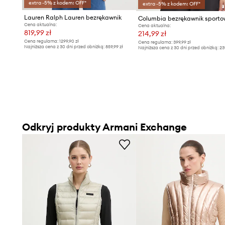
extra -5% z kodem: OFF*
extra -5% z kodem: OFF*
Lauren Ralph Lauren bezrękawnik
Cena aktualna:
Cena aktualna:
819,99 zł
214,99 zł
Cena regularna:
1299,90 zł
Cena regularna:
399,99 zł
Najniższa cena z 30 dni przed obniżką:
859,99 zł
Najniższa cena z 30 dni przed obniżką:
23
Odkryj produkty Armani Exchange