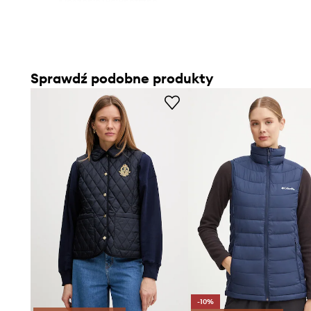
- Kieszenie wewnętrzne.
- Długość: 55 cm.
- Szerokość pod pachami: 44 cm.
- Szerokość w ramionach: 35 cm.
- Wymiary podane dla rozmiaru: S.
Sprawdź podobne produkty
-10%