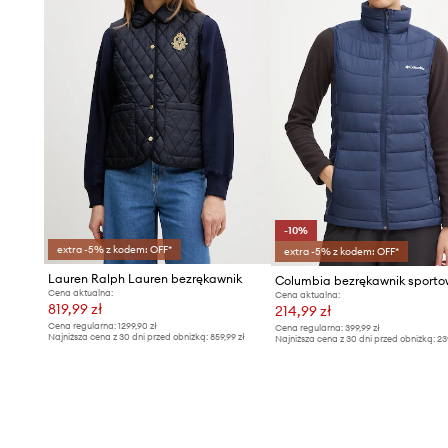
-10%
extra -5% z kodem: OFF*
extra -5% z kodem: OFF*
Lauren Ralph Lauren bezrękawnik
Cena aktualna:
Cena aktualna:
819,99 zł
214,99 zł
Cena regularna:
1299,90 zł
Cena regularna:
399,99 zł
Najniższa cena z 30 dni przed obniżką:
859,99 zł
Najniższa cena z 30 dni przed obniżką:
23