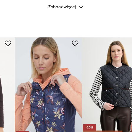
Zobacz więcej
Kod producenta
8
Kolor
Marka
Arm
ID Produktu
-20%