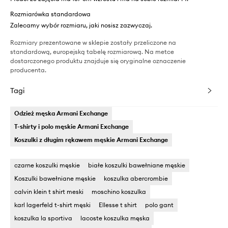
Rozmiarówka standardowa
Zalecamy wybór rozmiaru, jaki nosisz zazwyczaj.
Rozmiary prezentowane w sklepie zostały przeliczone na
standardową, europejską tabelę rozmiarową. Na metce
dostarczonego produktu znajduje się oryginalne oznaczenie
producenta.
Tagi
Odzież męska Armani Exchange
T-shirty i polo męskie Armani Exchange
Koszulki z długim rękawem męskie Armani Exchange
czarne koszulki męskie
białe koszulki bawełniane męskie
Koszulki bawełniane męskie
koszulka abercrombie
calvin klein t shirt meski
moschino koszulka
karl lagerfeld t-shirt męski
Ellesse t shirt
polo gant
koszulka la sportiva
lacoste koszulka męska