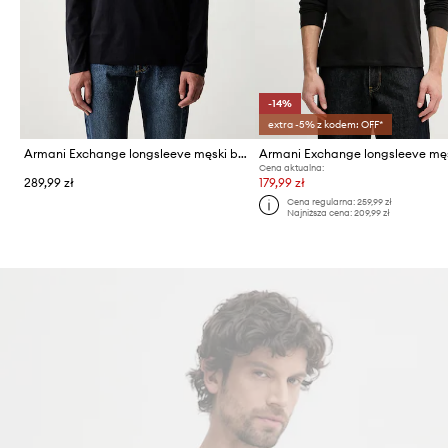
-14%
extra -5% z kodem: OFF*
Armani Exchange longsleeve męski bawełniany
Cena aktualna:
289,99 zł
179,99 zł
Cena regularna:
259,99 zł
Najniższa cena:
209,99 zł