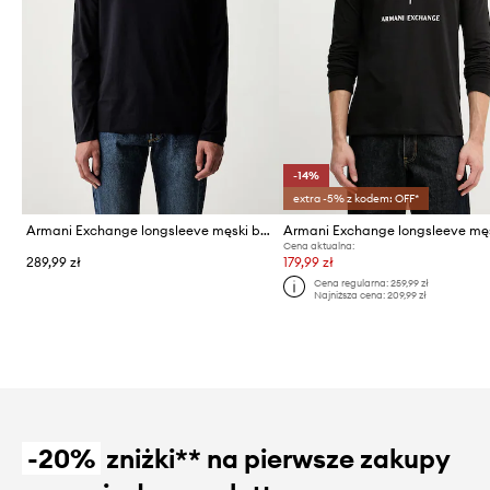
-14%
extra -5% z kodem: OFF*
Armani Exchange longsleeve męski bawełniany
Cena aktualna:
289,99 zł
179,99 zł
Cena regularna:
259,99 zł
Najniższa cena:
209,99 zł
-20%
zniżki** na pierwsze zakupy