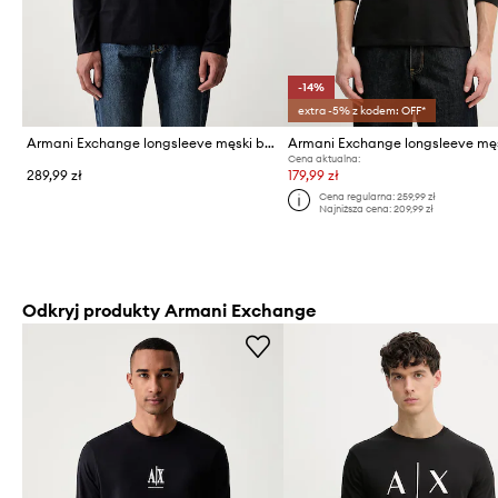
-14%
extra -5% z kodem: OFF*
Armani Exchange longsleeve męski bawełniany
Cena aktualna:
289,99 zł
179,99 zł
Cena regularna:
259,99 zł
Najniższa cena:
209,99 zł
Odkryj produkty Armani Exchange