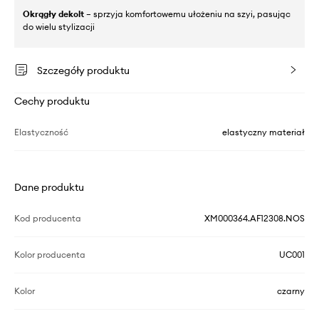
Okrągły dekolt
– sprzyja komfortowemu ułożeniu na szyi, pasując
do wielu stylizacji
Szczegóły produktu
Cechy produktu
Elastyczność
elastyczny materiał
Dane produktu
Kod producenta
XM000364.AF12308.NOS
Kolor producenta
UC001
Kolor
czarny