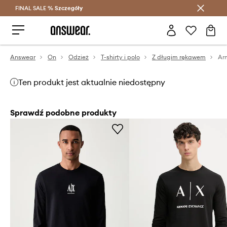
FINAL SALE %
Szczegóły
Oszczędzaj z Answear Club >
Answear
On
Odzież
T-shirty i polo
Z długim rękawem
Ten produkt jest aktualnie niedostępny
Sprawdź podobne produkty