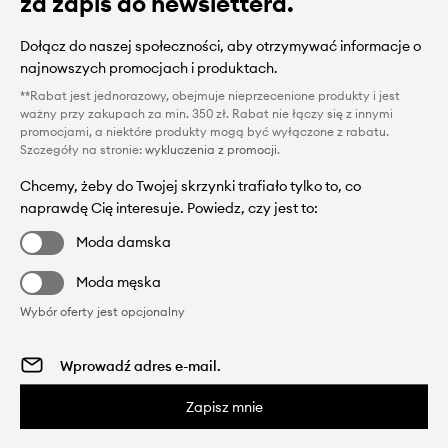
za zapis do newslettera.
Dołącz do naszej społeczności, aby otrzymywać informacje o
najnowszych promocjach i produktach.
**Rabat jest jednorazowy, obejmuje nieprzecenione produkty i jest
ważny przy zakupach za min. 350 zł. Rabat nie łączy się z innymi
promocjami, a niektóre produkty mogą być wyłączone z rabatu.
Szczegóły na stronie:
wykluczenia z promocji
.
Chcemy, żeby do Twojej skrzynki trafiało tylko to, co
naprawdę Cię interesuje. Powiedz, czy jest to:
Moda damska
Moda męska
Wybór oferty jest opcjonalny
Zapisz mnie