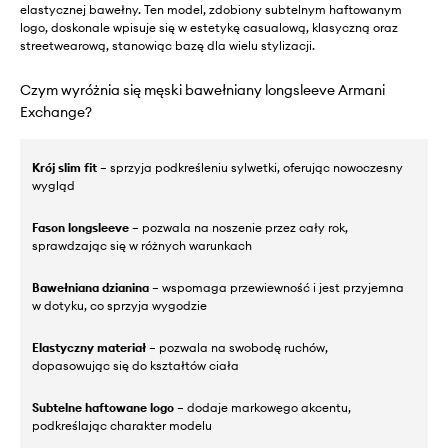
elastycznej bawełny. Ten model, zdobiony subtelnym haftowanym
logo, doskonale wpisuje się w estetykę casualową, klasyczną oraz
streetwearową, stanowiąc bazę dla wielu stylizacji.
Czym wyróżnia się męski bawełniany longsleeve Armani
Exchange?
Krój slim fit
– sprzyja podkreśleniu sylwetki, oferując nowoczesny
wygląd
Fason longsleeve
– pozwala na noszenie przez cały rok,
sprawdzając się w różnych warunkach
Bawełniana dzianina
– wspomaga przewiewność i jest przyjemna
w dotyku, co sprzyja wygodzie
Elastyczny materiał
– pozwala na swobodę ruchów,
dopasowując się do kształtów ciała
Subtelne haftowane logo
– dodaje markowego akcentu,
podkreślając charakter modelu