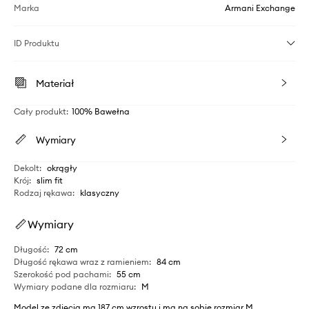
Marka
Armani Exchange
ID Produktu
Materiał
Cały produkt
:
100% Bawełna
Wymiary
Dekolt
:
okrągły
Krój
:
slim fit
Rodzaj rękawa
:
klasyczny
Wymiary
Długość
:
72 cm
Długość rękawa wraz z ramieniem
:
84 cm
Szerokość pod pachami
:
55 cm
Wymiary podane dla rozmiaru
:
M
Model ze zdjęcia ma 187 cm wzrostu i ma na sobie rozmiar M.