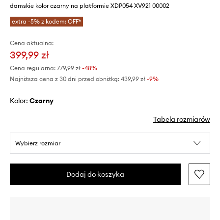
damskie kolor czarny na platformie XDP054 XV921 00002
extra -5% z kodem: OFF*
Cena aktualna:
399,99 zł
Cena regularna:
779,99 zł
-48%
Najniższa cena z 30 dni przed obniżką:
439,99 zł
 -9%
Kolor:
czarny
Tabela rozmiarów
Wybierz rozmiar
Dodaj do koszyka