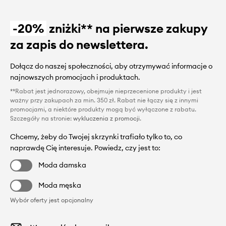
-20%
zniżki** na pierwsze zakupy
za zapis do newslettera.
Dołącz do naszej społeczności, aby otrzymywać informacje o
najnowszych promocjach i produktach.
**Rabat jest jednorazowy, obejmuje nieprzecenione produkty i jest
ważny przy zakupach za min. 350 zł. Rabat nie łączy się z innymi
promocjami, a niektóre produkty mogą być wyłączone z rabatu.
Szczegóły na stronie:
wykluczenia z promocji
.
Chcemy, żeby do Twojej skrzynki trafiało tylko to, co
naprawdę Cię interesuje. Powiedz, czy jest to:
Moda damska
Moda męska
Wybór oferty jest opcjonalny