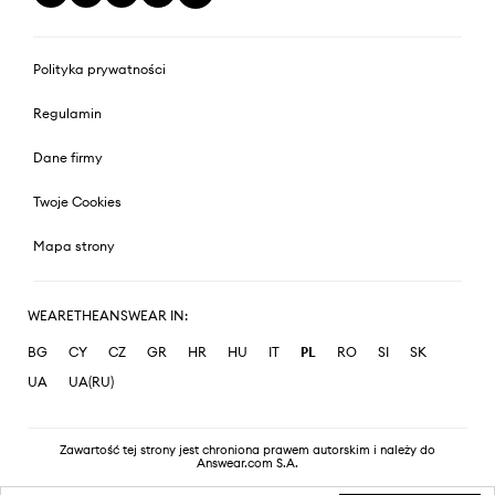
Polityka prywatności
Regulamin
Dane firmy
Twoje Cookies
Mapa strony
WEARETHEANSWEAR IN:
BG
CY
CZ
GR
HR
HU
IT
PL
RO
SI
SK
UA
UA(RU)
Zawartość tej strony jest chroniona prawem autorskim i należy do
Answear.com S.A.