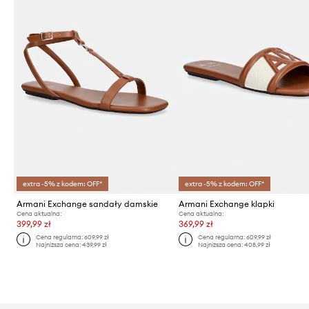
extra -5% z kodem: OFF*
extra -5% z kodem: OFF*
Armani Exchange sandały damskie
Armani Exchange klapki
Cena aktualna:
Cena aktualna:
399,99 zł
369,99 zł
Cena regularna:
609,99 zł
Cena regularna:
609,99 zł
Najniższa cena:
439,99 zł
Najniższa cena:
408,99 zł