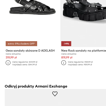
extra -5% z kodem: OFF*
-14%
Geox sandały skórzane D ADELASH
Cena aktualna:
Cena aktualna:
319,99 zł
819,99 zł
Cena regularna:
549,99 zł
Cena regularna:
959,99 zł
Najniższa cena:
334,99 zł
Najniższa cena:
959,99 zł
Odkryj produkty Armani Exchange