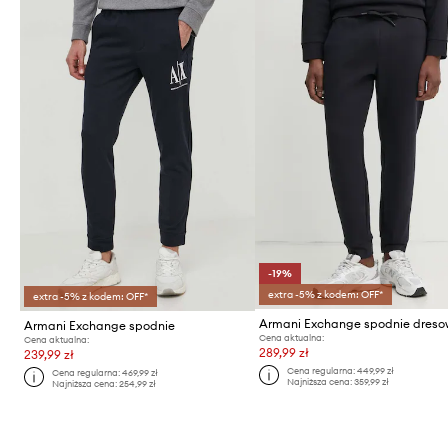
-19%
extra -5% z kodem: OFF*
extra -5% z kodem: OFF*
Armani Exchange spodnie
Cena aktualna:
Cena aktualna:
289,99 zł
239,99 zł
Cena regularna:
449,99 zł
Cena regularna:
469,99 zł
Najniższa cena:
359,99 zł
Najniższa cena:
254,99 zł