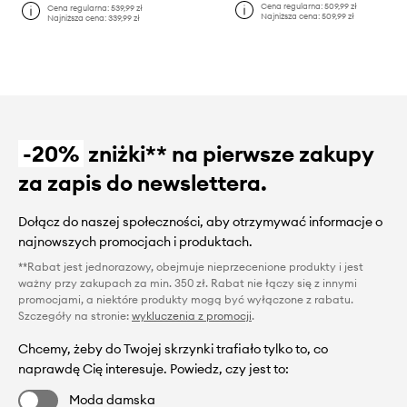
Cena regularna:
509,99 zł
Cena regularna:
539,99 zł
Najniższa cena:
509,99 zł
Najniższa cena:
339,99 zł
-20%
zniżki** na pierwsze zakupy
za zapis do newslettera.
Dołącz do naszej społeczności, aby otrzymywać informacje o
najnowszych promocjach i produktach.
**Rabat jest jednorazowy, obejmuje nieprzecenione produkty i jest
ważny przy zakupach za min. 350 zł. Rabat nie łączy się z innymi
promocjami, a niektóre produkty mogą być wyłączone z rabatu.
Szczegóły na stronie:
wykluczenia z promocji
.
Chcemy, żeby do Twojej skrzynki trafiało tylko to, co
naprawdę Cię interesuje. Powiedz, czy jest to:
Moda damska