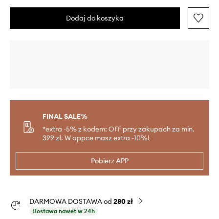
Dodaj do koszyka
FINAL SALE%
*extra -5% z kodem: OFF przy zakupach za min.
399 zł. W appce masz extra -10%!
Pobierz APP
DARMOWA DOSTAWA od
280 zł
Dostawa nawet w 24h