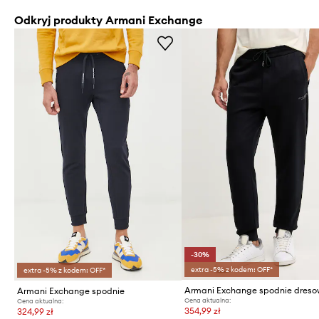
Odkryj produkty Armani Exchange
-30%
extra -5% z kodem: OFF*
extra -5% z kodem: OFF*
Armani Exchange spodnie
Cena aktualna:
Cena aktualna:
354,99 zł
324,99 zł