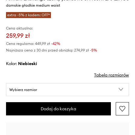
damskie gładkie medium waist
extra -5% z kodem: OFF*
Cena aktualna:
259,99 zł
Cena regularna:
449,99 zł
-42%
Najniższa cena z 30 dni przed obniżką:
274,99 zł
 -5%
Kolor:
niebieski
Tabela rozmiarów
Wybierz rozmiar
Dodaj do koszyka