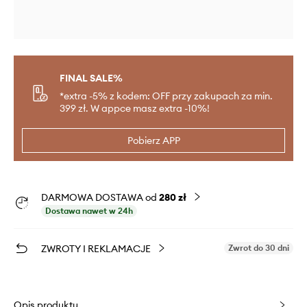
FINAL SALE%
*extra -5% z kodem: OFF przy zakupach za min.
399 zł. W appce masz extra -10%!
Pobierz APP
DARMOWA DOSTAWA od
280 zł
Dostawa nawet w 24h
ZWROTY I REKLAMACJE
Zwrot do 30 dni
Opis produktu