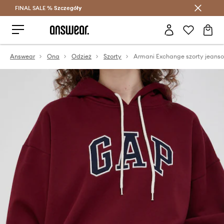
FINAL SALE %
Szczegóły
Oszczędzaj z Answear Club >
Answear
Ona
Odzież
Szorty