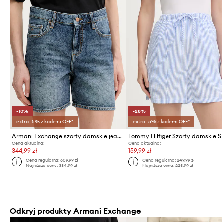
-10%
-28%
extra -5% z kodem: OFF*
extra -5% z kodem: OFF*
Armani Exchange szorty damskie jeansowe
Cena aktualna:
Cena aktualna:
344,99 zł
159,99 zł
Cena regularna:
609,99 zł
Cena regularna:
249,99 zł
Najniższa cena:
384,99 zł
Najniższa cena:
223,99 zł
Odkryj produkty Armani Exchange