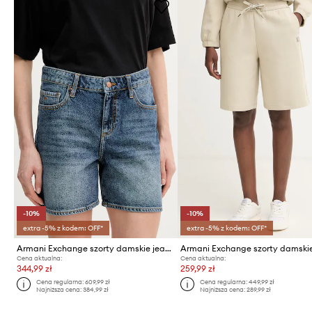
-10%
-10%
extra -5% z kodem: OFF*
extra -5% z kodem: OFF*
Armani Exchange szorty damskie jeansowe
Cena aktualna:
Cena aktualna:
344,99 zł
259,99 zł
Cena regularna:
609,99 zł
Cena regularna:
449,99 zł
Najniższa cena:
384,99 zł
Najniższa cena:
289,99 zł