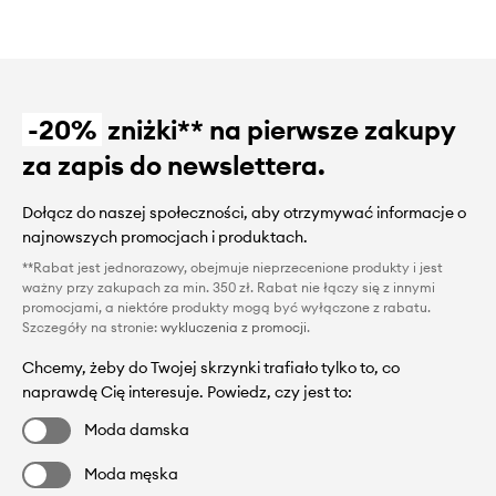
-20%
zniżki** na pierwsze zakupy
za zapis do newslettera.
Dołącz do naszej społeczności, aby otrzymywać informacje o
najnowszych promocjach i produktach.
**Rabat jest jednorazowy, obejmuje nieprzecenione produkty i jest
ważny przy zakupach za min. 350 zł. Rabat nie łączy się z innymi
promocjami, a niektóre produkty mogą być wyłączone z rabatu.
Szczegóły na stronie:
wykluczenia z promocji
.
Chcemy, żeby do Twojej skrzynki trafiało tylko to, co
naprawdę Cię interesuje. Powiedz, czy jest to:
Moda damska
Moda męska