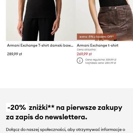
extra -5% z kodem: OFF*
Armani Exchange T-shirt damski bawełniany
Armani Exchange t-shirt
Cena aktualna:
289,99 zł
269,99 zł
Cena regularna:
559,99 zł
Najniższa cena:
284,99 zł
-20%
zniżki** na pierwsze zakupy
za zapis do newslettera.
Dołącz do naszej społeczności, aby otrzymywać informacje o