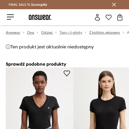
FINAL SALE %
Szczegóły
Oszczędzaj z Answear Club >
Answear
Ona
Odzież
Topy i t-shirty
Z krótkim rękawem
Ten produkt jest aktualnie niedostępny
Sprawdź podobne produkty