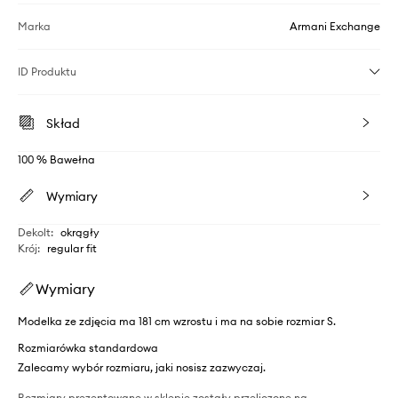
Marka
Armani Exchange
ID Produktu
Skład
100 % Bawełna
Wymiary
Dekolt
:
okrągły
Krój
:
regular fit
Wymiary
Modelka ze zdjęcia ma 181 cm wzrostu i ma na sobie rozmiar S.
Rozmiarówka standardowa
Zalecamy wybór rozmiaru, jaki nosisz zazwyczaj.
Rozmiary prezentowane w sklepie zostały przeliczone na