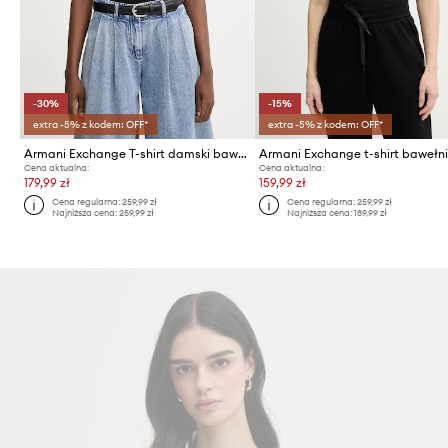
-30%
-15%
extra -5% z kodem: OFF*
extra -5% z kodem: OFF*
Armani Exchange T-shirt damski bawełniany
Armani Exchange t-shirt bawełn
Cena aktualna:
Cena aktualna:
179,99 zł
159,99 zł
Cena regularna:
259,99 zł
Cena regularna:
259,99 zł
Najniższa cena:
259,99 zł
Najniższa cena:
189,99 zł