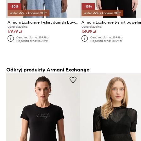
-30%
-15%
extra -5% z kodem: OFF*
extra -5% z kodem: OFF*
Armani Exchange T-shirt damski bawełniany
Armani Exchange t-shirt bawełn
Cena aktualna:
Cena aktualna:
179,99 zł
159,99 zł
Cena regularna:
259,99 zł
Cena regularna:
259,99 zł
Najniższa cena:
259,99 zł
Najniższa cena:
189,99 zł
Odkryj produkty Armani Exchange