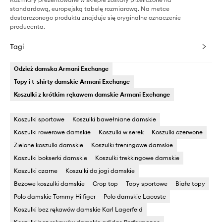
standardową, europejską tabelę rozmiarową. Na metce
dostarczonego produktu znajduje się oryginalne oznaczenie
producenta.
Tagi
Odzież damska Armani Exchange
Topy i t-shirty damskie Armani Exchange
Koszulki z krótkim rękawem damskie Armani Exchange
Koszulki sportowe
Koszulki bawełniane damskie
Koszulki rowerowe damskie
Koszulki w serek
Koszulki czerwone
Zielone koszulki damskie
Koszulki treningowe damskie
Koszulki bokserki damskie
Koszulki trekkingowe damskie
Koszulki czarne
Koszulki do jogi damskie
Beżowe koszulki damskie
Crop top
Topy sportowe
Białe topy
Polo damskie Tommy Hilfiger
Polo damskie Lacoste
Koszulki bez rękawów damskie Karl Lagerfeld