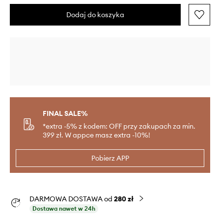
Dodaj do koszyka
FINAL SALE%
*extra -5% z kodem: OFF przy zakupach za min.
399 zł. W appce masz extra -10%!
Pobierz APP
DARMOWA DOSTAWA od
280 zł
Dostawa nawet w 24h