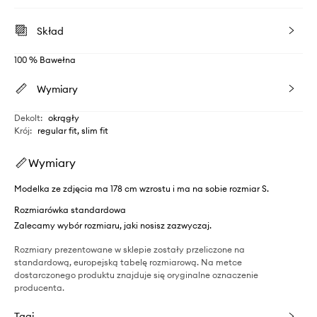
Skład
100 % Bawełna
Wymiary
Dekolt
:
okrągły
Krój
:
regular fit, slim fit
Wymiary
Modelka ze zdjęcia ma 178 cm wzrostu i ma na sobie rozmiar S.
Rozmiarówka standardowa
Zalecamy wybór rozmiaru, jaki nosisz zazwyczaj.
Rozmiary prezentowane w sklepie zostały przeliczone na
standardową, europejską tabelę rozmiarową. Na metce
dostarczonego produktu znajduje się oryginalne oznaczenie
producenta.
Tagi