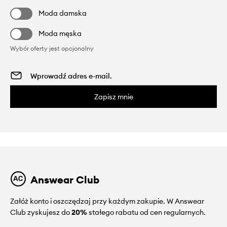
Moda damska
Moda męska
Wybór oferty jest opcjonalny
Zapisz mnie
Answear Club
Załóż konto i oszczędzaj przy każdym zakupie. W Answear
Club zyskujesz do
20%
stałego rabatu od cen regularnych.