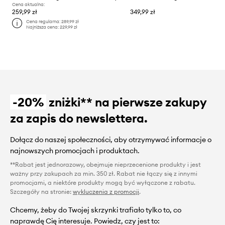
Cena aktualna:
259,99 zł
349,99 zł
Cena regularna:
289,99 zł
Najniższa cena:
229,99 zł
-20%
zniżki** na pierwsze zakupy
za zapis do newslettera.
Dołącz do naszej społeczności, aby otrzymywać informacje o
najnowszych promocjach i produktach.
**Rabat jest jednorazowy, obejmuje nieprzecenione produkty i jest
ważny przy zakupach za min. 350 zł. Rabat nie łączy się z innymi
promocjami, a niektóre produkty mogą być wyłączone z rabatu.
Szczegóły na stronie:
wykluczenia z promocji
.
Chcemy, żeby do Twojej skrzynki trafiało tylko to, co
naprawdę Cię interesuje. Powiedz, czy jest to: