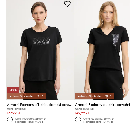
-10%
extra -5% z kodem: OFF*
extra -5% z kodem: OFF*
Armani Exchange T-shirt damski bawełniany
Armani Exchange t-shirt bawełn
Cena aktualna:
Cena aktualna:
179,99 zł
149,99 zł
Cena regularna:
289,99 zł
Cena regularna:
289,99 zł
Najniższa cena:
199,99 zł
Najniższa cena:
154,99 zł