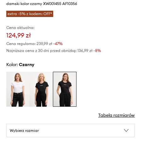
damski kolor czarny XW001455 AF10356
extra -5% z kodem: OFF*
Cena aktualna:
124,99 zł
Cena regularna:
239,99 zł
-47%
Najniższa cena z 30 dni przed obniżką:
136,99 zł
 -8%
Kolor:
czarny
Tabela rozmiarów
Wybierz rozmiar