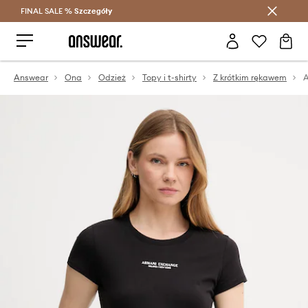
FINAL SALE %
Szczegóły
Oszczędzaj z Answear Club >
Answear
Ona
Odzież
Topy i t-shirty
Z krótkim rękawem