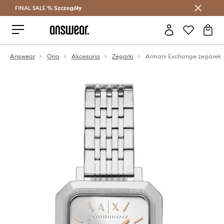
FINAL SALE %
Szczegóły
Oszczędzaj z Answear Club >
Answear
Ona
Akcesoria
Zegarki
Armani Exchange zegarek