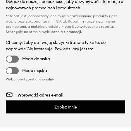
Dołącz do naszej społeczności, aby otrzymywać informacje o
najnowszych promocjach i produktach.
**Rabat jest jednorazowy, obejmuje nieprzecenione produkty i jest
ważny przy zakupach za min. 350 zł. Rabat nie łączy się z innymi
promocjami, a niektóre produkty mogą być wyłączone z rabatu.
Szczegóły na stronie:
wykluczenia z promocji
.
Chcemy, żeby do Twojej skrzynki trafiało tylko to, co
naprawdę Cię interesuje. Powiedz, czy jest to:
Moda damska
Moda męska
Wybór oferty jest opcjonalny
Zapisz mnie