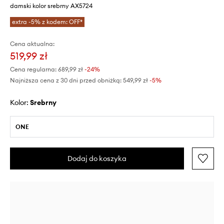
damski kolor srebrny AX5724
extra -5% z kodem: OFF*
Cena aktualna:
519,99 zł
Cena regularna:
689,99 zł
-24%
Najniższa cena z 30 dni przed obniżką:
549,99 zł
 -5%
Kolor:
srebrny
ONE
Dodaj do koszyka