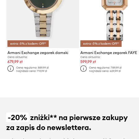
extra -5% z kodem: OFF*
extra -5% z kodem: OFF*
Armani Exchange zegarek damski
Armani Exchange zegarek FAYE
Cena aktualna:
Cena aktualna:
679,99 zł
599,99 zł
Cena regularna:
889,99 zł
Cena regularna:
789,99 zł
Najniższa cena:
719,99 zł
Najniższa cena:
629,99 zł
-20%
zniżki** na pierwsze zakupy
za zapis do newslettera.