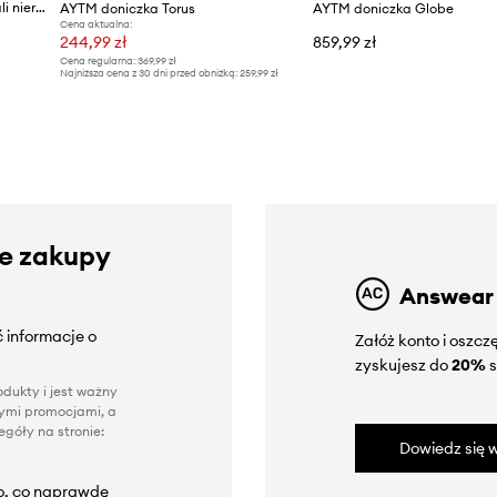
AYTM doniczka ścienna ze stali nierdzewnej 21 x 18,8 cm
AYTM doniczka Torus
AYTM doniczka Globe
Cena aktualna:
244,99 zł
859,99 zł
Cena regularna:
369,99 zł
Najniższa cena z 30 dni przed obniżką:
259,99 zł
ze zakupy
Answear
 informacje o
Załóż konto i oszc
zyskujesz do
20%
s
dukty i jest ważny
nnymi promocjami, a
góły na stronie:
Dowiedz się w
to, co naprawdę