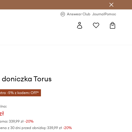
letter >
Regularne nowości >
Answear Club
Journal
Pomoc
doniczka Torus
xtra -5% z kodem: OFF*
lna:
zł
arna:
339,99 zł
-20%
ena z 30 dni przed obniżką:
339,99 zł
 -20%