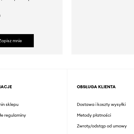
a
Zapisz mnie
MACJE
OBSŁUGA KLIENTA
in sklepu
Dostawa i koszty wysyłki
łe regulaminy
Metody płatności
Zwroty/odstąp od umowy