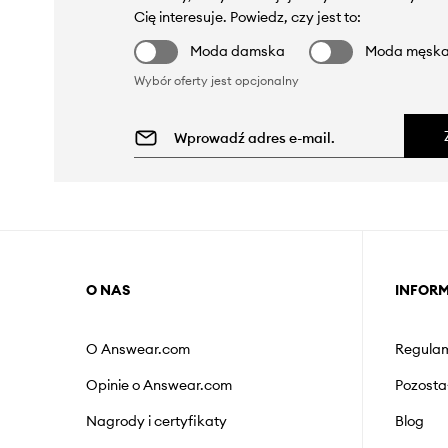
Cię interesuje. Powiedz, czy jest to:
Moda damska
Moda męsk
Wybór oferty jest opcjonalny
O NAS
INFOR
O Answear.com
Regulam
Opinie o Answear.com
Pozosta
Nagrody i certyfikaty
Blog