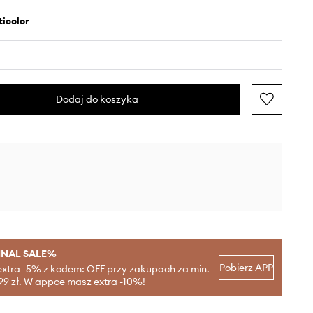
lticolor
Dodaj do koszyka
INAL SALE%
Pobierz APP
extra -5% z kodem: OFF przy zakupach za min.
99 zł. W appce masz extra -10%!