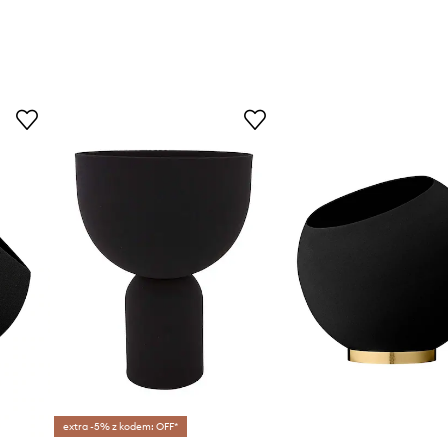
extra -5% z kodem: OFF*