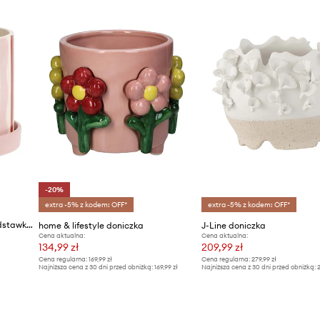
-20%
extra -5% z kodem: OFF*
extra -5% z kodem: OFF*
&k amsterdam doniczka z podstawką clash wiggle 13.5 x 15.5 cm
home & lifestyle doniczka
J-Line doniczka
Cena aktualna:
Cena aktualna:
134,99 zł
209,99 zł
Cena regularna:
169,99 zł
Cena regularna:
279,99 zł
Najniższa cena z 30 dni przed obniżką:
169,99 zł
Najniższa cena z 30 dni przed obniżką:
2