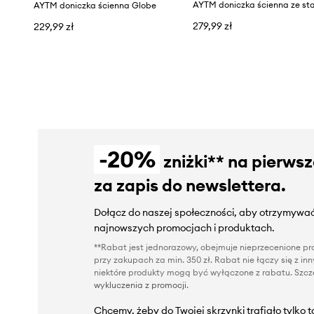
AYTM doniczka ścienna Globe
279,99 zł
229,99 zł
-20%
zniżki** na pierws
za zapis do newslettera.
Dołącz do naszej społeczności, aby otrzymywać
najnowszych promocjach i produktach.
**Rabat jest jednorazowy, obejmuje nieprzecenione pro
przy zakupach za min. 350 zł. Rabat nie łączy się z i
niektóre produkty mogą być wyłączone z rabatu. Szcze
wykluczenia z promocji
.
Chcemy, żeby do Twojej skrzynki trafiało tylko 